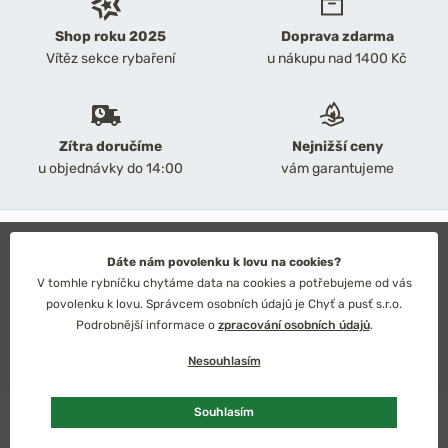
Shop roku 2025
Doprava zdarma
Vítěz sekce rybaření
u nákupu nad 1400 Kč
Zítra doručíme
Nejnižší ceny
u objednávky do 14:00
vám garantujeme
2026 Chyť a pusť
Obchodní podmínky
Dáte nám povolenku k lovu na cookies?
Ochrana osobních údajů
V tomhle rybníčku chytáme data na cookies a potřebujeme od vás
Technické řešení: Simplia s.r.o.
povolenku k lovu. Správcem osobních údajů je Chyť a pusť s.r.o.
Strategický design: Petr Široký
Podrobnější informace o
zpracování osobních údajů
.
Nesouhlasím
Skladem
2 ks
Souhlasím
Česko
Slovensko
Kč
Euro
Vybrat variantu
od 213 Kč