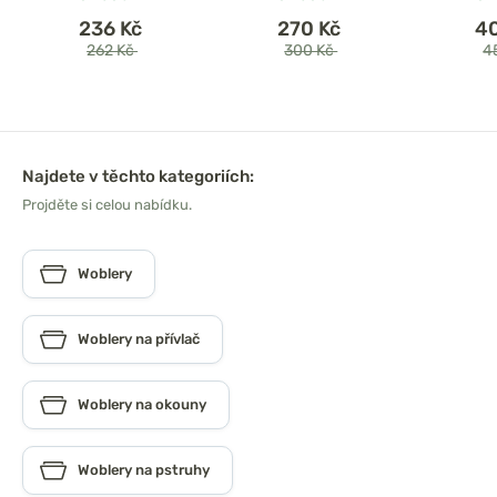
236 Kč
270 Kč
4
262 Kč
300 Kč
4
Najdete v těchto kategoriích:
Projděte si celou nabídku.
Woblery
Woblery na přívlač
Woblery na okouny
Woblery na pstruhy