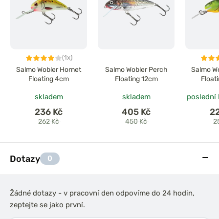
(1x)
Salmo Wobler Hornet
Salmo Wobler Perch
Salmo Wo
Floating 4cm
Floating 12cm
Float
skladem
skladem
poslední
236 Kč
405 Kč
2
262 Kč
450 Kč
2
Dotazy
0
Žádné dotazy - v pracovní den odpovíme do 24 hodin,
zeptejte se jako první.