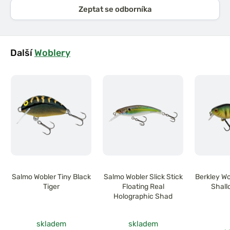
Zeptat se odborníka
Další
Woblery
Salmo Wobler Tiny Black
Salmo Wobler Slick Stick
Berkley Wo
Tiger
Floating Real
Shall
Holographic Shad
skladem
skladem