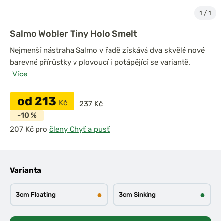
1
/
1
Salmo Wobler Tiny Holo Smelt
Nejmenší nástraha Salmo v řadě získává dva skvělé nové
barevné přírůstky v plovoucí i potápějící se variantě.
Více
od 213
Kč
237 Kč
-10 %
pro
členy Chyť a pusť
Varianta
●
●
3cm Floating
3cm Sinking