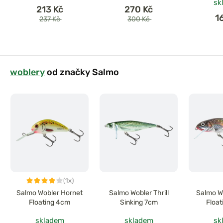
sk
213 Kč
270 Kč
1
237 Kč
300 Kč
woblery
od značky Salmo
(1x)
Salmo Wobler Hornet
Salmo Wobler Thrill
Salmo W
Floating 4cm
Sinking 7cm
Float
skladem
skladem
sk