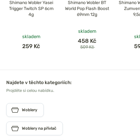
Shimano Wobler Yasei
Shimano Wobler BT
Shimano W
Trigger Twitch SP 6cm
World Pop Flash Boost
Zumver
4g
69mm 12g
9,5
skladem
skladem
sk
458 Kč
259 Kč
5
509 Kč
Najdete v těchto kategoriích:
Projděte si celou nabídku.
Woblery
Woblery na přívlač