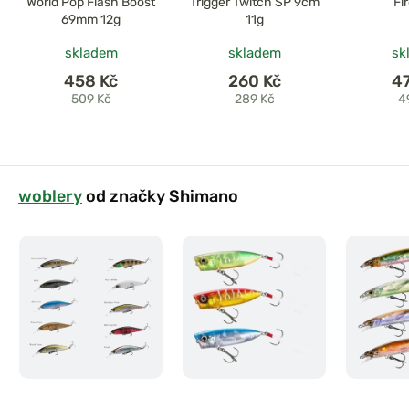
World Pop Flash Boost
Trigger Twitch SP 9cm
Fi
69mm 12g
11g
skladem
skladem
sk
458 Kč
260 Kč
4
509 Kč
289 Kč
4
woblery
od značky Shimano