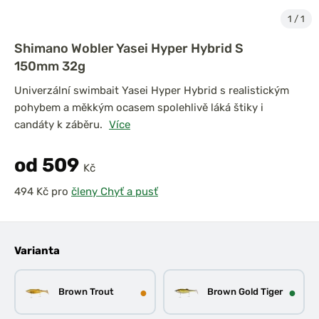
1
/
1
Shimano Wobler Yasei Hyper Hybrid S
150mm 32g
Univerzální swimbait Yasei Hyper Hybrid s realistickým
pohybem a měkkým ocasem spolehlivě láká štiky i
candáty k záběru.
Více
od 509
Kč
pro
členy Chyť a pusť
Varianta
●
●
Brown Trout
Brown Gold Tiger