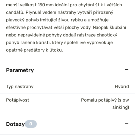
menší velikost 150 mm ideální pro chytání štik i větších
candátů. Plynulé vedení nástrahy vytváří přirozený
plavecký pohyb imitující živou rybku a umožňuje
efektivně prochytávat větší plochy vody. Naopak škubání
nebo nepravidelné pohyby dodají nástraze chaotický
pohyb raněné kořisti, který spolehlivě vyprovokuje
opatrné predátory k útoku.
Parametry
Typ nástrahy
Hybrid
Potápivost
Pomalu potápivý (slow
sinking)
Dotazy
0