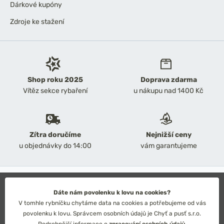
Dárkové kupóny
Zdroje ke stažení
Shop roku 2025
Doprava zdarma
Vítěz sekce rybaření
u nákupu nad 1400 Kč
Zítra doručíme
Nejnižší ceny
u objednávky do 14:00
vám garantujeme
2026 Chyť a pusť
Obchodní podmínky
Dáte nám povolenku k lovu na cookies?
Ochrana osobních údajů
V tomhle rybníčku chytáme data na cookies a potřebujeme od vás
Technické řešení: Simplia s.r.o.
povolenku k lovu. Správcem osobních údajů je Chyť a pusť s.r.o.
Strategický design: Petr Široký