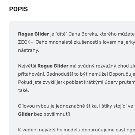
POPIS
Rogue Glider
je "dítě" Jana Boreka, kterého můžete
ZECK+. Jeho mnohaleté zkušenosti s lovem na jerky 
nástrahy.
Největší
Rogue Glider
má svůdný rozvážný chod zle
přitahování. Jednodušší to být nemůže! Doporučuje
Pokud jste zvyklí jerk pobízet krátkými údery prute
také.
Cílovou rybou je jednoznačně štika. I štiky stojící 
Glider
bez povšimnutí!
K vedení největšího modelu doporučujeme castingov