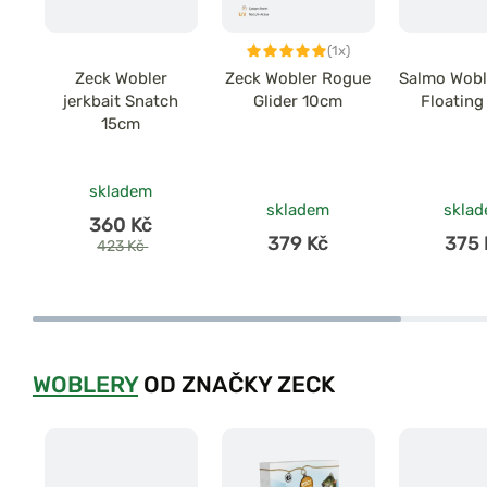
(1x)
Zeck Wobler
Zeck Wobler Rogue
Salmo Woble
jerkbait Snatch
Glider 10cm
Floatin
15cm
skladem
skladem
skla
360 Kč
379 Kč
375 
423 Kč
WOBLERY
OD ZNAČKY ZECK