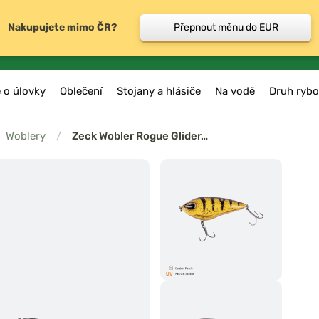
Nakupujete mimo ČR?
Přepnout měnu do EUR
 o úlovky
Oblečení
Stojany a hlásiče
Na vodě
Druh rybo
Woblery
/
Zeck Wobler Rogue Glider…