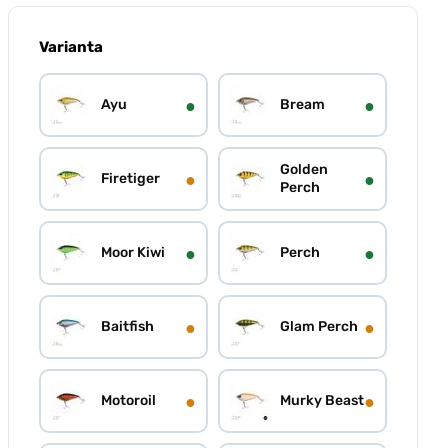
Varianta
●
●
Ayu
Bream
Golden
●
●
Firetiger
Perch
●
●
Moor Kiwi
Perch
●
●
Baitfish
Glam Perch
●
●
Motoroil
Murky Beast