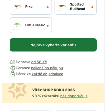
Spotted
●
●
Pike
Bullhead
●
UBS Classic
Nejprve vyberte variantu
Doprava
od 58 Kč
Garance
nejlepšího nákupu
Dárek ke
každé objednávce
Vítěz SHOP ROKU 2025
98 % zákazníků
nás doporučuje