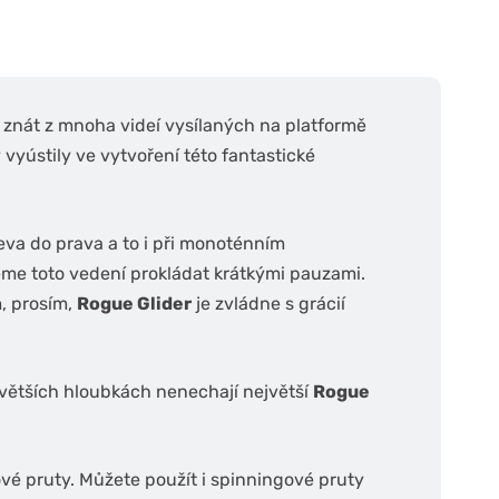
 znát z mnoha videí vysílaných na platformě
vyústily ve vytvoření této fantastické
va do prava a to i při monoténním
me toto vedení prokládat krátkými pauzami.
m, prosím,
Rogue Glider
je zvládne s grácií
ve větších hloubkách nenechají největší
Rogue
é pruty. Můžete použít i spinningové pruty