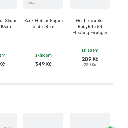
r Slider
Zeck Wobler Rogue
Westin Wobler
We
g 10cm
Glider 8cm
BabyBite SR
B
Floating Firetiger
Cran
po
skladem
dem
skladem
209 Kč
Kč
349 Kč
220 Kč