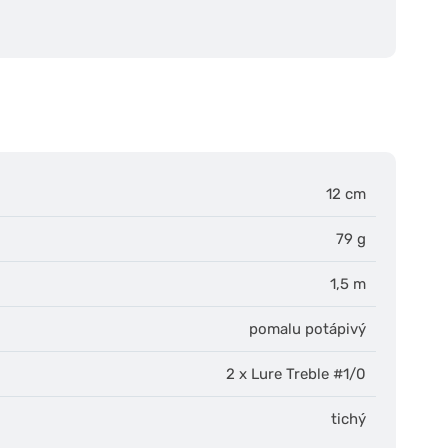
12 cm
79 g
1,5 m
pomalu potápivý
2 x Lure Treble #1/0
tichý