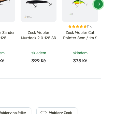
(1x)
r Zander
Zeck Wobler
Zeck Wobler Cat
Z
 125
Murdock 2.0 125 SR
Pointer 8cm / 1m S
Dund
dem
skladem
skladem
Kč
399 Kč
375 Kč
oblery na štiky
Woblery Zeck