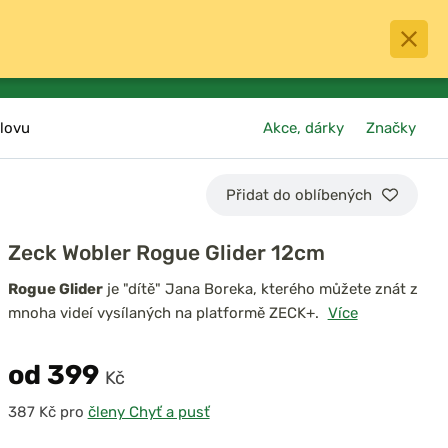
0
menu
Oblíbené
přihlásit
košík
lovu
Akce, dárky
Značky
Přidat do oblíbených
Zeck Wobler Rogue Glider 12cm
Rogue Glider
je "dítě" Jana Boreka, kterého můžete znát z
mnoha videí vysílaných na platformě ZECK+.
Více
od 399
Kč
pro
členy Chyť a pusť