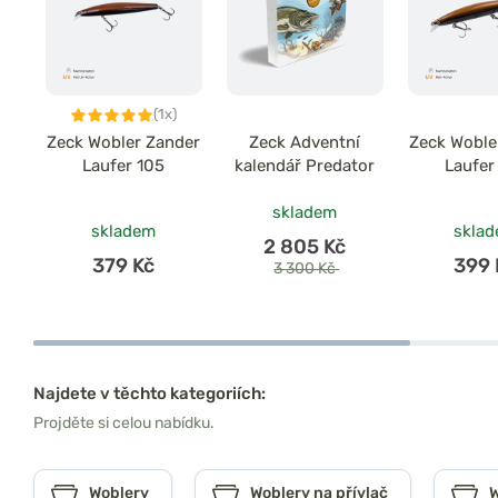
(1x)
Zeck Wobler Zander
Zeck Adventní
Zeck Woble
Laufer 105
kalendář Predator
Laufer
skladem
skladem
skla
2 805 Kč
379 Kč
399 
3 300 Kč
Najdete v těchto kategoriích:
Projděte si celou nabídku.
Woblery
Woblery na přívlač
W