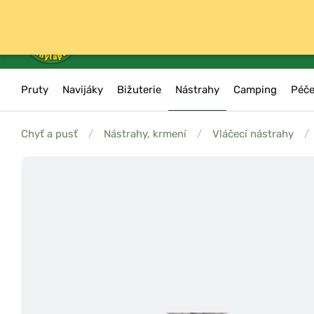
Pruty
Navijáky
Bižuterie
Nástrahy
Camping
Péče
Chyť a pusť
/
Nástrahy, krmení
/
Vláčecí nástrahy
/