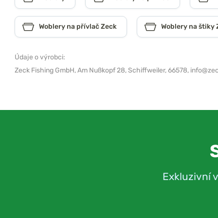
Woblery na přívlač Zeck
Woblery na štiky
Údaje o výrobci:
Zeck Fishing GmbH,
Am Nußkopf 28, Schiffweiler, 66578,
info@zec
Exkluzivní 