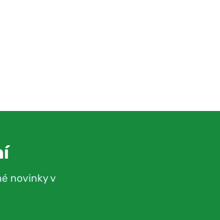
í
né novinky v