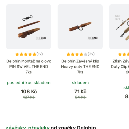
(1x)
(3x)
Delphin Montáž na olovo
Delphin Závěsný klip
Zfish Zá
PIN SWIVEL THE END
Heavy duty THE END
Duty Clip
7ks
7ks
6
poslední kus skladem
skladem
sk
108 Kč
71 Kč
8
127 Kč
84 Kč
závěsky, převleky
od značky Delphin