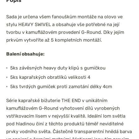
Sada je určena všem fanouškům montáže na olovo ve
stylu HEAVY SWIVEL a obsahuje vše potřebné na její
tvorbu v kamuflážovém provedení G-Round. Díky jejím
prkvům vytvoříte až 5 kompletních montáží.
Balení obsahuje:
5ks závěsných heavy duty klipů s gumičkou
5ks kaprařských obratlíků velikosti 4
5ks tvrdých gumiček proti zamotání délky 4cm
Série kaprařské bižuterie THE END v unikátním
kamuflážovém G-Round vyhotovení dílů vyrobených
vstřikovacím lisem v nejvyšší kvalitě. Ideální lom světla
pod hladinou činí z těchto produktů téměř neviditelné
prvky vodního světa. Částečně transparentní hnědá barva