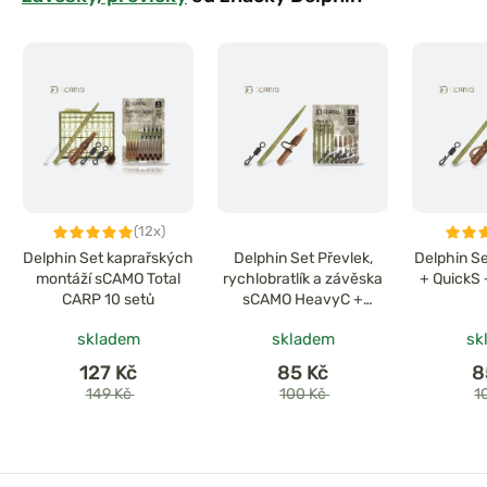
(12x)
Delphin Set kaprařských
Delphin Set Převlek,
Delphin S
montáží sCAMO Total
rychlobratlík a závěska
+ QuickS 
CARP 10 setů
sCAMO HeavyC +
QuickS + Tube 5 setů
skladem
skladem
sk
127 Kč
85 Kč
8
149 Kč
100 Kč
1