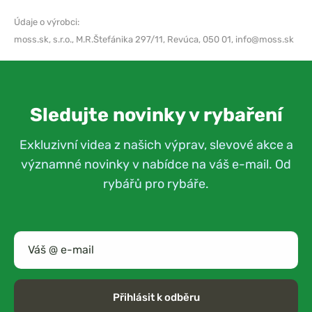
Údaje o výrobci:
moss.sk, s.r.o.,
M.R.Štefánika 297/11, Revúca, 050 01,
info@moss.sk
Sledujte novinky v rybaření
Exkluzivní videa z našich výprav, slevové akce a
významné novinky v nabídce na váš e-mail. Od
rybářů pro rybáře.
Přihlásit k odběru