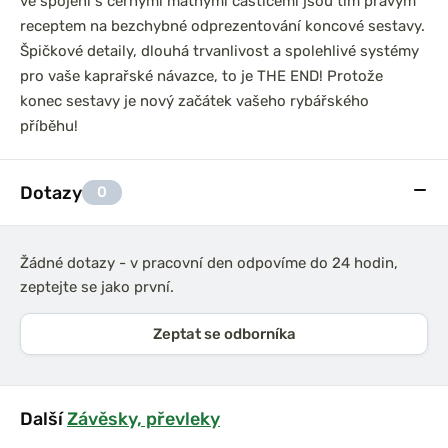
ve spojení s černými matnými částicemi jsou tím pravým
receptem na bezchybné odprezentování koncové sestavy.
Špičkové detaily, dlouhá trvanlivost a spolehlivé systémy
pro vaše kaprařské návazce, to je THE END! Protože
konec sestavy je nový začátek vašeho rybářského
příběhu!
Dotazy
0
Žádné dotazy - v pracovní den odpovíme do 24 hodin,
zeptejte se jako první.
Zeptat se odborníka
Další
Závěsky, převleky