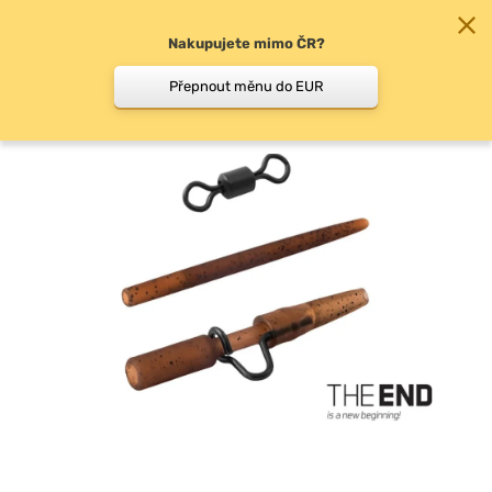
Nakupujete mimo ČR?
0
Přepnout měnu do EUR
Závěsky, převleky