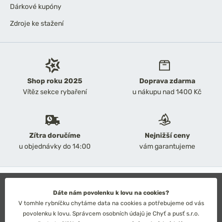
Dárkové kupóny
Zdroje ke stažení
Shop roku 2025
Doprava zdarma
Vítěz sekce rybaření
u nákupu nad 1400 Kč
Zítra doručíme
Nejnižší ceny
u objednávky do 14:00
vám garantujeme
2026 Chyť a pusť
Obchodní podmínky
Dáte nám povolenku k lovu na cookies?
Ochrana osobních údajů
V tomhle rybníčku chytáme data na cookies a potřebujeme od vás
Technické řešení: Simplia s.r.o.
povolenku k lovu. Správcem osobních údajů je Chyť a pusť s.r.o.
Strategický design: Petr Široký