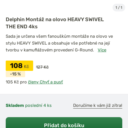
1
/
1
Delphin Montáž na olovo HEAVY SWIVEL
THE END 4ks
Sada je určena všem fanouškům montáže na olovo ve
stylu HEAVY SWIVEL a obsahuje vše potřebné na její
tvorbu v kamuflážovém provedení G-Round.
Více
108
Kč
127 Kč
-15 %
pro
členy Chyť a pusť
Skladem
poslední 4 ks
Doručíme k vám již zítra!
Přidat do košíku