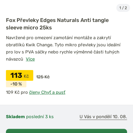
1
/
2
Fox Převleky Edges Naturals Anti tangle
sleeve micro 25ks
Navržené pro omezení zamotání montáže a zakrytí
obratlíků Kwik Change. Tyto mikro převleky jsou ideální
pro lov s PVA sáčky nebo rychle výměnné části tuhých
návazců
Více
113
Kč
125 Kč
-10 %
pro
členy Chyť a pusť
Skladem
poslední 3 ks
U Vás v pondělí 10. 08.