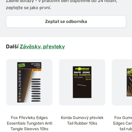
Žádné dotazy - v pracovní den odpovíme do 24 hodin,
zeptejte se jako první.
Zeptat se odborníka
Další
Závěsky, převleky
Fox Převleky Edges
Korda Gumový převlek
Fox Gumo
Essentials Tungsten Anti
Tail Rubber 10ks
Edges Ca
Tangle Sleeves 10ks
tail ru