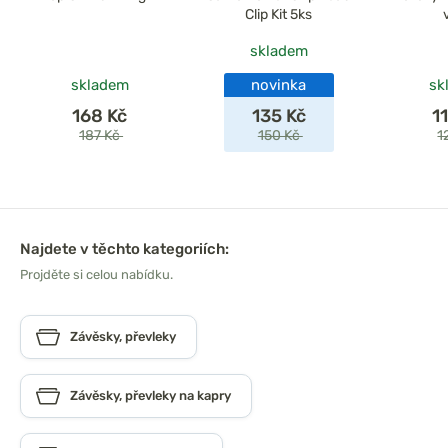
Clip Kit 5ks
skladem
skladem
novinka
sk
168 Kč
135 Kč
1
187 Kč
150 Kč
1
Najdete v těchto kategoriích:
Projděte si celou nabídku.
Závěsky, převleky
Závěsky, převleky na kapry