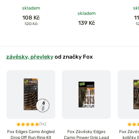
skladem
sk
skladem
108 Kč
1
139 Kč
120 Kč
1
závěsky, převleky
od značky Fox
(1x)
Fox Edges Camo Angled
Fox Závěsky Edges
Fox Závěs
Drop Off Run Ring Kit
Camo Power Grip Lead
kolíčky