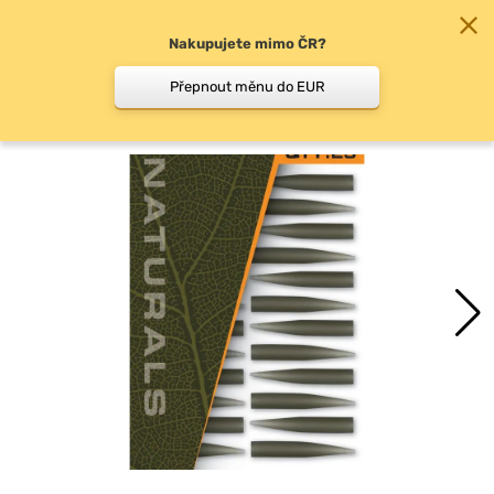
Nakupujete mimo ČR?
0
Přepnout měnu do EUR
Závěsky, převleky