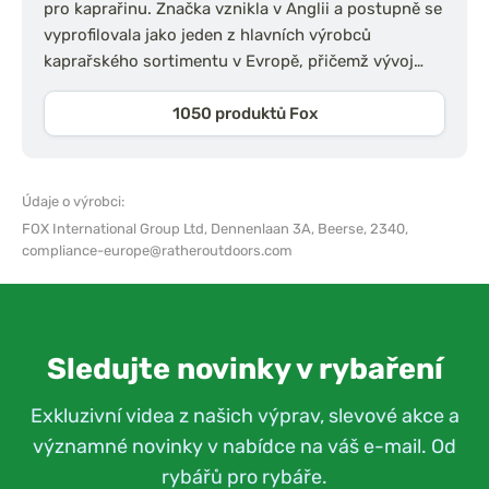
pro kaprařinu. Značka vznikla v Anglii a postupně se
vyprofilovala jako jeden z hlavních výrobců
kaprařského sortimentu v Evropě, přičemž vývoj…
1050 produktů Fox
Údaje o výrobci:
FOX International Group Ltd,
Dennenlaan 3A, Beerse, 2340,
compliance-europe@ratheroutdoors.com
Sledujte novinky v rybaření
Exkluzivní videa z našich výprav, slevové akce a
významné novinky v nabídce na váš e-mail. Od
rybářů pro rybáře.