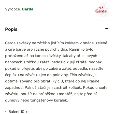
Výrobce:
Garda
Popis
Garda závěsky na zátěž s jistícím kolíkem v hnědé, zelené
a čiré barvě pro různé povrchy dna. Ramínko bylo
protaženo až na konec závěsky, tak aby při silových
náhozech s těžkou zátěží nedošlo k její ztrátě. Naopak,
pokud si přejete, aby po záběru zátěž odpadla, nasaďte
čepičku na závěsku jen do poloviny. Tělo závěsky je
optimalizováno pro obratlíky č.8, které do něj krásně
zapadnou. Pak už stačí jen zastrčit kolíček. Pokud chcete
závěsku použít na průběžnou montáž, dejte před ní
gumový nebo tungstenový korálek.
Balení 10 ks.