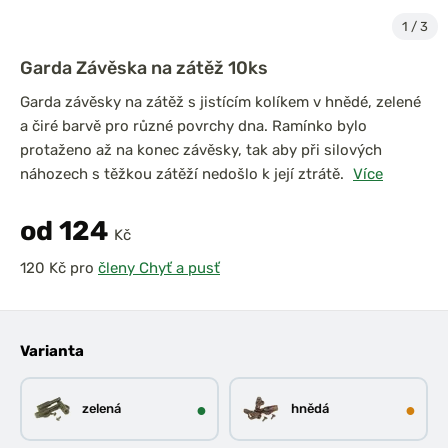
1
/
3
Garda Závěska na zátěž 10ks
Garda závěsky na zátěž s jistícím kolíkem v hnědé, zelené
a čiré barvě pro různé povrchy dna. Ramínko bylo
protaženo až na konec závěsky, tak aby při silových
náhozech s těžkou zátěží nedošlo k její ztrátě.
Více
od 124
Kč
pro
členy Chyť a pusť
Varianta
●
●
zelená
hnědá