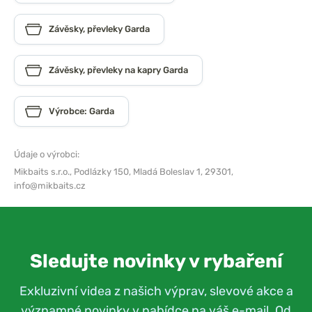
Závěsky, převleky Garda
Závěsky, převleky na kapry Garda
Výrobce: Garda
Údaje o výrobci:
Mikbaits s.r.o.,
Podlázky 150, Mladá Boleslav 1, 29301,
info@mikbaits.cz
Sledujte novinky v rybaření
Exkluzivní videa z našich výprav, slevové akce a
významné novinky v nabídce na váš e-mail. Od