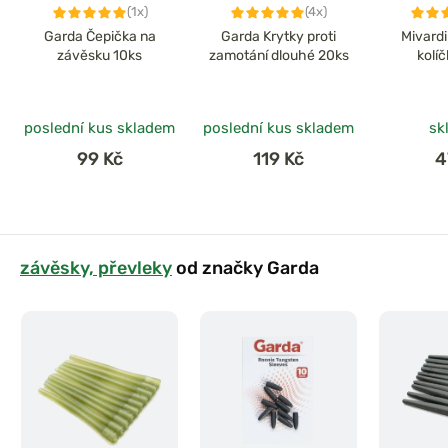
(1x)
(4x)
Garda Čepička na
Garda Krytky proti
Mivardi
závěsku 10ks
zamotání dlouhé 20ks
kolí
poslední kus skladem
poslední kus skladem
sk
99 Kč
119 Kč
4
závěsky, převleky
od značky Garda