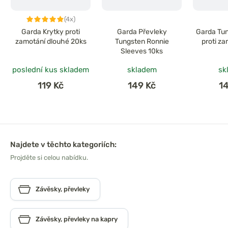
(4x)
Garda Krytky proti
Garda Převleky
Garda Tun
zamotání dlouhé 20ks
Tungsten Ronnie
proti z
Sleeves 10ks
poslední kus skladem
skladem
sk
119 Kč
149 Kč
1
Najdete v těchto kategoriích:
Projděte si celou nabídku.
Závěsky, převleky
Závěsky, převleky na kapry