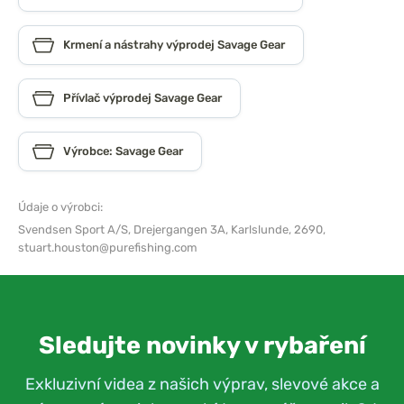
Krmení a nástrahy výprodej Savage Gear
Přívlač výprodej Savage Gear
Výrobce: Savage Gear
Údaje o výrobci:
Svendsen Sport A/S,
Drejergangen 3A, Karlslunde, 2690,
stuart.houston@purefishing.com
Sledujte novinky v rybaření
Exkluzivní videa z našich výprav, slevové akce a