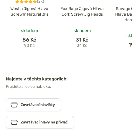
(2x)
Westin Jigová Hlava
Fox Rage Jigová Hlava
Savage 
ScrewIn Natural 3ks
Cork Screw Jig Heads
Hlava Ba
Hea
skladem
skladem
sk
86 Kč
31 Kč
1
90 Kč
34 Kč
Najdete v těchto kategoriích:
Projděte si celou nabídku.
Zavrtávací hlavičky
Zavrtávací hlavy na přívlač