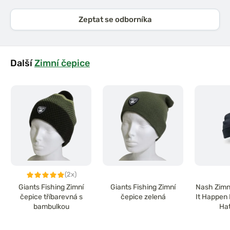
Zeptat se odborníka
Další
Zimní čepice
(2x)
Giants Fishing Zimní
Giants Fishing Zimní
Nash Zimn
čepice tříbarevná s
čepice zelená
It Happen
bambulkou
Hat