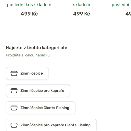
poslední kus skladem
skladem
poslední
499 Kč
499 Kč
4
Najdete v těchto kategoriích:
Projděte si celou nabídku.
Zimní čepice
Zimní čepice pro kapraře
Zimní čepice Giants Fishing
Zimní čepice pro kapraře Giants Fishing