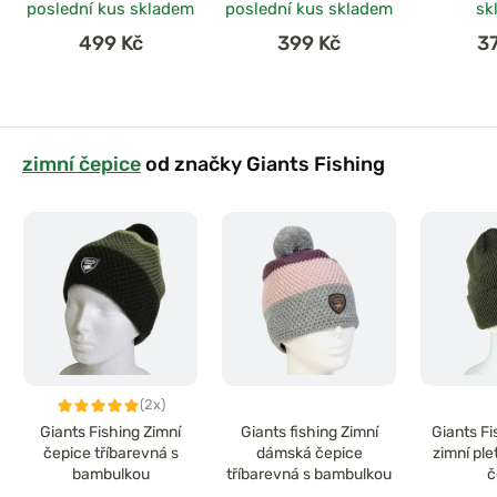
poslední kus skladem
poslední kus skladem
sk
499 Kč
399 Kč
3
zimní čepice
od značky Giants Fishing
(2x)
Giants Fishing Zimní
Giants fishing Zimní
Giants F
čepice tříbarevná s
dámská čepice
zimní pl
bambulkou
tříbarevná s bambulkou
č