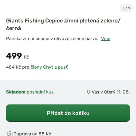
1
/
1
Giants Fishing Čepice zimní pletená zeleno/
černá
Pánská zimní čepice v olivově zelené barvě.
Více
499
Kč
pro
členy Chyť a pusť
Skladem
poslední kus
U Vás v úterý 11. 08.
Přidat do košíku
Doprava
od 58 Kč