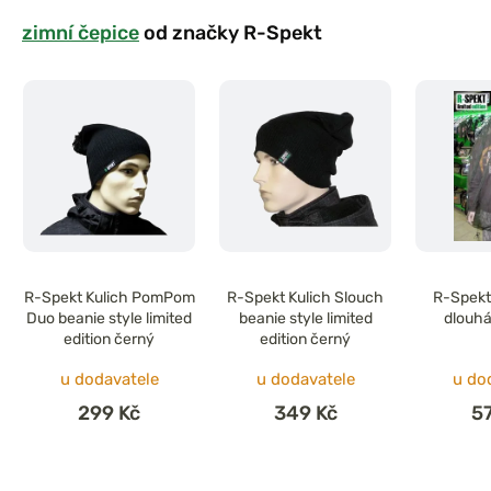
zimní čepice
od značky R-Spekt
R-Spekt Kulich PomPom
R-Spekt Kulich Slouch
R-Spekt
Duo beanie style limited
beanie style limited
dlouhá
edition černý
edition černý
u dodavatele
u dodavatele
u do
299 Kč
349 Kč
5