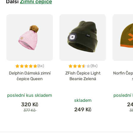
Další
Zimní čepice
(6x)
(8x)
Delphin Dámská zimní
ZFish Čepice Light
Norfin Čep
čepice Queen
Beanie Zelená
poslední kus skladem
poslední
skladem
320 Kč
2
249 Kč
377 Kč
3