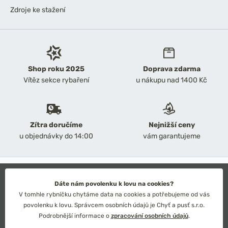
Zdroje ke stažení
Shop roku 2025
Doprava zdarma
Vítěz sekce rybaření
u nákupu nad 1400 Kč
Zítra doručíme
Nejnižší ceny
u objednávky do 14:00
vám garantujeme
2026 Chyť a pusť
Obchodní podmínky
Dáte nám povolenku k lovu na cookies?
Ochrana osobních údajů
V tomhle rybníčku chytáme data na cookies a potřebujeme od vás
Technické řešení: Simplia s.r.o.
povolenku k lovu. Správcem osobních údajů je Chyť a pusť s.r.o.
Strategický design: Petr Široký
Podrobnější informace o
zpracování osobních údajů
.