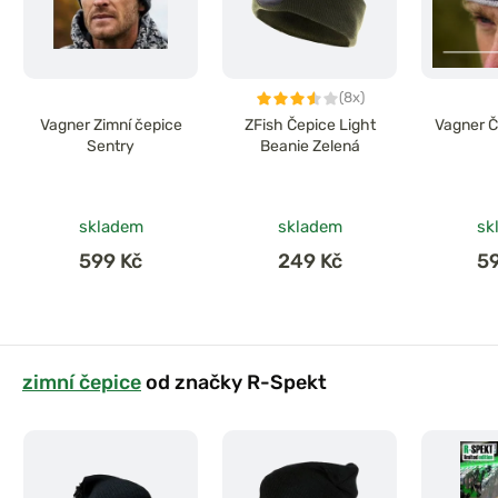
(8x)
Vagner Zimní čepice
ZFish Čepice Light
Vagner Č
Sentry
Beanie Zelená
skladem
skladem
sk
599 Kč
249 Kč
5
zimní čepice
od značky R-Spekt