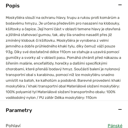
Popis
Moskytiéra slouží na ochranu hlavy, trupu a rukou proti komárům a
bodavému hmyzu. Je určena především pro nasazení na klobouky,
kšiltovky a čepice. Její horní část v oblasti temene hlavy je otevřená
a jištěná stahovací gumou, tak, aby šla snadno nasadit přes již
zmíněný klobouk či kšiltovku.
Moskytiéra je vyrobena z velmi
jemného a dobře průhledného khaki tylu, díky čemuž váží pouze
93g. Díky své dostatečné délce 110cm se stahuje a uzavírá pomocí
gumičky a svorky až v oblasti pasu. Pomáhá chránit před nákazou a
šířením malárie, encefalitidy, horečky a dalšími specifickými
chorobami, které přenáší bodavý hmyz.
Součástí balení je nylonový
transportní obal s karabinou, pomocí níž lze moskytiéru snadno
umístit na batoh, ke kalhotům a podobně.
Barevné provedení: khaki
moskytiéra / khaki transportní obal
Materiálové složení moskytiéry:
100% polyamid tyl
Materiálové složení transportního obalu: 100%
voděodolný nylon / PU zátěr
Délka moskytiéry: 110cm
Parametry
Pohlaví
Pánské