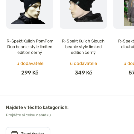
R-Spekt Kulich PomPom
R-Spekt Kulich Slouch
R-Spekt
Duo beanie style limited
beanie style limited
dlouhá
edition černý
edition černý
u dodavatele
u dodavatele
u do
299 Kč
349 Kč
5
Najdete v těchto kategoriích:
Projděte si celou nabídku.
Zimní čepice