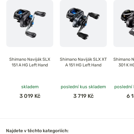
Shimano Naviják SLX
Shimano Naviják SLX XT
Shimano N
151 A HG Left Hand
A 151 HG Left Hand
301 K H
skladem
poslední kus skladem
poslední
3 019 Kč
3 719 Kč
6 
Najdete v těchto kategoriích: