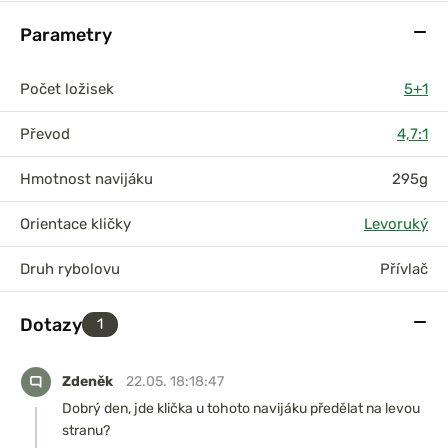
Parametry
Počet ložisek
5+1
Převod
4,7:1
Hmotnost navijáku
295g
Orientace kličky
Levoruký
Druh rybolovu
Přívlač
Dotazy
1
Zdeněk
22.05. 18:18:47
Dobrý den, jde klička u tohoto navijáku předělat na levou
stranu?