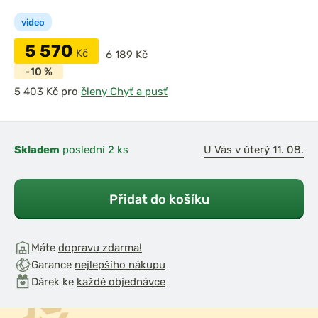
video
5 570
Kč
6 189 Kč
-10 %
pro
členy Chyť a pusť
Skladem
poslední 2 ks
U Vás v úterý 11. 08.
Přidat do košíku
Máte
dopravu zdarma!
Garance
nejlepšího nákupu
Dárek ke
každé objednávce