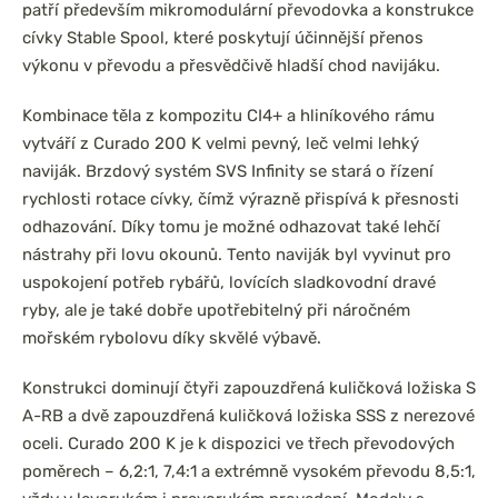
patří především mikromodulární převodovka a konstrukce
cívky Stable Spool, které poskytují účinnější přenos
výkonu v převodu a přesvědčivě hladší chod navijáku.
Kombinace těla z kompozitu CI4+ a hliníkového rámu
vytváří z Curado 200 K velmi pevný, leč velmi lehký
naviják. Brzdový systém SVS Infinity se stará o řízení
rychlosti rotace cívky, čímž výrazně přispívá k přesnosti
odhazování. Díky tomu je možné odhazovat také lehčí
nástrahy při lovu okounů. Tento naviják byl vyvinut pro
uspokojení potřeb rybářů, lovících sladkovodní dravé
ryby, ale je také dobře upotřebitelný při náročném
mořském rybolovu díky skvělé výbavě.
Konstrukci dominují čtyři zapouzdřená kuličková ložiska S
A-RB a dvě zapouzdřená kuličková ložiska SSS z nerezové
oceli. Curado 200 K je k dispozici ve třech převodových
poměrech – 6,2:1, 7,4:1 a extrémně vysokém převodu 8,5:1,