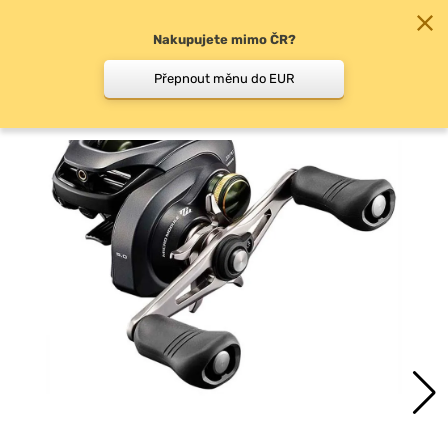
Nakupujete mimo ČR?
0
Přepnout měnu do EUR
Baitcast odhozové