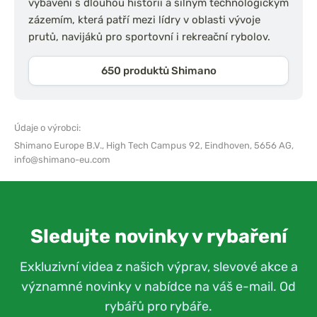
vybavení s dlouhou historií a silným technologickým
zázemím, která patří mezi lídry v oblasti vývoje
prutů, navijáků pro sportovní i rekreační rybolov.
650 produktů Shimano
Údaje o výrobci:
Shimano Europe B.V.,
High Tech Campus 92, Eindhoven, 5656 AG,
info@shimano-eu.com
Sledujte novinky v rybaření
Exkluzivní videa z našich výprav, slevové akce a
významné novinky v nabídce na váš e-mail. Od
rybářů pro rybáře.