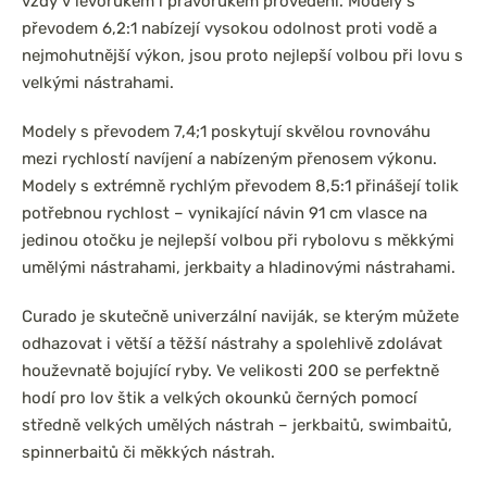
vždy v levorukém i pravorukém provedení. Modely s
převodem 6,2:1 nabízejí vysokou odolnost proti vodě a
nejmohutnější výkon, jsou proto nejlepší volbou při lovu s
velkými nástrahami.
Modely s převodem 7,4;1 poskytují skvělou rovnováhu
mezi rychlostí navíjení a nabízeným přenosem výkonu.
Modely s extrémně rychlým převodem 8,5:1 přinášejí tolik
potřebnou rychlost – vynikající návin 91 cm vlasce na
jedinou otočku je nejlepší volbou při rybolovu s měkkými
umělými nástrahami, jerkbaity a hladinovými nástrahami.
Curado je skutečně univerzální naviják, se kterým můžete
odhazovat i větší a těžší nástrahy a spolehlivě zdolávat
houževnatě bojující ryby. Ve velikosti 200 se perfektně
hodí pro lov štik a velkých okounků černých pomocí
středně velkých umělých nástrah – jerkbaitů, swimbaitů,
spinnerbaitů či měkkých nástrah.