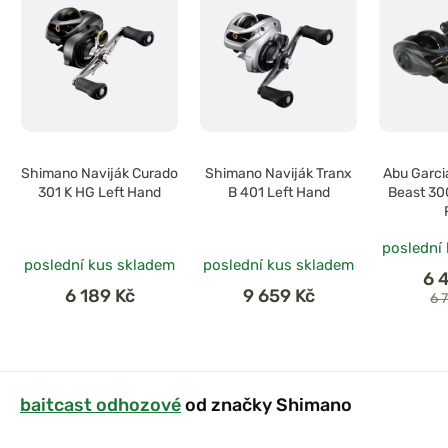
Shimano Naviják Curado
Shimano Naviják Tranx
Abu Garcia
301 K HG Left Hand
B 401 Left Hand
Beast 300
poslední
poslední kus skladem
poslední kus skladem
6 
6 189 Kč
9 659 Kč
6 
baitcast odhozové
od značky Shimano