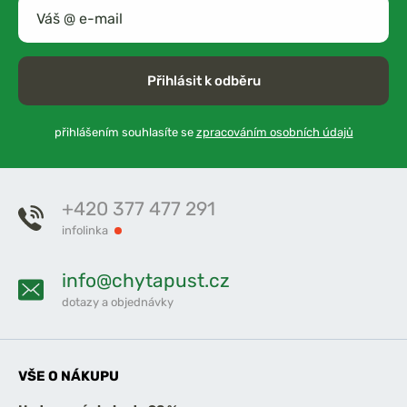
Přihlásit k odběru
přihlášením souhlasíte se
zpracováním osobních údajů
+420 377 477 291
infolinka
info@chytapust.cz
dotazy a objednávky
VŠE O NÁKUPU