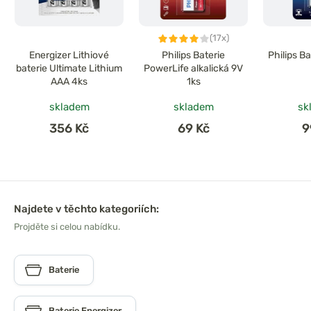
(17x)
Energizer Lithiové
Philips Baterie
Philips B
baterie Ultimate Lithium
PowerLife alkalická 9V
AAA 4ks
1ks
skladem
skladem
sk
356 Kč
69 Kč
9
Najdete v těchto kategoriích:
Projděte si celou nabídku.
Baterie
Baterie Energizer