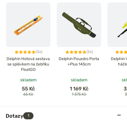
(3x)
(2x)
Delphin Hotová sestava
Delphin Pouzdro Porta
Delphin 
se splávkem na žebříku
+Plus 145cm
háčk
FloatGO
skladem
skladem
sk
55 Kč
1 169 Kč
3
65 Kč
1 375 Kč
Dotazy
1