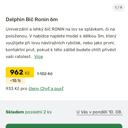
1
/
9
Delphin Bič Ronin 6m
Univerzální a lehký bič RONIN na lov se splávkem, či na
položenou. V nabídce najdete model s délkou 3m, který
využijete při lovu nástražních rybiček, nebo jako první,
kontaktní prut, pokud k této zálibě budete chtít přivést
vaši ratolest.
Více
962
Kč
1 132 Kč
-15 %
pro
členy Chyť a pusť
Skladem
poslední 2 ks
U Vás v pondělí 10. 08.