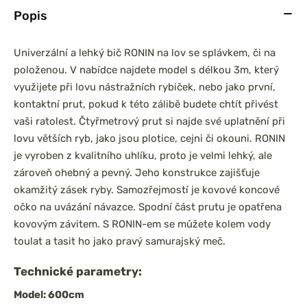
Popis
Univerzální a lehký bič RONIN na lov se splávkem, či na
položenou. V nabídce najdete model s délkou 3m, který
prařský set
Chyť a pusť Neoprénová
využijete při lovu nástražních rybiček, nebo jako první,
0 3,6m 3lb
páska na pruty 2ks
íl
kontaktní prut, pokud k této zálibě budete chtít přivést
vaši ratolest. Čtyřmetrový prut si najde své uplatnění při
lovu větších ryb, jako jsou plotice, cejni či okouni. RONIN
je vyroben z kvalitního uhlíku, proto je velmi lehký, ale
zároveň ohebný a pevný. Jeho konstrukce zajišťuje
okamžitý zásek ryby. Samozřejmostí je kovové koncové
očko na uvázání návazce. Spodní část prutu je opatřena
kovovým závitem. S RONIN-em se můžete kolem vody
toulat a tasit ho jako pravý samurajský meč.
Technické parametry:
Model: 600cm