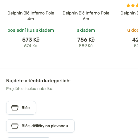
Delphin Bič Inferno Pole
Delphin Bič Inferno Pole
Delphin 
4m
6m
poslední kus skladem
skladem
u do
573 Kč
756 Kč
4
674 Kč
889 Kč
5
Najdete v těchto kategoriích:
Projděte si celou nabídku.
Biče
Biče, děličky na plavanou