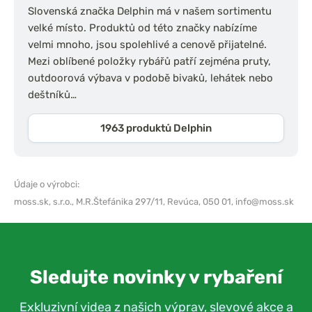
Slovenská značka Delphin má v našem sortimentu
velké místo. Produktů od této značky nabízíme
velmi mnoho, jsou spolehlivé a cenově přijatelné.
Mezi oblíbené položky rybářů patří zejména pruty,
outdoorová výbava v podobě bivaků, lehátek nebo
deštníků…
1963 produktů Delphin
Údaje o výrobci:
moss.sk, s.r.o.,
M.R.Štefánika 297/11, Revúca, 050 01,
info@moss.sk
Sledujte novinky v rybaření
Exkluzivní videa z našich výprav, slevové akce a