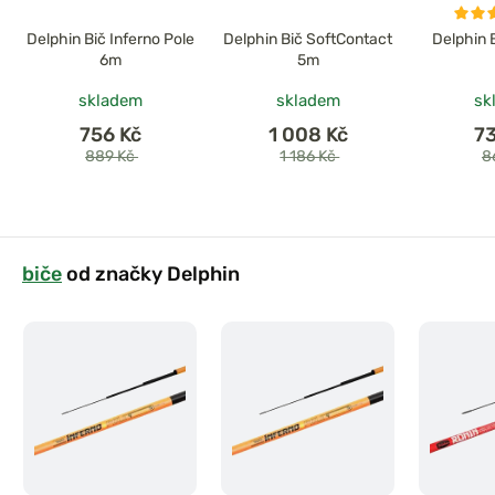
Delphin Bič Inferno Pole
Delphin Bič SoftContact
Delphin 
6m
5m
skladem
skladem
sk
756 Kč
1 008 Kč
7
889 Kč
1 186 Kč
8
biče
od značky Delphin