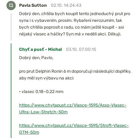
Pavla Sutton
02.10. 14:24:43
Dobrý den, chtěla bych koupit tento jednoduchý prut pro
syna i s vybavením, prosím. Rybaření nerozumím, tak
bych chtěla poprosit o radu, co mám ještě koupit - asi
nějaký vlasec a háčky? Syn má v neděli akci. Děkuji.
Chyť a pusť - Michal
03.10. 07:00:15
Dobrý den, Pavlo,
pro prut Delphin Ronin 6 m doporučuji následující doplňky,
aby měl syn výbavu na akci:
• vlasec 0,18–0,22 mm:
https://www.chytapust.cz/Vlasce-1595/Asso-Vlasec-
Ultra-Low-Stretch-50m
https://www.chytapust.cz/Vlasce-1595/Stroft-Vlasec-
GTM-50m