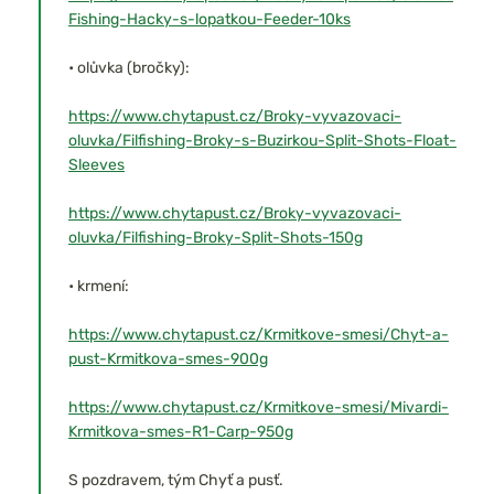
Fishing-Hacky-s-lopatkou-Feeder-10ks
• olůvka (bročky):
https://www.chytapust.cz/Broky-vyvazovaci-
oluvka/Filfishing-Broky-s-Buzirkou-Split-Shots-Float-
Sleeves
https://www.chytapust.cz/Broky-vyvazovaci-
oluvka/Filfishing-Broky-Split-Shots-150g
• krmení:
https://www.chytapust.cz/Krmitkove-smesi/Chyt-a-
pust-Krmitkova-smes-900g
https://www.chytapust.cz/Krmitkove-smesi/Mivardi-
Krmitkova-smes-R1-Carp-950g
S pozdravem, tým Chyť a pusť.