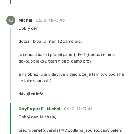
Michal
06.10. 11:43:43
Dobrý den
dotaz k bivaku Titan T2 camo pro.
je součstí balení přední panel ( dveře), nebo se musí
dokoupit jako u titan hide xl camo pro?
a na obrazku je videt i ve videích, že je tam pvc podlaha
,je take soucasti?
děkuji za info
Chyť a pusť - Michal
06.10. 12:27:41
Dobrý den, Michale,
přední panel (dveře) i PVC podlaha jsou součástí balení