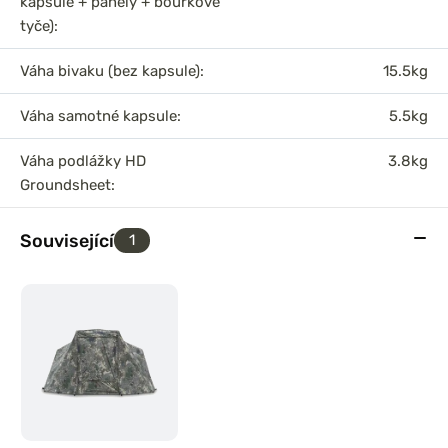
kapsule + panely + bouřkové
tyče):
Váha bivaku (bez kapsule):
15.5kg
Váha samotné kapsule:
5.5kg
Váha podlážky HD
3.8kg
Groundsheet:
Související
1