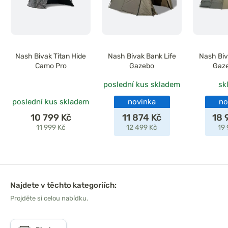
Nash Bivak Titan Hide
Nash Bivak Bank Life
Nash Biv
Camo Pro
Gazebo
Gaze
poslední kus skladem
sk
poslední kus skladem
novinka
no
10 799 Kč
11 874 Kč
18 
11 999 Kč
12 499 Kč
19
Najdete v těchto kategoriích:
Projděte si celou nabídku.