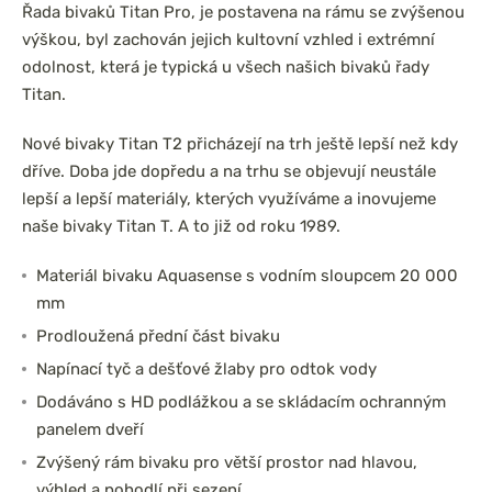
Řada bivaků Titan Pro, je postavena na rámu se zvýšenou
výškou, byl zachován jejich kultovní vzhled i extrémní
odolnost, která je typická u všech našich bivaků řady
Titan.
Nové bivaky Titan T2 přicházejí na trh ještě lepší než kdy
dříve. Doba jde dopředu a na trhu se objevují neustále
lepší a lepší materiály, kterých využíváme a inovujeme
naše bivaky Titan T. A to již od roku 1989.
Materiál bivaku Aquasense s vodním sloupcem 20 000
mm
Prodloužená přední část bivaku
Napínací tyč a dešťové žlaby pro odtok vody
Dodáváno s HD podlážkou a se skládacím ochranným
panelem dveří
Zvýšený rám bivaku pro větší prostor nad hlavou,
výhled a pohodlí při sezení