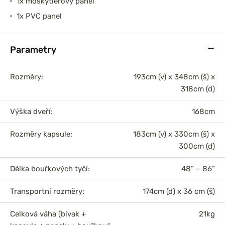
1x moskytierový panel
1x PVC panel
Parametry
Rozměry:
193cm (v) x 348cm (š) x
318cm (d)
Výška dveří:
168cm
Rozměry kapsule:
183cm (v) x 330cm (š) x
300cm (d)
Délka bouřkových tyčí:
48” – 86”
Transportní rozměry:
174cm (d) x 36 cm (š)
Celková váha (bivak +
21kg