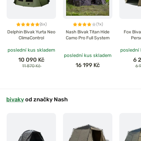
(6x)
(1x)
Delphin Bivak Yurta Neo
Nash Bivak Titan Hide
Fox Biva
ClimaControl
Camo Pro Full System
Pers
poslední kus skladem
poslední
poslední kus skladem
10 090 Kč
6 
16 199 Kč
11 870 Kč
6 
bivaky
od značky Nash