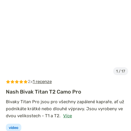
1
/
17
2x
1 recenze
Nash Bivak Titan T2 Camo Pro
Bivaky Titan Pro jsou pro všechny zapálené kapraře, ať už
podnikáte krátké nebo dlouhé výpravy. Jsou vyrobeny ve
dvou velikostech - T1 a T2.
Více
video