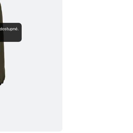
edostupné.
.