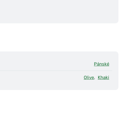
Pánské
Olive
,
Khaki