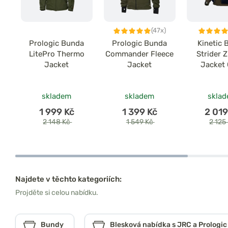
(47x)
Prologic Bunda
Prologic Bunda
Kinetic
LitePro Thermo
Commander Fleece
Strider Z
Jacket
Jacket
Jacket 
skladem
skladem
skla
1 999 Kč
1 399 Kč
2 019
2 148 Kč
1 549 Kč
2 125
Najdete v těchto kategoriích:
Projděte si celou nabídku.
Bundy
Blesková nabídka s JRC a Prologic