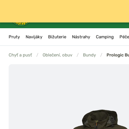
Pruty
Navijáky
Bižuterie
Nástrahy
Camping
Péče
Chyť a pusť
/
Oblečení, obuv
/
Bundy
/
Prologic 