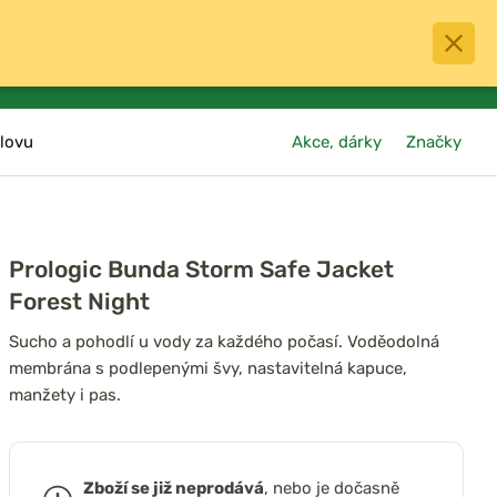
0
menu
Oblíbené
přihlásit
košík
lovu
Akce, dárky
Značky
Prologic Bunda Storm Safe Jacket
Forest Night
Sucho a pohodlí u vody za každého počasí. Voděodolná
membrána s podlepenými švy, nastavitelná kapuce,
manžety i pas.
Zboží se již neprodává
, nebo je dočasně