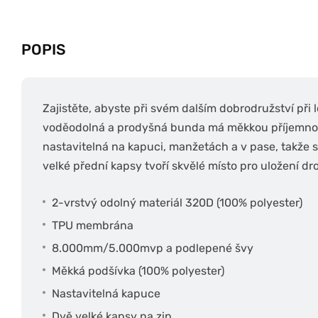
POPIS
Zajistěte, abyste při svém dalším dobrodružství při l
voděodolná a prodyšná bunda má měkkou příjemnou 
nastavitelná na kapuci, manžetách a v pase, takže s
velké přední kapsy tvoří skvělé místo pro uložení d
2-vrstvý odolný materiál 320D (100% polyester)
TPU membrána
8.000mm/5.000mvp a podlepené švy
Měkká podšívka (100% polyester)
Nastavitelná kapuce
Dvě velké kapsy na zip