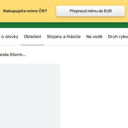
Nakupujete mimo ČR?
Přepnout měnu do EUR
 o úlovky
Oblečení
Stojany a hlásiče
Na vodě
Druh rybo
Bunda Storm…