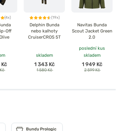
(4x)
(19x)
 Bunda
Delphin Bunda
Navitas Bunda
D
ip-Off
nebo kalhoty
Scout Jacket Green
Mani
Olive
CruiserCROS 5T
2.0
Ja
poslední kus
dem
skladem
skladem
 Kč
1 343 Kč
1 949 Kč
 Kč
1 580 Kč
2 599 Kč
Bundy Prologic