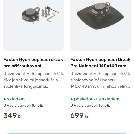
Fasten Rychloupínací držák
Fasten Rychloupínací Držák
pro přišroubování
Pro Nalepení 140x140 mm
Univerzální rychloupínací držák,
Univerzální rychloupínací držák
díky jehož velmi jednoduše a
s nalepovací základnou
spolehlivě fungujícímu…
140x140 mm, díky jehož velmi…
●
skladem
●
poslední kus skladem
U Vás v pondělí 10. 08.
U Vás v pondělí 10. 08.
349
699
Kč
Kč