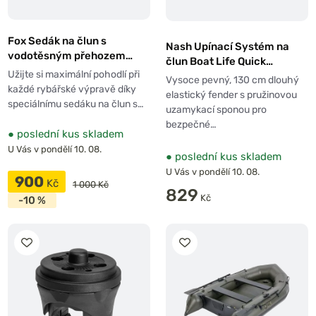
Fox Sedák na člun s
Nash Upínací Systém na
vodotěsným přehozem
člun Boat Life Quick
Camolite Boat Seat
Užijte si maximální pohodlí při
Release Boat Retainer
Vysoce pevný, 130 cm dlouhý
každé rybářské výpravě díky
elastický fender s pružinovou
speciálnímu sedáku na člun s…
uzamykací sponou pro
bezpečné…
●
poslední kus skladem
U Vás v pondělí 10. 08.
●
poslední kus skladem
U Vás v pondělí 10. 08.
900
Kč
1 000 Kč
829
Kč
-10 %