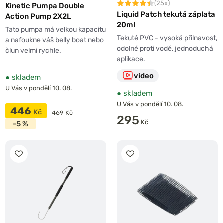
(25x)
Kinetic Pumpa Double
Liquid Patch tekutá záplata
Action Pump 2X2L
20ml
Tato pumpa má velkou kapacitu
Tekuté PVC - vysoká přilnavost,
a nafoukne váš belly boat nebo
odolné proti vodě, jednoduchá
člun velmi rychle.
aplikace.
video
●
skladem
U Vás v pondělí 10. 08.
●
skladem
U Vás v pondělí 10. 08.
446
Kč
469 Kč
295
Kč
-5 %