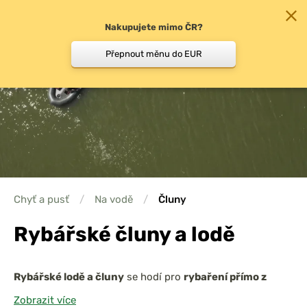
Nakupujete mimo ČR?
0
Přepnout měnu do EUR
Chyť a pusť
/
Na vodě
/
Čluny
Rybářské čluny a lodě
Rybářské lodě a čluny
se hodí pro
rybaření přímo z
vody
, k zakrmení ryb nebo vyvážení nástrah. Dodávají se
Zobrazit více