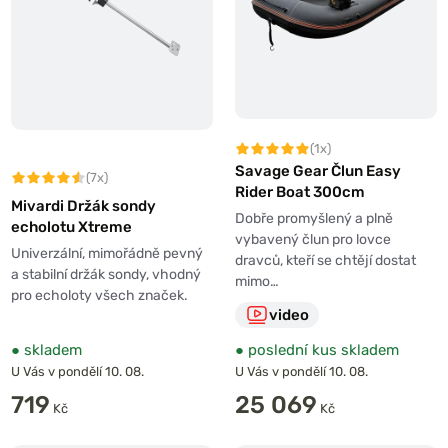
(1x)
Savage Gear Člun Easy
(7x)
Rider Boat 300cm
Mivardi Držák sondy
Dobře promyšlený a plně
echolotu Xtreme
vybavený člun pro lovce
Univerzální, mimořádně pevný
dravců, kteří se chtějí dostat
a stabilní držák sondy, vhodný
mimo…
pro echoloty všech značek.
video
●
skladem
●
poslední kus skladem
U Vás v pondělí 10. 08.
U Vás v pondělí 10. 08.
719
25 069
Kč
Kč