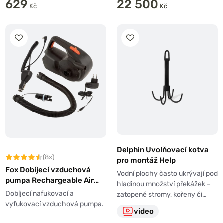
629
22 500
Kč
Kč
Delphin Uvolňovací kotva
(8x)
pro montáž Help
Fox Dobíjecí vzduchová
Vodní plochy často ukrývají pod
pumpa Rechargeable Air
hladinou množství překážek –
Pump 12V/240V
Dobíjecí nafukovací a
zatopené stromy, kořeny či…
vyfukovací vzduchová pumpa.
video