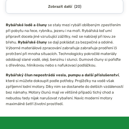
Zobrazit další
(20)
Rybářské lodě a čluny
se staly mezi rybáři oblíbeným zpestřením
při pobytu na řece, rybníku, jezeru i na moři. Rybářská loď umí
připravit docela jiné vzrušující zážitky, než se nabízejí při lovu ze
břehu.
Rybářské čluny
se dají pokládat za bezpečné a odolné.
Výborné materiálové zpracování zabraňuje zabraňuje prodření či
protržení při mnoha situacích. Technologicky pokročilé materiály
odolávají slané vodě, oleji, benzínu i slunci. Gumové čluny si pořiďte
s dřevěnou, hliníkovou nebo s nafukovací podlážkou.
Rybářský člun nepostrádá vesla, pumpu a další příslušenství
,
které si můžete dokoupit podle potřeby. Projížďky na vodě však
zpříjemní lodní motory. Díky nim se dostanete do delších vzdáleností
bez námahy. Motory člunů mají ve většině případů tichý chod a
nebudou tedy nijak narušovat rybaření. Navíc moderní motory
maximálně šetří životní prostředí.