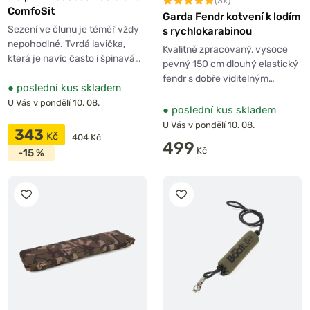
(3x)
ComfoSit
Garda Fendr kotvení k lodím
Sezení ve člunu je téměř vždy
s rychlokarabinou
nepohodlné. Tvrdá lavička,
Kvalitně zpracovaný, vysoce
která je navíc často i špinavá…
pevný 150 cm dlouhý elastický
fendr s dobře viditelným…
●
poslední kus skladem
U Vás v pondělí 10. 08.
●
poslední kus skladem
U Vás v pondělí 10. 08.
343
Kč
404 Kč
499
Kč
-15 %