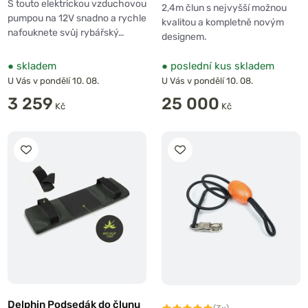
16PSI 1.1Bar
Nafukovací podlahou
S touto elektrickou vzduchovou
2,4m člun s nejvyšší možnou
pumpou na 12V snadno a rychle
kvalitou a kompletně novým
nafouknete svůj rybářský…
designem.
●
skladem
●
poslední kus skladem
U Vás v pondělí 10. 08.
U Vás v pondělí 10. 08.
3 259
25 000
Kč
Kč
Delphin Podsedák do člunu