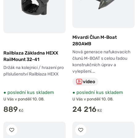
Mivardi Člun M-Boat
280AWB
Nová generace nafukovacích
Railblaza Základna HEXX
člunů M-BOAT s celou řadou
RailMount 32-41
konstrukčních úprav a
Držák na kolejnici / hrazení pro
vylepšení.…
příslušenství Railblaza HEXX
video
●
poslední kus skladem
●
poslední kus skladem
U Vás v pondělí 10. 08.
U Vás v pondělí 10. 08.
889
24 216
Kč
Kč