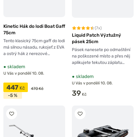
Kinetic Hák do lodi Boat Gaff
(7x)
75cm
Liquid Patch Výztužný
Tento klasický 75cm gaff do lodi
pásek 25cm
má silnou násadu, rukojeť z EVA
Pásek nanesete po odmaštění
a ostrý hák z nerezové…
na poškozené místo a přes něj
aplikujete tekutou záplatu…
●
skladem
U Vás v pondělí 10. 08.
●
skladem
U Vás v pondělí 10. 08.
447
Kč
470 Kč
39
Kč
-5 %