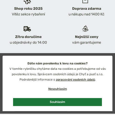
Shop roku 2025
Doprava zdarma
Vítěz sekce rybaření
u nákupu nad 1400 Kč
Zítra doručíme
Nejnižší ceny
u objednávky do 14:00
vám garantujeme
2026 Chyť a pusť
Dáte nám povolenku k lovu na cookies?
Obchodní podmínky
V tomhle rybníčku chytáme data na cookies a potřebujeme od vás
Ochrana osobních údajů
povolenku k lovu. Správcem osobních údajů je Chyť a pusť s.r.o.
Technické řešení: Simplia s.r.o.
Podrobnější informace o
zpracování osobních údajů
.
Strategický design: Petr Široký
Nesouhlasím
Souhlasím
Česko
Slovensko
Kč
Euro