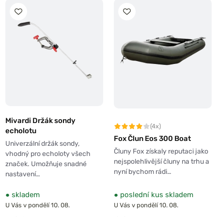
Mivardi Držák sondy
(4x)
echolotu
Fox Člun Eos 300 Boat
Univerzální držák sondy,
Čluny Fox získaly reputaci jako
vhodný pro echoloty všech
nejspolehlivější čluny na trhu a
značek. Umožňuje snadné
nyní bychom rádi…
nastavení…
●
skladem
●
poslední kus skladem
U Vás v pondělí 10. 08.
U Vás v pondělí 10. 08.