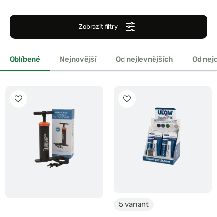
Zobrazit filtry
Oblíbené
Nejnovější
Od nejlevnějších
Od nej
5 variant