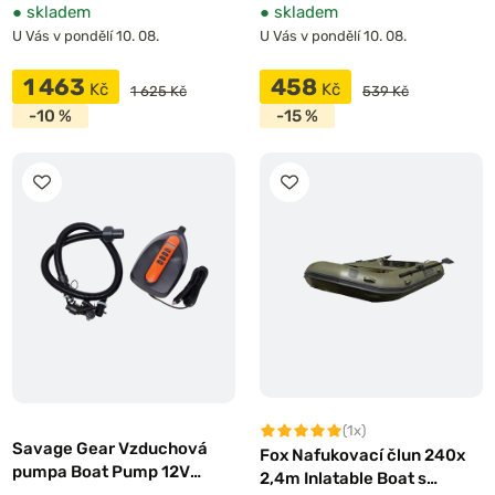
●
skladem
●
skladem
U Vás v pondělí 10. 08.
U Vás v pondělí 10. 08.
1 463
458
Kč
Kč
1 625 Kč
539 Kč
-10 %
-15 %
(1x)
Savage Gear Vzduchová
Fox Nafukovací člun 240x
pumpa Boat Pump 12V
2,4m Inlatable Boat s