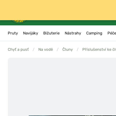
Pruty
Navijáky
Bižuterie
Nástrahy
Camping
Péče
Chyť a pusť
/
Na vodě
/
Čluny
/
Příslušenství ke 