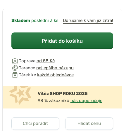
Skladem
poslední 3 ks
Doručíme k vám již zítra!
Přidat do košíku
Doprava
od 58 Kč
Garance
nejlepšího nákupu
Dárek ke
každé objednávce
Vítěz SHOP ROKU 2025
98 % zákazníků
nás doporučuje
Chci poradit
Hlídat cenu