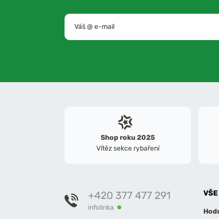
Shop roku 2025
Vítěz sekce rybaření
VŠE
+420 377 477 291
infolinka
Hodn