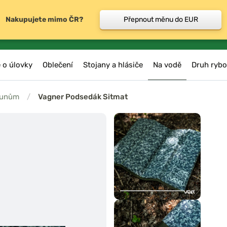
Nakupujete mimo ČR?
Přepnout měnu do EUR
 o úlovky
Oblečení
Stojany a hlásiče
Na vodě
Druh rybo
člunům
/
Vagner Podsedák Sitmat