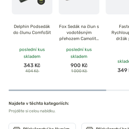
Delphin Podsedák
Fox Sedák na člun s
Fast
do člunu ComfoSit
vodotěsným
Rychlou
přehozem Camolite
držák
Boat Seat
přišrou
poslední kus
poslední kus
skladem
skladem
skla
343 Kč
900 Kč
349 
404 Kč
1 000 Kč
Najdete v těchto kategoriích:
Projděte si celou nabídku.