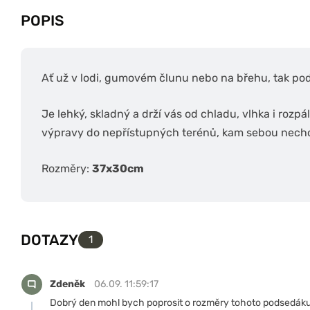
POPIS
Ať už v lodi, gumovém člunu nebo na břehu, tak po
Je lehký, skladný a drží vás od chladu, vlhka i rozpá
výpravy do nepřístupných terénů, kam sebou nechce
Rozměry:
37x30cm
DOTAZY
1
Zdeněk
06.09. 11:59:17
Dobrý den mohl bych poprosit o rozměry tohoto podsedáku