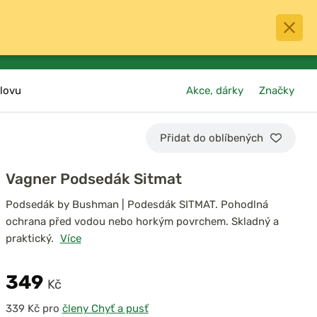
0
menu
Oblíbené
přihlásit
košík
lovu
Akce, dárky
Značky
Přidat do oblíbených
Vagner Podsedák Sitmat
Podsedák by Bushman | Podesdák SITMAT. Pohodlná
ochrana před vodou nebo horkým povrchem. Skladný a
praktický.
Více
349
Kč
pro
členy Chyť a pusť