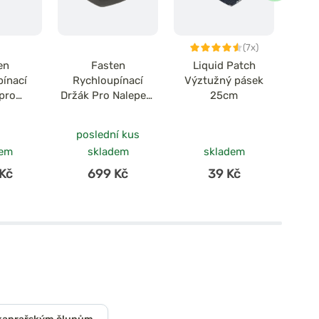
(7x)
en
Fasten
Liquid Patch
Fast
pínací
Rychloupínací
Výztužný pásek
k
 pro
Držák Pro Nalepení
25cm
bování
140x140 mm
poslední kus
po
dem
skladem
skladem
Kč
699 Kč
39 Kč