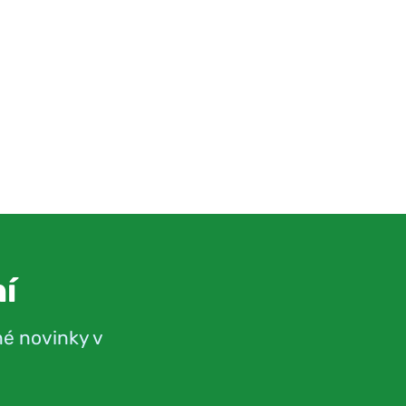
í
né novinky v