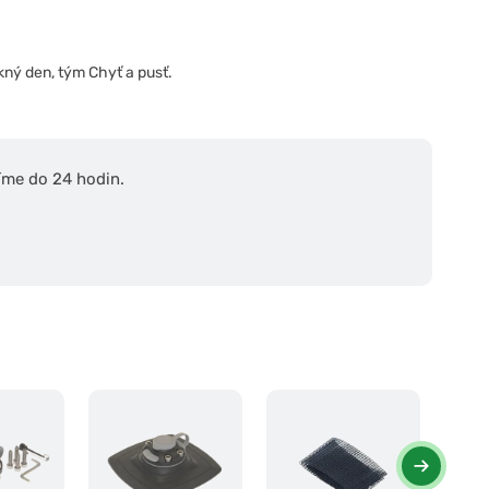
ný den, tým Chyť a pusť.
íme do 24 hodin.