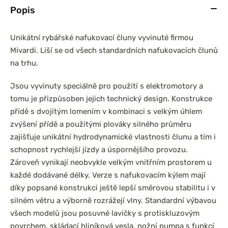
Popis
Unikátní rybářské nafukovací čluny vyvinuté firmou
Mivardi. Liší se od všech standardních nafukovacích člunů
na trhu.
Jsou vyvinuty speciálně pro použití s elektromotory a
tomu je přizpůsoben jejich technický design. Konstrukce
přídě s dvojitým lomením v kombinaci s velkým úhlem
zvýšení přídě a použitými plováky silného průměru
zajišťuje unikátní hydrodynamické vlastnosti člunu a tím i
schopnost rychlejší jízdy a úspornějšího provozu.
Zároveň vynikají neobvykle velkým vnitřním prostorem u
každé dodávané délky. Verze s nafukovacím kýlem mají
díky popsané konstrukci ještě lepší směrovou stabilitu i v
silném větru a výborně rozrážejí vlny. Standardní výbavou
všech modelů jsou posuvné lavičky s protiskluzovým
povrchem, skládací hliníková vesla, nožní pumpa s funkcí