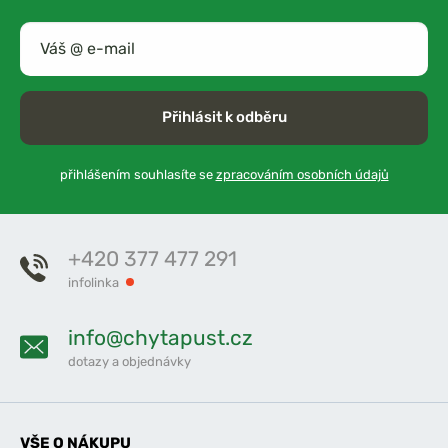
Přihlásit k odběru
přihlášením souhlasíte se
zpracováním osobních údajů
+420 377 477 291
infolinka
info@chytapust.cz
dotazy a objednávky
VŠE O NÁKUPU