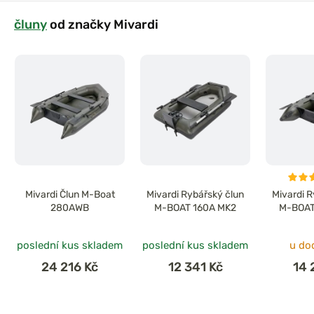
čluny
od značky Mivardi
Mivardi Člun M-Boat
Mivardi Rybářský člun
Mivardi 
280AWB
M-BOAT 160A MK2
M-BOAT
poslední kus skladem
poslední kus skladem
u do
24 216 Kč
12 341 Kč
14 