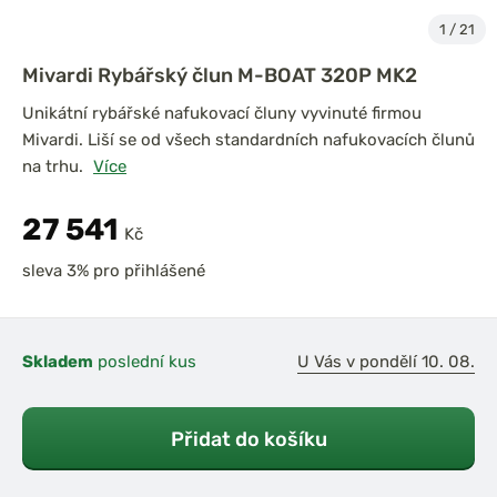
1
/
21
Mivardi Rybářský člun M-BOAT 320P MK2
Unikátní rybářské nafukovací čluny vyvinuté firmou
Mivardi. Liší se od všech standardních nafukovacích člunů
na trhu.
Více
27 541
Kč
sleva 3% pro přihlášené
Skladem
poslední kus
U Vás v pondělí 10. 08.
Přidat do košíku