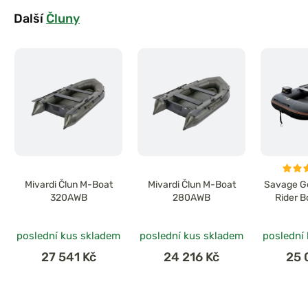
Další
Čluny
Mivardi Člun M-Boat
Mivardi Člun M-Boat
Savage Ge
320AWB
280AWB
Rider 
poslední kus skladem
poslední kus skladem
poslední
27 541 Kč
24 216 Kč
25 