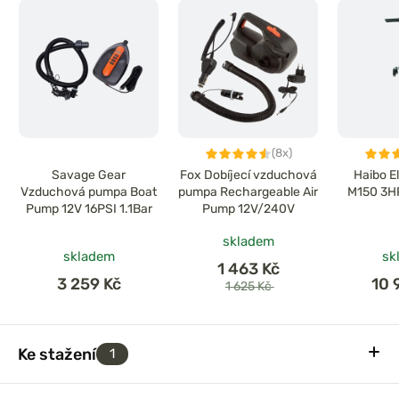
(8x)
Savage Gear
Fox Dobíjecí vzduchová
Haibo E
Vzduchová pumpa Boat
pumpa Rechargeable Air
M150 3H
Pump 12V 16PSI 1.1Bar
Pump 12V/240V
skladem
skladem
sk
1 463 Kč
3 259 Kč
10 
1 625 Kč
Ke stažení
1