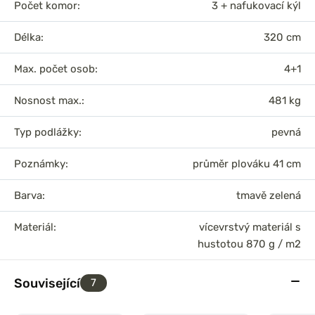
Počet komor:
3 + nafukovací kýl
Délka:
320 cm
Max. počet osob:
4+1
Nosnost max.:
481 kg
Typ podlážky:
pevná
Poznámky:
průměr plováku 41 cm
Barva:
tmavě zelená
Materiál:
vícevrstvý materiál s
hustotou 870 g / m2
Související
7