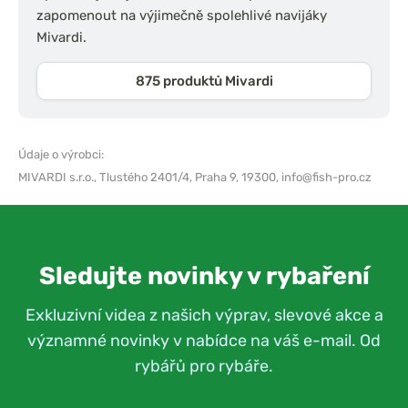
zapomenout na výjimečně spolehlivé navijáky
Mivardi.
875 produktů Mivardi
Údaje o výrobci:
MIVARDI s.r.o.,
Tlustého 2401/4, Praha 9, 19300,
info@fish-pro.cz
Sledujte novinky v rybaření
Exkluzivní videa z našich výprav, slevové akce a
významné novinky v nabídce na váš e-mail. Od
rybářů pro rybáře.