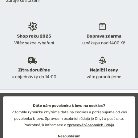
Zdroje ke stažení
Shop roku 2025
Doprava zdarma
Vítěz sekce rybaření
u nákupu nad 1400 Kč
Zítra doručíme
Nejnižší ceny
u objednávky do 14:00
vám garantujeme
2026 Chyť a pusť
Obchodní podmínky
Dáte nám povolenku k lovu na cookies?
Ochrana osobních údajů
V tomhle rybníčku chytáme data na cookies a potřebujeme od vás
Technické řešení: Simplia s.r.o.
povolenku k lovu. Správcem osobních údajů je Chyť a pusť s.r.o.
Strategický design: Petr Široký
Podrobnější informace o
zpracování osobních údajů
.
Nesouhlasím