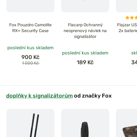
Fox Pouzdro Camolite
Flacarp Ochranný
Flajzar U
RX+ Security Case
neoprenový návlek na
2x bateri
signalizátor
poslední kus skladem
poslední kus skladem
sk
900 Kč
189 Kč
3
1 000 Kč
doplňky k signalizátorům
od značky Fox