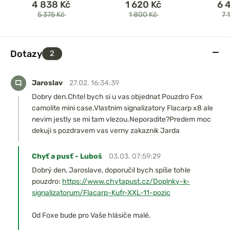
4 838 Kč
1 620 Kč
6 
5 375 Kč
1 800 Kč
7 
Dotazy
2
Jaroslav
27.02. 16:34:39
Dobry den.Chtel bych si u vas objednat Pouzdro Fox
camolite mini case.Vlastnim signalizatory Flacarp x8 ale
nevim jestly se mi tam vlezou.Neporadite?Predem moc
dekuji s pozdravem vas verny zakaznik Jarda
Chyť a pusť - Luboš
03.03. 07:59:29
Dobrý den, Jaroslave, doporučil bych spíše tohle
pouzdro:
https://www.chytapust.cz/Doplnky-k-
signalizatorum/Flacarp-Kufr-XXL-11-pozic
Od Foxe bude pro Vaše hlásiče malé.