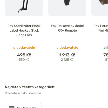
Fox Stabilizátor Black
Fox Dálkové ovládání
Fox Pouz
Label Hockey Stick
RX+ Remote
Mini M
Sang Ears
u dodavatele
u dodavatele
sk
495 Kč
1 913 Kč
7
550 Kč
2 125 Kč
8
Najdete v těchto kategoriích:
Projděte si celou nabídku.