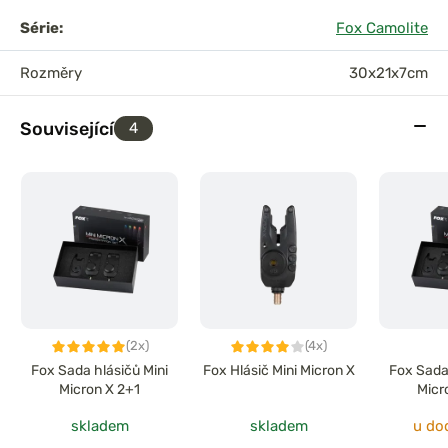
Série:
Fox Camolite
Rozměry
30x21x7cm
Související
4
(2x)
(4x)
Fox Sada hlásičů Mini
Fox Hlásič Mini Micron X
Fox Sada
Micron X 2+1
Micr
skladem
skladem
u do