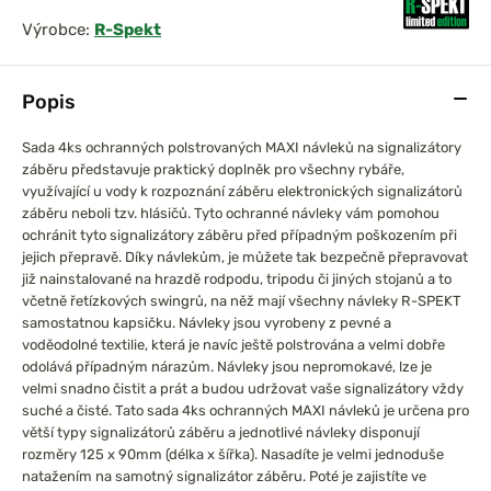
Výrobce:
R-Spekt
Popis
Sada 4ks ochranných polstrovaných MAXI návleků na signalizátory
záběru představuje praktický doplněk pro všechny rybáře,
využívající u vody k rozpoznání záběru elektronických signalizátorů
záběru neboli tzv. hlásičů. Tyto ochranné návleky vám pomohou
ochránit tyto signalizátory záběru před případným poškozením při
jejich přepravě. Díky návlekům, je můžete tak bezpečně přepravovat
již nainstalované na hrazdě rodpodu, tripodu či jiných stojanů a to
včetně řetízkových swingrů, na něž mají všechny návleky R-SPEKT
samostatnou kapsičku. Návleky jsou vyrobeny z pevné a
voděodolné textilie, která je navíc ještě polstrována a velmi dobře
odolává případným nárazům. Návleky jsou nepromokavé, lze je
velmi snadno čistit a prát a budou udržovat vaše signalizátory vždy
suché a čisté.
Tato sada 4ks ochranných MAXI návleků je určena pro
větší typy signalizátorů záběru a jednotlivé návleky disponují
rozměry 125 x 90mm (délka x šířka). Nasadíte je velmi jednoduše
natažením na samotný signalizátor záběru. Poté je zajistíte ve