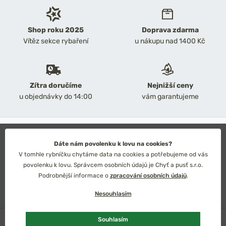
Shop roku 2025
Doprava zdarma
Vítěz sekce rybaření
u nákupu nad 1400 Kč
Zítra doručíme
Nejnižší ceny
u objednávky do 14:00
vám garantujeme
2026 Chyť a pusť
Obchodní podmínky
Dáte nám povolenku k lovu na cookies?
Ochrana osobních údajů
V tomhle rybníčku chytáme data na cookies a potřebujeme od vás
Technické řešení: Simplia s.r.o.
povolenku k lovu. Správcem osobních údajů je Chyť a pusť s.r.o.
Strategický design: Petr Široký
Podrobnější informace o
zpracování osobních údajů
.
Nesouhlasím
U dodavatele
Souhlasím
Česko
Slovensko
Kč
Euro
Přidat do košíku