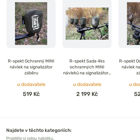
R-spekt Ochranný MINI
R-spekt Sada 4ks
R-spekt O
návlek na signalizátor
ochranných MINI
návlek na
záběru
návleků na signalizátory
z
záběru
u dodavatele
u dodavatele
u do
519 Kč
2 199 Kč
5
Najdete v těchto kategoriích:
Projděte si celou nabídku.