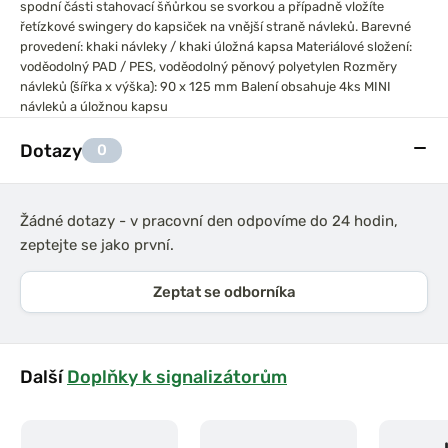
spodní části stahovací šňůrkou se svorkou a případně vložíte
řetízkové swingery do kapsiček na vnější straně návleků.
Barevné
provedení: khaki návleky / khaki úložná kapsa
Materiálové složení:
voděodolný PAD / PES, voděodolný pěnový polyetylen
Rozměry
návleků (šířka x výška): 90 x 125 mm
Balení obsahuje 4ks MINI
návleků a úložnou kapsu
Dotazy
0
Žádné dotazy - v pracovní den odpovíme do 24 hodin,
zeptejte se jako první.
Zeptat se odborníka
Další
Doplňky k signalizátorům