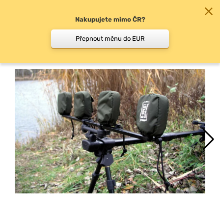
Nakupujete mimo ČR?
0
Přepnout měnu do EUR
Doplňky k signalizátorům