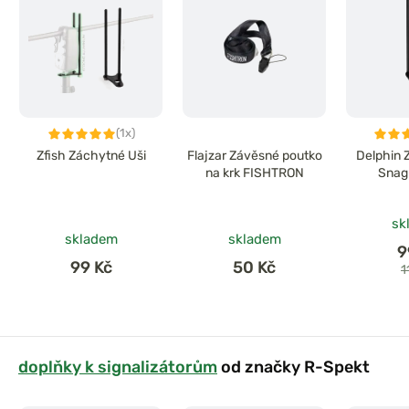
(1x)
Zfish Záchytné Uši
Flajzar Závěsné poutko
Delphin 
na krk FISHTRON
Snag
sk
skladem
skladem
9
99 Kč
50 Kč
1
doplňky k signalizátorům
od značky R-Spekt