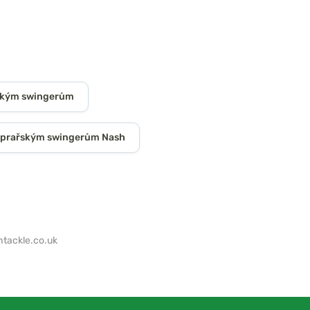
ským swingerům
aprařským swingerům Nash
tackle.co.uk