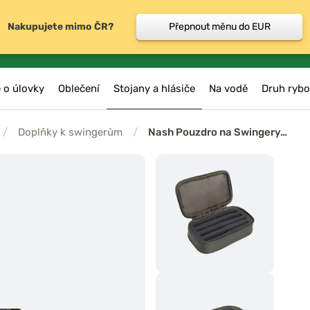
Nakupujete mimo ČR?
Přepnout měnu do EUR
 o úlovky
Oblečení
Stojany a hlásiče
Na vodě
Druh rybo
/
Doplňky k swingerům
/
Nash Pouzdro na Swingery…