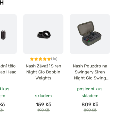
H
(1x)
dní tělo
Nash Závaží Siren
Nash Pouzdro na
lap Head
Night Glo Bobbin
Swingery Siren
Weights
Night Glo Swing
Arm Storage Case
í kus
poslední kus
dem
skladem
skladem
Kč
159 Kč
809 Kč
Kč
199 Kč
899 Kč