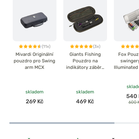
(11x)
(3x)
Mivardi Originální
Giants Fishing
Fox Pouz
pouzdro pro Swing
Pouzdro na
swinger
arm MCX
indikátory záběru
Illuminated
Alarm Hard Case
Case 
skla
skladem
skladem
540 
269 Kč
469 Kč
600 