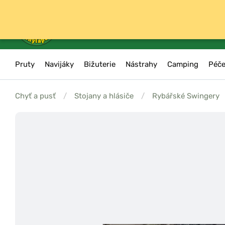
Pruty
Navijáky
Bižuterie
Nástrahy
Camping
Péče
Chyť a pusť
/
Stojany a hlásiče
/
Rybářské Swingery