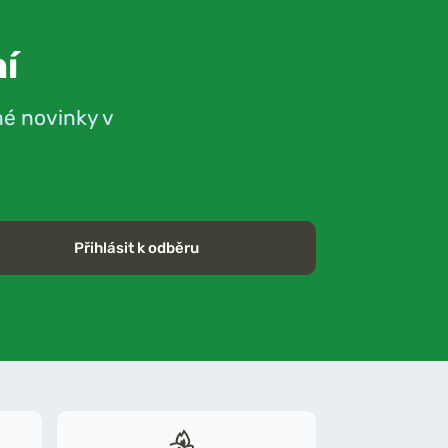
í
né novinky v
Přihlásit k odběru