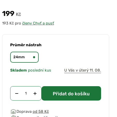
199
Kč
pro
členy Chyť a pusť
Průměr nástrah
●
24mm
Skladem
poslední kus
U Vás v úterý 11. 08.
Přidat do košíku
Doprava
od 58 Kč