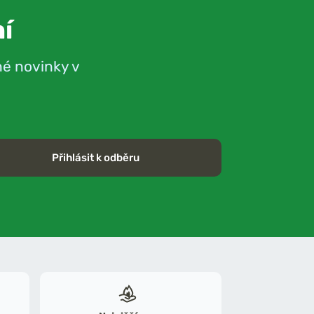
í
né novinky v
Přihlásit k odběru