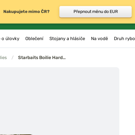
Nakupujete mimo ČR?
Přepnout měnu do EUR
 o úlovky
Oblečení
Stojany a hlásiče
Na vodě
Druh rybo
lies
/
Starbaits Boilie Hard…