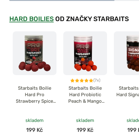
HARD BOILIES
OD ZNAČKY STARBAITS
(7x)
Starbaits Boilie
Starbaits Boilie
Starbaits
Hard Pro
Hard Probiotic
Hard Sign
Strawberry Spice
Peach & Mango
200g
200g
skladem
skladem
skla
199 Kč
199 Kč
199 