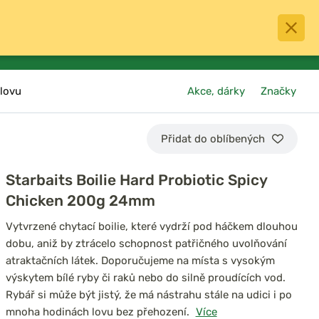
0
menu
Oblíbené
přihlásit
košík
lovu
Akce, dárky
Značky
Přidat do oblíbených
Starbaits Boilie Hard Probiotic Spicy
Chicken 200g 24mm
Vytvrzené chytací boilie, které vydrží pod háčkem dlouhou
dobu, aniž by ztrácelo schopnost patřičného uvolňování
atraktačních látek. Doporučujeme na místa s vysokým
výskytem bílé ryby či raků nebo do silně proudících vod.
Rybář si může být jistý, že má nástrahu stále na udici i po
mnoha hodinách lovu bez přehození.
Více