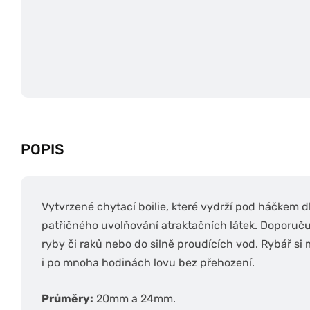
POPIS
Vytvrzené chytací boilie, které vydrží pod háčkem 
patřičného uvolňování atraktačních látek. Doporuč
ryby či raků nebo do silně proudících vod. Rybář si 
i po mnoha hodinách lovu bez přehození.
Průměry:
20mm a 24mm.