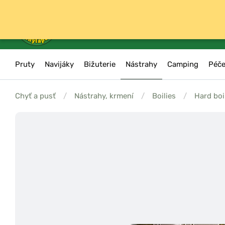
Pruty
Navijáky
Bižuterie
Nástrahy
Camping
Péče
Chyť a pusť
/
Nástrahy, krmení
/
Boilies
/
Hard boi