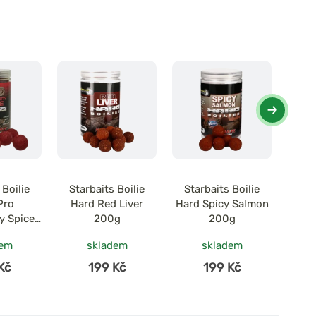
 Boilie
Starbaits Boilie
Starbaits Boilie
Sta
Pro
Hard Red Liver
Hard Spicy Salmon
Har
y Spice
200g
200g
Pe
g
dem
skladem
skladem
Kč
199 Kč
199 Kč