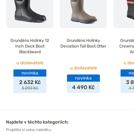
Grundéns Holínky 12
Grundéns Holínky
Grundé
Inch Deck Boot
Deviation Tall Boot Otter
Crewman
Blackbeard
A
u dodavatele
u do
u dodavatele
novinka
no
novinka
2 632 Kč
3 
4 490 Kč
3 290 Kč
4 
Najdete v těchto kategoriích:
Projděte si celou nabídku.