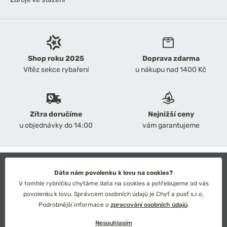
Shop roku 2025
Doprava zdarma
Vítěz sekce rybaření
u nákupu nad 1400 Kč
Zítra doručíme
Nejnižší ceny
u objednávky do 14:00
vám garantujeme
2026 Chyť a pusť
Obchodní podmínky
Dáte nám povolenku k lovu na cookies?
Ochrana osobních údajů
V tomhle rybníčku chytáme data na cookies a potřebujeme od vás
Technické řešení: Simplia s.r.o.
povolenku k lovu. Správcem osobních údajů je Chyť a pusť s.r.o.
Strategický design: Petr Široký
Podrobnější informace o
zpracování osobních údajů
.
Nesouhlasím