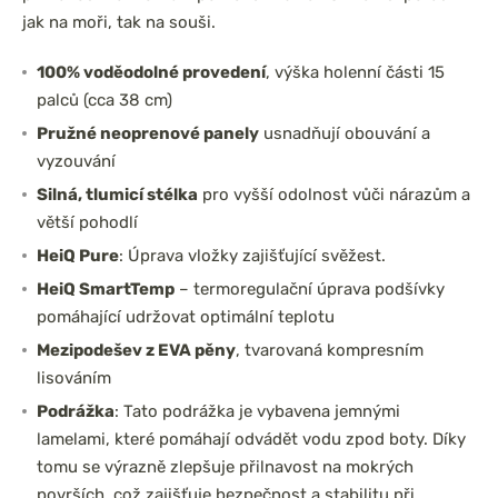
jak na moři, tak na souši.
100% voděodolné provedení
, výška holenní části 15
palců (cca 38 cm)
Pružné neoprenové panely
usnadňují obouvání a
vyzouvání
Silná, tlumicí stélka
pro vyšší odolnost vůči nárazům a
větší pohodlí
HeiQ Pure
: Úprava vložky zajišťující svěžest.
HeiQ SmartTemp
– termoregulační úprava podšívky
pomáhající udržovat optimální teplotu
Mezipodešev z EVA pěny
, tvarovaná kompresním
lisováním
Podrážka
: Tato podrážka je vybavena jemnými
lamelami, které pomáhají odvádět vodu zpod boty. Díky
tomu se výrazně zlepšuje přilnavost na mokrých
površích, což zajišťuje bezpečnost a stabilitu při