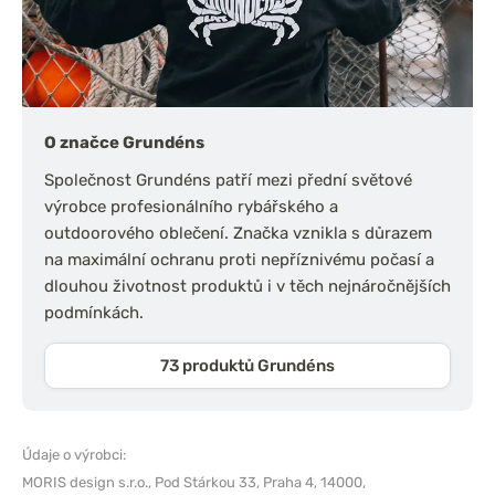
O značce Grundéns
Společnost Grundéns patří mezi přední světové
výrobce profesionálního rybářského a
outdoorového oblečení. Značka vznikla s důrazem
na maximální ochranu proti nepříznivému počasí a
dlouhou životnost produktů i v těch nejnáročnějších
podmínkách.
73 produktů Grundéns
Údaje o výrobci:
MORIS design s.r.o.,
Pod Stárkou 33, Praha 4, 14000,