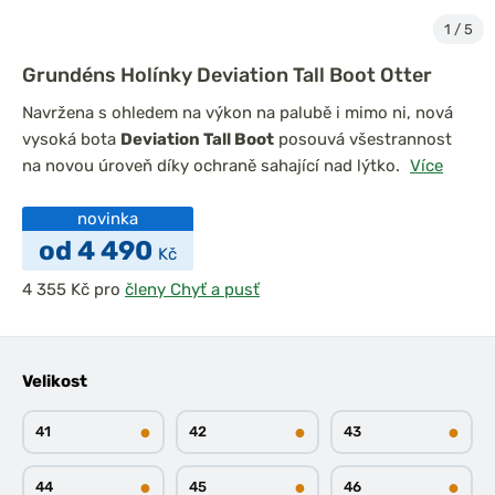
1
/
5
Grundéns Holínky Deviation Tall Boot Otter
Navržena s ohledem na výkon na palubě i mimo ni, nová
vysoká bota
Deviation Tall Boot
posouvá všestrannost
na novou úroveň díky ochraně sahající nad lýtko.
Více
novinka
od 4 490
Kč
pro
členy Chyť a pusť
Velikost
●
●
●
41
42
43
●
●
●
44
45
46