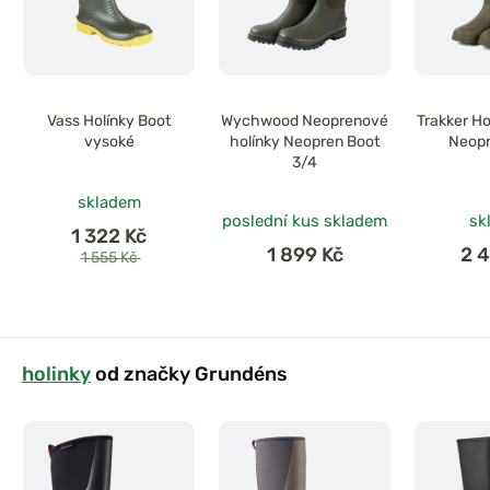
Vass Holínky Boot
Wychwood Neoprenové
Trakker Ho
vysoké
holínky Neopren Boot
Neopr
3/4
skladem
poslední kus skladem
sk
1 322 Kč
1 899 Kč
2 
1 555 Kč
holinky
od značky Grundéns