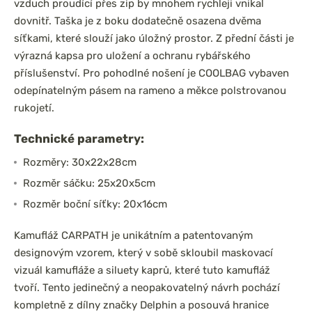
vzduch proudící přes zip by mnohem rychleji vnikal
dovnitř. Taška je z boku dodatečně osazena dvěma
síťkami, které slouží jako úložný prostor. Z přední části je
výrazná kapsa pro uložení a ochranu rybářského
příslušenství. Pro pohodlné nošení je COOLBAG vybaven
odepínatelným pásem na rameno a měkce polstrovanou
rukojetí.
Technické parametry:
Rozměry: 30x22x28cm
Rozměr sáčku: 25x20x5cm
Rozměr boční síťky: 20x16cm
Kamufláž CARPATH je unikátním a patentovaným
designovým vzorem, který v sobě skloubil maskovací
vizuál kamufláže a siluety kaprů, které tuto kamufláž
tvoří. Tento jedinečný a neopakovatelný návrh pochází
kompletně z dílny značky Delphin a posouvá hranice