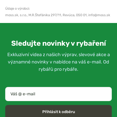
Údaje o výrobci:
moss.sk, s.r.o.,
M.R.Štefánika 297/11, Revúca, 050 01,
info@moss.sk
Sledujte novinky v rybaření
Exkluzivní videa z našich výprav, slevové akce a
významné novinky v nabídce na váš e-mail. Od
rybářů pro rybáře.
Přihlásit k odběru