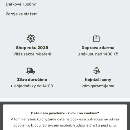
Dárkové kupóny
Zdroje ke stažení
Shop roku 2025
Doprava zdarma
Vítěz sekce rybaření
u nákupu nad 1400 Kč
Zítra doručíme
Nejnižší ceny
u objednávky do 14:00
vám garantujeme
2026 Chyť a pusť
Obchodní podmínky
Dáte nám povolenku k lovu na cookies?
Ochrana osobních údajů
V tomhle rybníčku chytáme data na cookies a potřebujeme od vás
Technické řešení: Simplia s.r.o.
povolenku k lovu. Správcem osobních údajů je Chyť a pusť s.r.o.
Strategický design: Petr Široký