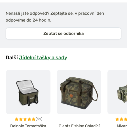
Nenašli jste odpověď? Zeptejte se, v pracovní den
odpovíme do 24 hodin.
Zeptat se odborníka
Další
Jídelní tašky a sady
(5x)
Delphin Termotaška
Giants Fishing Chladící
Mivar