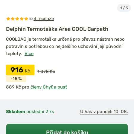
1
/
3
5x
3 recenze
Delphin Termotaška Area COOL Carpath
COOLBAG je termotaška určená pro převoz nástrah nebo
potravin s potřebou co nejdelšího uchování její původní
teploty.
Více
916
Kč
1 078 Kč
-15 %
pro
členy Chyť a pusť
Skladem
poslední 2 ks
U Vás v pondělí 10. 08.
Přidat do košíku