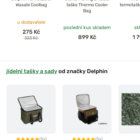
Wasabi Coolbag
taška Thermo Cooler
termotaš
Bag
u dodavatele
poslední kus skladem
sk
275 Kč
899 Kč
1 
323 Kč
jídelní tašky a sady
od značky Delphin
(5x)
(5x)