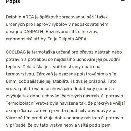
Popis
Delphin AREA je špičkově zpracovanou sérií tašek
určených pro kaprový rybolov v neopakovatelném
designu CARPATH. Bezchybné šití, silné zipy,
ergonomické střihy. To je Delphin AREA!
COOLBAG je termotaška určená pro převoz nástrah nebo
potravin s potřebou co nejdelšího uchování její původní
teploty. Celá taška je z vnitřní strany opatřena
termovrstvou. Zároveň je osazena polstrováním o síle
8mm, což zajišťuje její stabilitu i když je prázdná. Tato
vrstva polstrování se chová jako dodatečný izolant a
zvyšuje tak dobu uchování čerstvých nástrah, či potravin.
Termoizolační vrstva byla navržena tak, že překrývá vnější
okraj o 1cm a zároveň je všitá i pod celý obvodový zip.
Výrazně tím prodlužuje dobu ochrany nástrah či potravin.
V případě, že by tato vrstva nebyla všitá pod zipem,