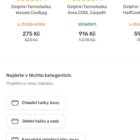
Delphin Termotaška
Delphin Termotaška
Delphin
Wasabi Coolbag
Area COOL Carpath
HalfCoo
u dodavatele
skladem
u do
275 Kč
916 Kč
5
323 Kč
1 078 Kč
7
Najdete v těchto kategoriích:
Projděte si celou nabídku.
Chladící tašky, boxy
Jídelní tašky a sady
Kaprařské chladící tašky, boxy