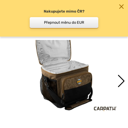
Nakupujete mimo ČR?
0
Přepnout měnu do EUR
Jídelní tašky a sady