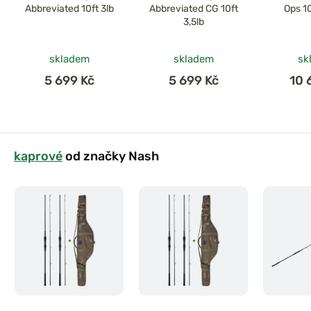
Abbreviated 10ft 3lb
Abbreviated CG 10ft
Ops 10
3,5lb
skladem
skladem
sk
5 699 Kč
5 699 Kč
10 
kaprové
od značky Nash