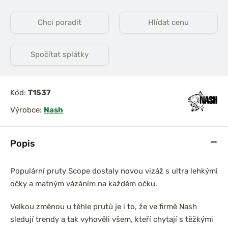
Chci poradit
Hlídat cenu
Spočítat splátky
prařský set
DAM Prut Iconic Carp
0 3,6m 3lb
3.60m 3.50lb Akce 1+1
íl
2díl
Kód:
T1537
Výrobce:
Nash
Popis
Populární pruty Scope dostaly novou vizáž s ultra lehkými
očky a matným vázáním na každém očku.
Velkou změnou u těhle prutů je i to, že ve firmě Nash
sledují trendy a tak vyhověli všem, kteří chytají s těžkými