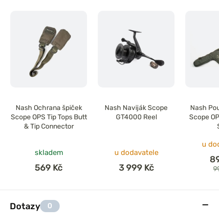
Nash Ochrana špiček
Nash Naviják Scope
Nash Pou
Scope OPS Tip Tops Butt
GT4000 Reel
Scope OPS
& Tip Connector
u do
skladem
u dodavatele
8
569 Kč
3 999 Kč
9
Dotazy
0