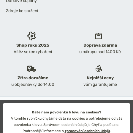
Dárkové kupóny
Zdroje ke stažení
Shop roku 2025
Doprava zdarma
Vítěz sekce rybaření
u nákupu nad 1400 Kč
Zítra doručíme
Nejnižší ceny
u objednávky do 14:00
vám garantujeme
2026 Chyť a pusť
Obchodní podmínky
Dáte nám povolenku k lovu na cookies?
Ochrana osobních údajů
V tomhle rybníčku chytáme data na cookies a potřebujeme od vás
Technické řešení: Simplia s.r.o.
povolenku k lovu. Správcem osobních údajů je Chyť a pusť s.r.o.
Strategický design: Petr Široký
Podrobnější informace o
zpracování osobních údajů
.