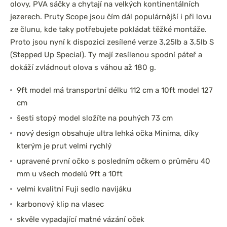
olovy, PVA sáčky a chytají na velkých kontinentálních
jezerech. Pruty Scope jsou čím dál populárnější i při lovu
ze člunu, kde taky potřebujete pokládat těžké montáže.
Proto jsou nyní k dispozici zesílené verze 3,25lb a 3,5lb S
(Stepped Up Special). Ty mají zesílenou spodní páteř a
dokáží zvládnout olova s váhou až 180 g.
9ft model má transportní délku 112 cm a 10ft model 127
cm
šesti stopý model složíte na pouhých 73 cm
nový design obsahuje ultra lehká očka Minima, díky
kterým je prut velmi rychlý
upravené první očko s posledním očkem o průměru 40
mm u všech modelů 9ft a 10ft
velmi kvalitní Fuji sedlo navijáku
karbonový klip na vlasec
skvěle vypadající matné vázání oček