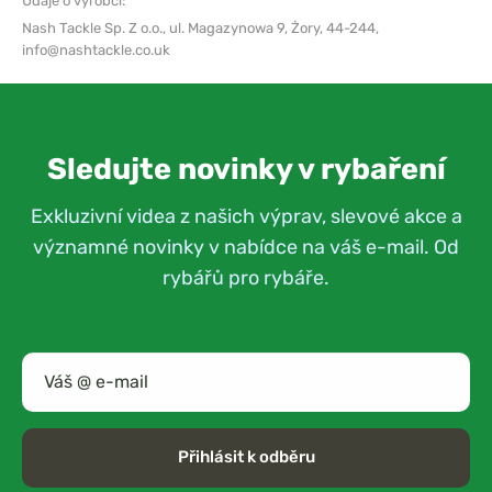
Údaje o výrobci:
Nash Tackle Sp. Z o.o.,
ul. Magazynowa 9, Żory, 44-244,
info@nashtackle.co.uk
Sledujte novinky v rybaření
Exkluzivní videa z našich výprav, slevové akce a
významné novinky v nabídce na váš e-mail. Od
rybářů pro rybáře.
Přihlásit k odběru