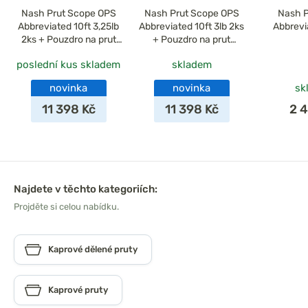
Nash Prut Scope OPS
Nash Prut Scope OPS
Nash P
Abbreviated 10ft 3,25lb
Abbreviated 10ft 3lb 2ks
Abbrevi
2ks + Pouzdro na prut
+ Pouzdro na prut
Zdarma
Zdarma
poslední kus skladem
skladem
novinka
novinka
sk
11 398 Kč
11 398 Kč
2 
Najdete v těchto kategoriích:
Projděte si celou nabídku.
Kaprové dělené pruty
Kaprové pruty