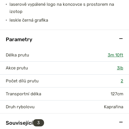
laserově vypálené logo na koncovce s prostorem na
izotop
leskle černá grafika
Parametry
Délka prutu
3m 10ft
Akce prutu
3lb
Počet dílů prutu
2
Transportní délka
127cm
Druh rybolovu
Kaprařina
Související
3