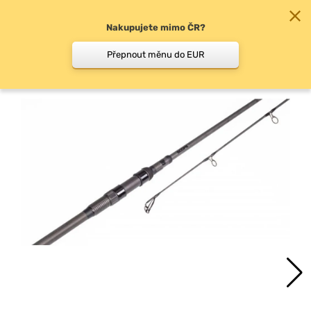
Nakupujete mimo ČR?
0
Přepnout měnu do EUR
Kaprové dělené pruty