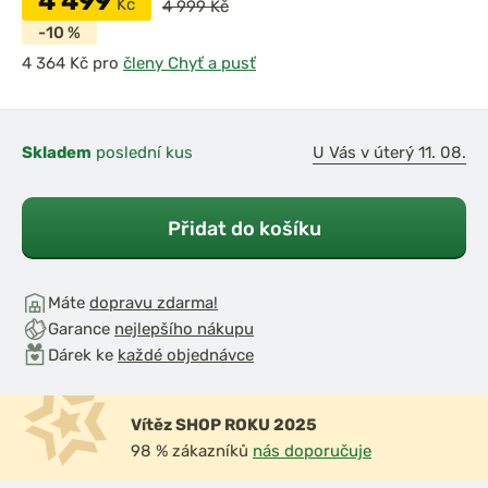
4 499
Kč
4 999 Kč
-10 %
pro
členy Chyť a pusť
Skladem
poslední kus
U Vás v úterý 11. 08.
Přidat do košíku
Máte
dopravu zdarma!
Garance
nejlepšího nákupu
Dárek ke
každé objednávce
Vítěz SHOP ROKU 2025
98 % zákazníků
nás doporučuje