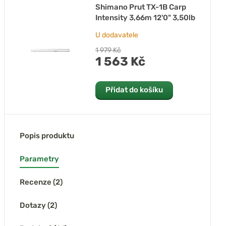
Shimano Prut TX-1B Carp
Intensity 3,66m 12'0" 3,50lb
U dodavatele
1 979 Kč
1 563 Kč
Přidat do košíku
Popis produktu
Parametry
Recenze (2)
Dotazy (2)