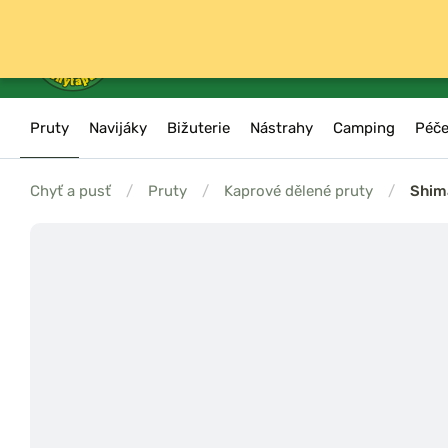
Pruty
Navijáky
Bižuterie
Nástrahy
Camping
Péče
Chyť a pusť
/
Pruty
/
Kaprové dělené pruty
/
Shim