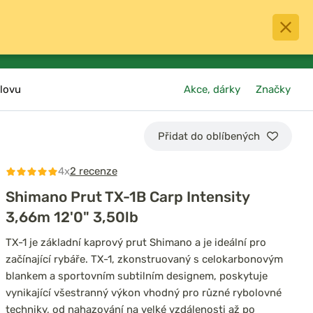
0
menu
Oblíbené
přihlásit
košík
lovu
Akce, dárky
Značky
Přidat do oblíbených
4x
2 recenze
Shimano Prut TX-1B Carp Intensity
3,66m 12'0" 3,50lb
TX-1 je základní kaprový prut Shimano a je ideální pro
začínající rybáře. TX-1, zkonstruovaný s celokarbonovým
blankem a sportovním subtilním designem, poskytuje
vynikající všestranný výkon vhodný pro různé rybolovné
techniky, od nahazování na velké vzdálenosti až po