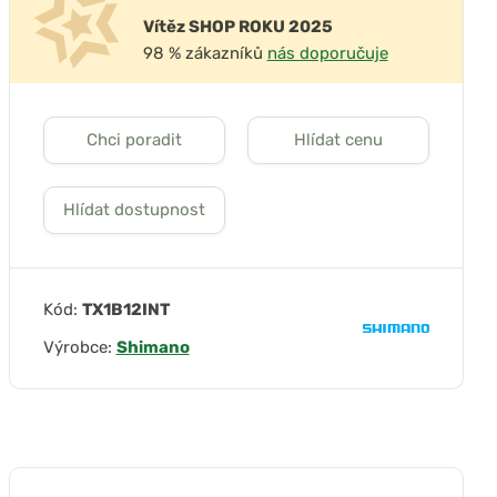
Vítěz SHOP ROKU 2025
98 % zákazníků
nás doporučuje
Chci poradit
Hlídat cenu
Hlídat dostupnost
Kód:
TX1B12INT
Výrobce:
Shimano