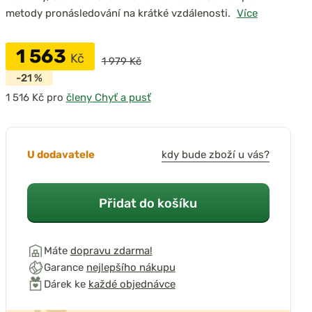
metody pronásledování na krátké vzdálenosti.
Více
1 563
Kč
1 979 Kč
-21 %
pro
členy Chyť a pusť
U dodavatele
kdy bude zboží u vás?
Přidat do košíku
Máte
dopravu zdarma!
Garance
nejlepšího nákupu
Dárek ke
každé objednávce