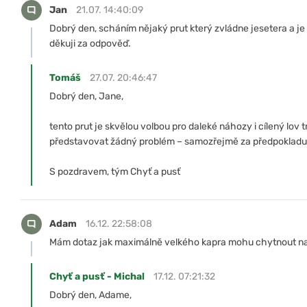
Jan
21.07. 14:40:09
Dobrý den, scháním nějaký prut který zvládne jesetera a j
děkuji za odpověď.
Tomáš
27.07. 20:46:47
Dobrý den, Jane,
tento prut je skvělou volbou pro daleké náhozy i cílený lov 
představovat žádný problém – samozřejmě za předpokladu 
S pozdravem, tým Chyť a pusť
Adam
16.12. 22:58:08
Mám dotaz jak maximálně velkého kapra mohu chytnout na t
Chyť a pusť - Michal
17.12. 07:21:32
Dobrý den, Adame,