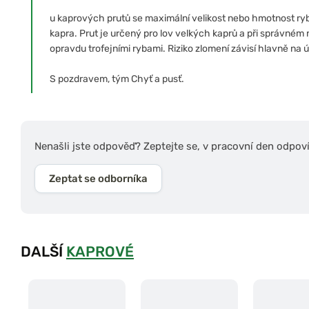
u kaprových prutů se maximální velikost nebo hmotnost ryby 
kapra. Prut je určený pro lov velkých kaprů a při správném 
opravdu trofejními rybami. Riziko zlomení závisí hlavně na
S pozdravem, tým Chyť a pusť.
Nenašli jste odpověď? Zeptejte se, v pracovní den odpov
Zeptat se odborníka
DALŠÍ
KAPROVÉ