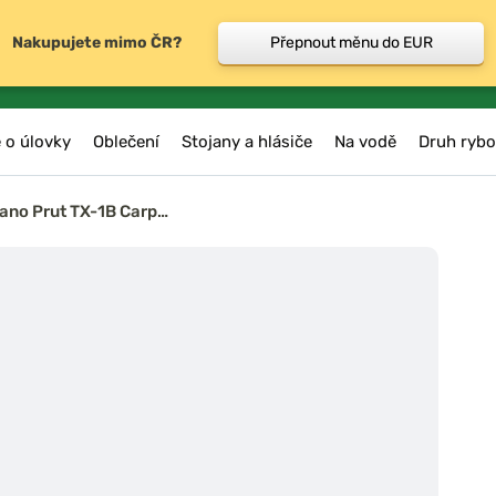
Nakupujete mimo ČR?
Přepnout měnu do EUR
 o úlovky
Oblečení
Stojany a hlásiče
Na vodě
Druh rybo
ano Prut TX-1B Carp…