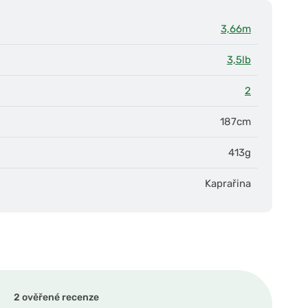
3,66m
3,5lb
2
187cm
413g
Kaprařina
2 ověřené recenze