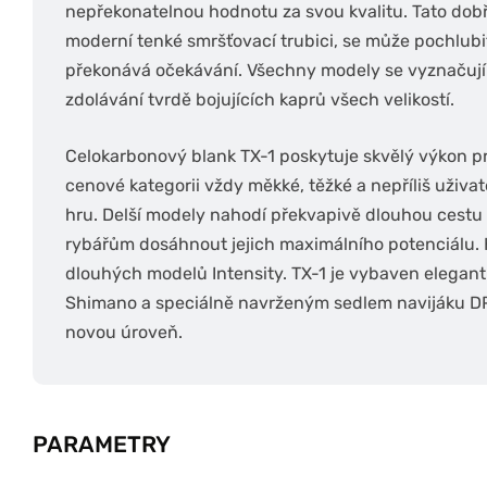
nepřekonatelnou hodnotu za svou kvalitu. Tato dobře
moderní tenké smršťovací trubici, se může pochlubi
překonává očekávání. Všechny modely se vyznačují p
zdolávání tvrdě bojujících kaprů všech velikostí.
Celokarbonový blank TX-1 poskytuje skvělý výkon pro
cenové kategorii vždy měkké, těžké a nepříliš uživat
hru. Delší modely nahodí překvapivě dlouhou cest
rybářům dosáhnout jejich maximálního potenciálu. K 
dlouhých modelů Intensity. TX-1 je vybaven elegan
Shimano a speciálně navrženým sedlem navijáku D
novou úroveň.
PARAMETRY