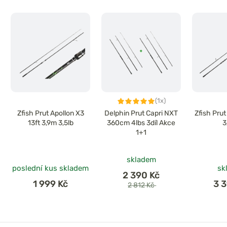
(1x)
Zfish Prut Apollon X3
Delphin Prut Capri NXT
Zfish Pru
13ft 3,9m 3,5lb
360cm 4lbs 3díl Akce
3
1+1
skladem
poslední kus skladem
sk
2 390 Kč
1 999 Kč
3 
2 812 Kč