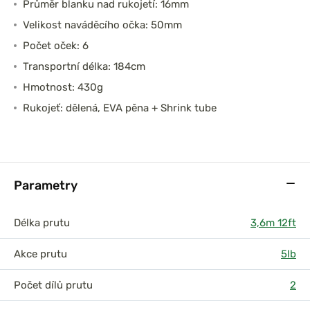
Průměr blanku nad rukojetí: 16mm
Velikost naváděcího očka: 50mm
Počet oček: 6
Transportní délka: 184cm
Hmotnost: 430g
Rukojeť: dělená, EVA pěna + Shrink tube
Parametry
Délka prutu
3,6m 12ft
Akce prutu
5lb
Počet dílů prutu
2