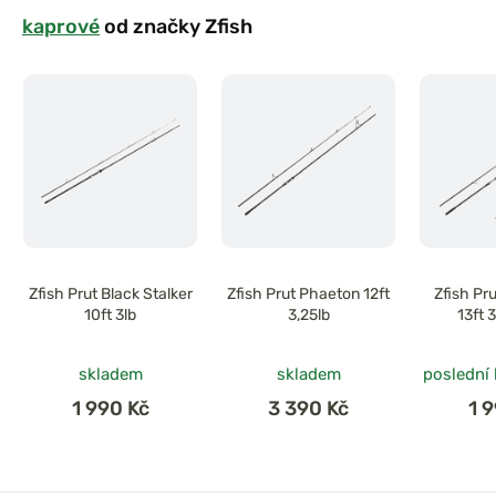
kaprové
od značky Zfish
Zfish Prut Black Stalker
Zfish Prut Phaeton 12ft
Zfish Pr
10ft 3lb
3,25lb
13ft 
skladem
skladem
poslední
1 990 Kč
3 390 Kč
1 