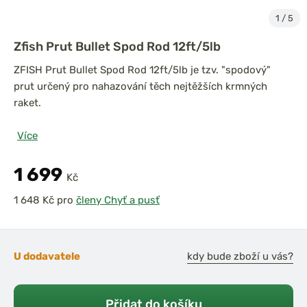
1
/
5
Zfish Prut Bullet Spod Rod 12ft/5lb
ZFISH Prut Bullet Spod Rod 12ft/5lb je tzv. "spodový"
prut určený pro nahazování těch nejtěžších krmných
raket.
Více
1 699
Kč
pro
členy Chyť a pusť
U dodavatele
kdy bude zboží u vás?
Přidat do košíku