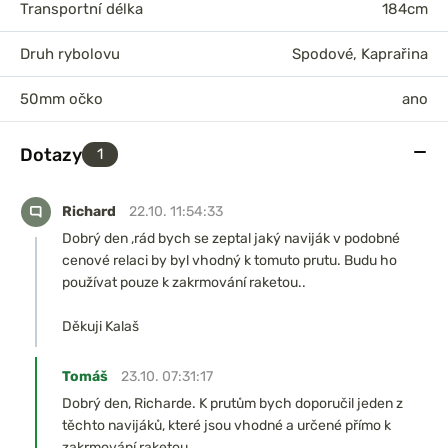
Transportní délka
184cm
Druh rybolovu
Spodové
,
Kaprařina
50mm očko
ano
Dotazy
1
Richard
22.10. 11:54:33
Dobrý den ,rád bych se zeptal jaký naviják v podobné
cenové relaci by byl vhodný k tomuto prutu. Budu ho
používat pouze k zakrmování raketou..
Děkuji Kalaš
Tomáš
23.10. 07:31:17
Dobrý den, Richarde. K prutům bych doporučil jeden z
těchto navijáků, které jsou vhodné a určené přímo k
zakrmování raketou.