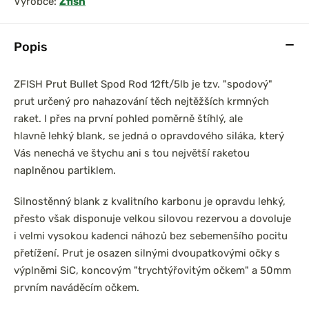
Výrobce:
Zfish
Popis
prařský set
Chyť a pusť Neoprénová
ZFISH Prut Bullet Spod Rod 12ft/5lb je tzv. "spodový"
0 3,6m 3lb
páska na pruty 2ks
prut určený pro nahazování těch nejtěžších krmných
íl
raket. I přes na první pohled poměrně štíhlý, ale
hlavně lehký blank, se jedná o opravdového siláka, který
Vás nenechá ve štychu ani s tou největší raketou
naplněnou partiklem.
Silnostěnný blank z kvalitního karbonu je opravdu lehký,
přesto však disponuje velkou silovou rezervou a dovoluje
i velmi vysokou kadenci náhozů bez sebemenšího pocitu
přetížení. Prut je osazen silnými dvoupatkovými očky s
výplněmi SiC, koncovým "trychtýřovitým očkem" a 50mm
prvním naváděcím očkem.