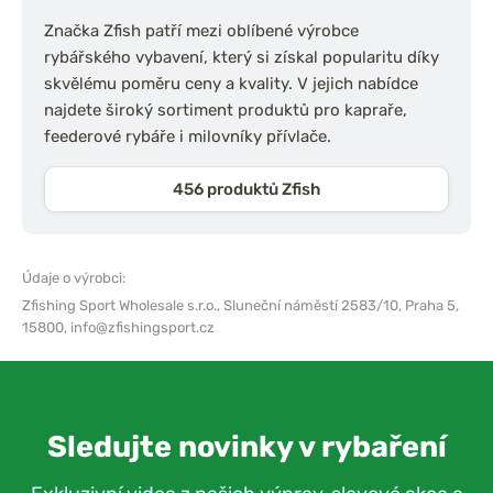
Značka Zfish patří mezi oblíbené výrobce
rybářského vybavení, který si získal popularitu díky
skvělému poměru ceny a kvality. V jejich nabídce
najdete široký sortiment produktů pro kapraře,
feederové rybáře i milovníky přívlače.
456 produktů Zfish
Údaje o výrobci:
Zfishing Sport Wholesale s.r.o.,
Sluneční náměstí 2583/10, Praha 5,
15800,
info@zfishingsport.cz
Sledujte novinky v rybaření