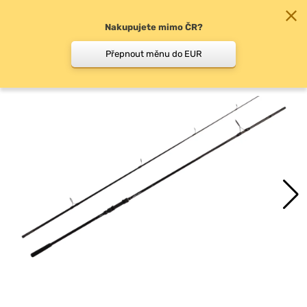
Nakupujete mimo ČR?
0
Přepnout měnu do EUR
Kaprové dělené pruty