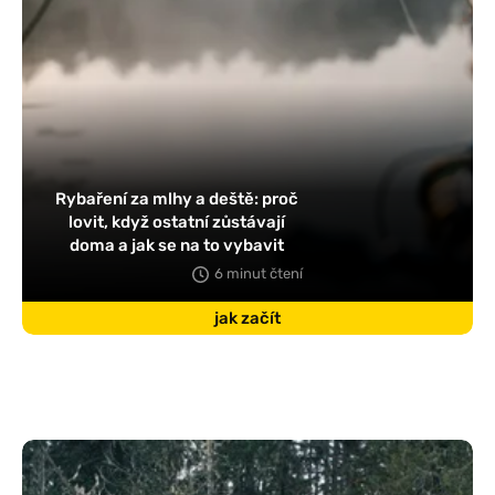
Rybaření za mlhy a deště: proč
lovit, když ostatní zůstávají
doma a jak se na to vybavit
6 minut čtení
jak začít