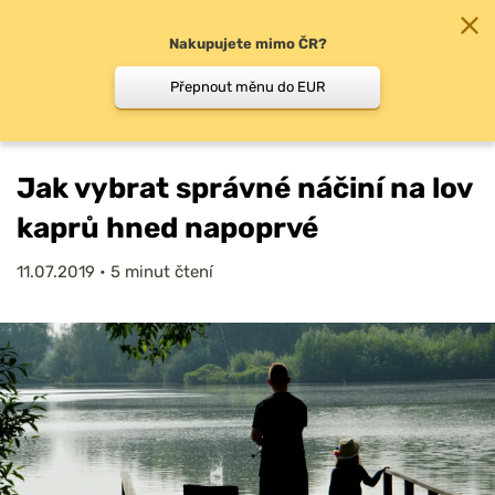
Nakupujete mimo ČR?
0
Přepnout měnu do EUR
Chyť a pusť
/
Jak začít
/
Jak vybrat správné…
Jak vybrat správné náčiní na lov
kaprů hned napoprvé
11.07.2019
•
5 minut čtení