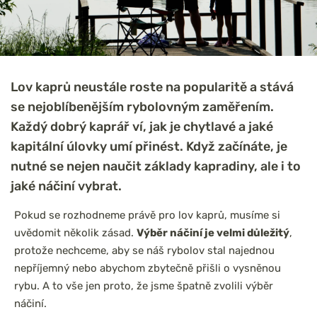
Lov kaprů neustále roste na popularitě a stává
se nejoblíbenějším rybolovným zaměřením.
Každý dobrý kaprář ví, jak je chytlavé a jaké
kapitální úlovky umí přinést. Když začínáte, je
nutné se nejen naučit základy kapradiny, ale i to
jaké náčiní vybrat.
Pokud se rozhodneme právě pro lov kaprů, musíme si
uvědomit několik zásad.
Výběr náčiní je velmi důležitý
,
protože nechceme, aby se náš rybolov stal najednou
nepříjemný nebo abychom zbytečně přišli o vysněnou
rybu. A to vše jen proto, že jsme špatně zvolili výběr
náčiní.