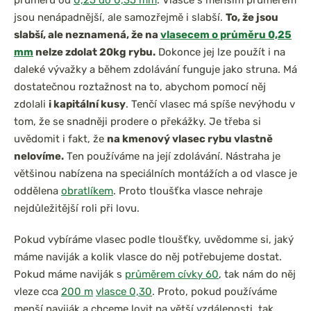
průměrů od
0,25 do 0,35 mm
. Vlasce s menším průměrem
jsou nenápadnější, ale samozřejmě i slabší.
To, že jsou
slabší, ale neznamená, že na
vlasecem o průměru 0,25
mm
nelze zdolat 20kg rybu.
Dokonce jej lze použít i na
daleké vývažky a během zdolávání funguje jako struna. Má
dostatečnou roztažnost na to, abychom pomocí něj
zdolali
i kapitální kusy
. Tenčí vlasec má spíše nevýhodu v
tom, že se snadněji prodere o překážky. Je třeba si
uvědomit i fakt, že
na kmenový vlasec rybu vlastně
nelovíme.
Ten používáme na její zdolávání. Nástraha je
většinou nabízena na speciálních montážích a od vlasce je
oddělena
obratlíkem
. Proto tloušťka vlasce nehraje
nejdůležitější roli při lovu.
Pokud vybíráme vlasec podle tloušťky, uvědomme si, jaký
máme naviják a kolik vlasce do něj potřebujeme dostat.
Pokud máme naviják s
průměrem cívky 60
, tak nám do něj
vleze cca
200 m
vlasce 0,30
. Proto, pokud používáme
menší naviják a chceme lovit na větší vzdálenosti, tak