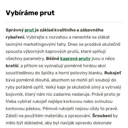
Vybíráme prut
Správný
prut
je základ kvalitního a zábavného
rybaření.
Vybírejte s rozvahou a nenechte se zlákat
lacinými marketingovými tahy. Dnes se prodává skutečně
spousta výborných kaprových prutů, které splňují
všechny parametry.
Běžně
kaprové
pruty
jsou o něco
kratší
, a přitom se vyznačují poměrně tvrdou akcí
soustředěnou do špičky a horní poloviny blanku.
Rukojeť
bývá poměrně dlouhá, abychom se mohli při souboji do
ryby pořádně opřít. Velký kapr je skutečně silný a vytrvalý
bojovník, který nám nic zadarmo nedaruje. Právě proto je
třeba vybírat rukojeť nejlépe korkovou nebo ovinutou
korkovou páskou. Pěnové rukojeti nejsou vždy to pravé.
Záleží na použitém materiálu a zpracování.
Šroubení
by
mělo být důkladné, aby byl naviják opravdu dokonale