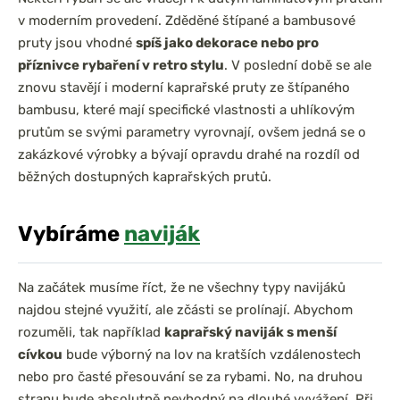
v moderním provedení. Zděděné štípané a bambusové
pruty jsou vhodné
spíš jako dekorace nebo pro
příznivce rybaření v retro stylu
. V poslední době se ale
znovu stavějí i moderní kaprařské pruty ze štípaného
bambusu, které mají specifické vlastnosti a uhlíkovým
prutům se svými parametry vyrovnají, ovšem jedná se o
zakázkové výrobky a bývají opravdu drahé na rozdíl od
běžných dostupných kaprařských prutů.
Vybíráme
naviják
Na začátek musíme říct, že ne všechny typy navijáků
najdou stejné využití, ale zčásti se prolínají. Abychom
rozuměli, tak například
kaprařský naviják s menší
cívkou
bude výborný na lov na kratších vzdálenostech
nebo pro časté přesouvání se za rybami. No, na druhou
stranu bude absolutně nevhodný na dlouhé vyvážení. Při