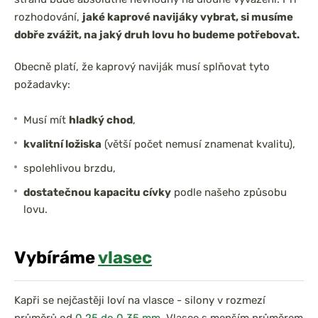
rozhodování,
jaké kaprové navijáky vybrat, si musíme
dobře zvážit, na jaký druh lovu ho budeme potřebovat.
Obecně platí, že kaprový naviják musí splňovat tyto
požadavky:
Musí mít
hladký chod
,
kvalitní ložiska
(větší počet nemusí znamenat kvalitu),
spolehlivou brzdu,
dostatečnou kapacitu cívky
podle našeho způsobu
lovu.
Vybíráme
vlasec
Kapři se nejčastěji loví na vlasce - silony v rozmezí