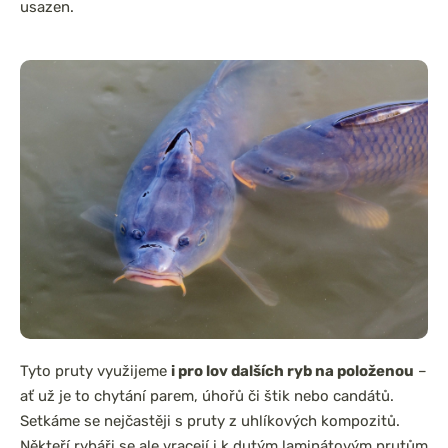
usazen.
Tyto pruty využijeme
i pro lov dalších ryb na položenou
–
ať už je to chytání parem, úhořů či štik nebo candátů.
Setkáme se nejčastěji s pruty z uhlíkových kompozitů.
Někteří rybáři se ale vracejí i k dutým laminátovým prutům