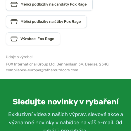
Měřící podložky na candáty Fox Rage
Měřící podložky na štiky Fox Rage
Výrobce: Fox Rage
Údaje o výrobci:
FOX International Group Ltd,
Dennenlaan 3A, Beerse, 2340,
compliance-europe@ratheroutdoors.com
Sledujte novinky v rybaření
Exkluzivní videa z našich výprav, slevové akce a
významné novinky v nabídce na váš e-mail. Od
rybářů pro rybáře.