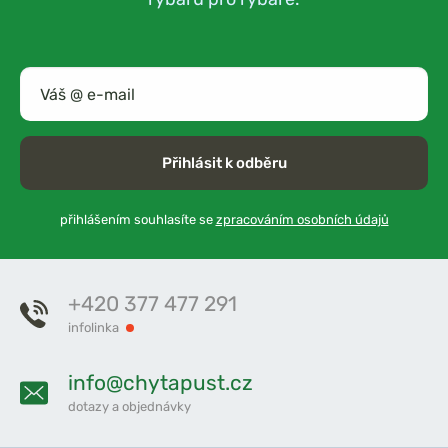
Přihlásit k odběru
přihlášením souhlasíte se
zpracováním osobních údajů
+420 377 477 291
infolinka
info@chytapust.cz
dotazy a objednávky