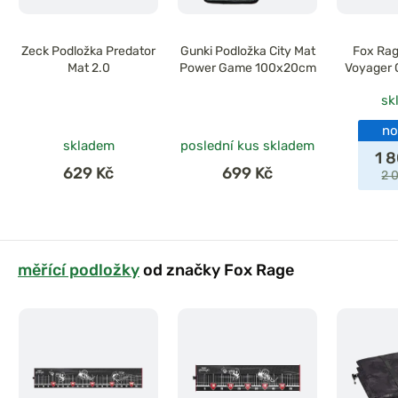
Zeck Podložka Predator
Gunki Podložka City Mat
Fox Rag
Mat 2.0
Power Game 100x20cm
Voyager 
sk
no
skladem
poslední kus skladem
1 
629 Kč
699 Kč
2 
měřící podložky
od značky Fox Rage