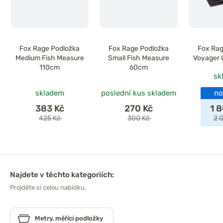
Fox Rage Podložka
Fox Rage Podložka
Fox Rag
Medium Fish Measure
Small Fish Measure
Voyager 
110cm
60cm
sk
skladem
poslední kus skladem
no
383 Kč
270 Kč
1 
425 Kč
300 Kč
2 
Najdete v těchto kategoriích:
Projděte si celou nabídku.
Metry, měřící podložky