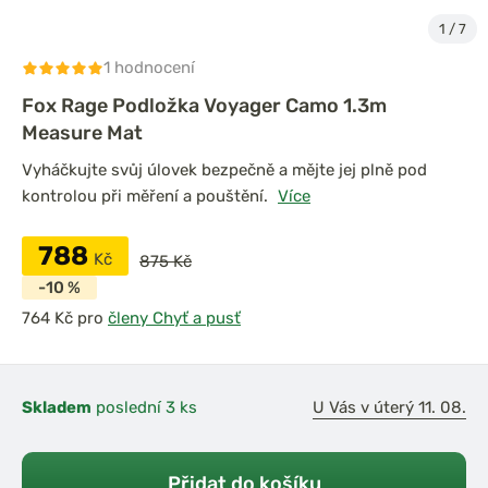
1
/
7
1 hodnocení
Fox Rage Podložka Voyager Camo 1.3m
Measure Mat
Vyháčkujte svůj úlovek bezpečně a mějte jej plně pod
kontrolou při měření a pouštění.
Více
788
Kč
875 Kč
-10 %
pro
členy Chyť a pusť
Skladem
poslední 3 ks
U Vás v úterý 11. 08.
Přidat do košíku