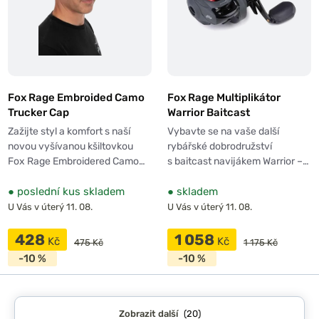
Fox Rage Embroided Camo
Fox Rage Multiplikátor
Trucker Cap
Warrior Baitcast
Zažijte styl a komfort s naší
Vybavte se na vaše další
novou vyšívanou kšiltovkou
rybářské dobrodružství
Fox Rage Embroidered Camo…
s baitcast navijákem Warrior –…
●
poslední kus skladem
●
skladem
U Vás v úterý 11. 08.
U Vás v úterý 11. 08.
428
1 058
Kč
Kč
475 Kč
1 175 Kč
-10 %
-10 %
Zobrazit další
(20)