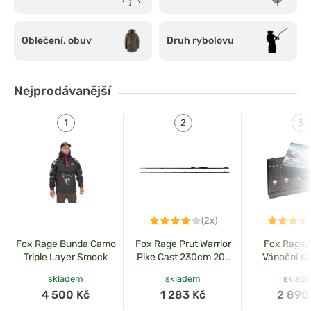
Oblečení, obuv
Druh rybolovu
Nejprodávanější
(2x)
Fox Rage Bunda Camo
Fox Rage Prut Warrior
Fox Rage
Triple Layer Smock
Pike Cast 230cm 20-
Vánoční Ka
80g 1+1
skladem
skladem
sklad
4 500 Kč
1 283 Kč
2 890