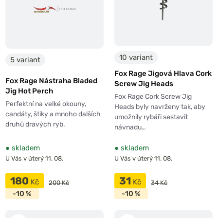
10 variant
5 variant
Fox Rage Jigová Hlava Cork
Fox Rage Nástraha Bladed
Screw Jig Heads
Jig Hot Perch
Fox Rage Cork Screw Jig
Perfektní na velké okouny,
Heads byly navrženy tak, aby
candáty, štiky a mnoho dalších
umožnily rybáři sestavit
druhů dravých ryb.
návnadu…
●
skladem
●
skladem
U Vás v úterý 11. 08.
U Vás v úterý 11. 08.
180
31
Kč
Kč
200 Kč
34 Kč
-10 %
-10 %