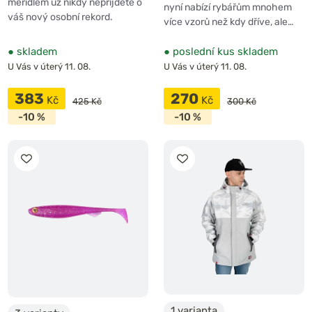
měřidlem už nikdy nepřijdete o
nyní nabízí rybářům mnohem
váš nový osobní rekord.
více vzorů než kdy dříve, ale…
●
skladem
●
poslední kus skladem
U Vás v úterý 11. 08.
U Vás v úterý 11. 08.
383
270
Kč
Kč
425 Kč
300 Kč
-10 %
-10 %
1 varianta