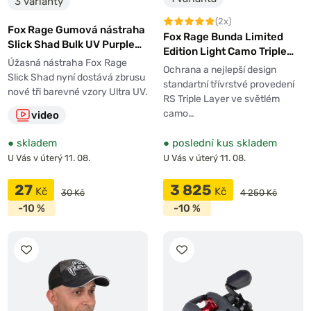
3 varianty
(2x)
Fox Rage Gumová nástraha
Fox Rage Bunda Limited
Slick Shad Bulk UV Purple
Edition Light Camo Triple
Rain
Úžasná nástraha Fox Rage
Layer Jacket
Ochrana a nejlepší design
Slick Shad nyní dostává zbrusu
standartní třívrstvé provedení
nové tři barevné vzory Ultra UV.
RS Triple Layer ve světlém
camo…
video
●
skladem
●
poslední kus skladem
U Vás v úterý 11. 08.
U Vás v úterý 11. 08.
27
3 825
Kč
Kč
30 Kč
4 250 Kč
-10 %
-10 %