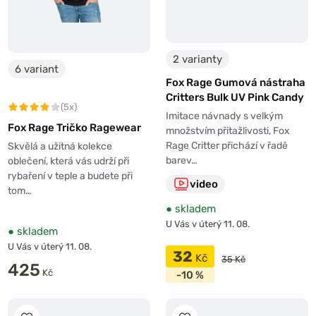
2 varianty
6 variant
Fox Rage Gumová nástraha
Critters Bulk UV Pink Candy
(5x)
Imitace návnady s velkým
Fox Rage Tričko Ragewear
množstvím přitažlivosti, Fox
Rage Critter přichází v řadě
Skvělá a užitná kolekce
barev…
oblečení, která vás udrží při
rybaření v teple a budete při
video
tom…
●
skladem
U Vás v úterý 11. 08.
●
skladem
U Vás v úterý 11. 08.
32
Kč
35 Kč
425
Kč
-10 %