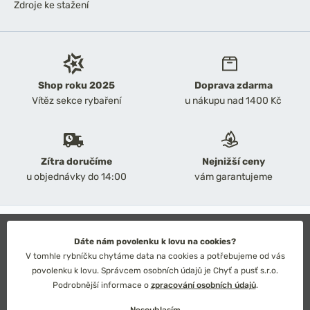
Zdroje ke stažení
Shop roku 2025
Doprava zdarma
Vítěz sekce rybaření
u nákupu nad 1400 Kč
Zítra doručíme
Nejnižší ceny
u objednávky do 14:00
vám garantujeme
2026 Chyť a pusť
Obchodní podmínky
Dáte nám povolenku k lovu na cookies?
Ochrana osobních údajů
V tomhle rybníčku chytáme data na cookies a potřebujeme od vás
Technické řešení: Simplia s.r.o.
povolenku k lovu. Správcem osobních údajů je Chyť a pusť s.r.o.
Strategický design: Petr Široký
Podrobnější informace o
zpracování osobních údajů
.