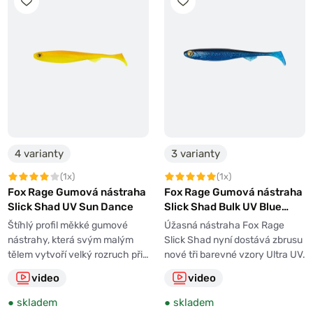
4 varianty
3 varianty
(1x)
(1x)
Fox Rage Gumová nástraha
Fox Rage Gumová nástraha
Slick Shad UV Sun Dance
Slick Shad Bulk UV Blue
Flash
Štíhlý profil měkké gumové
Úžasná nástraha Fox Rage
nástrahy, která svým malým
Slick Shad nyní dostává zbrusu
tělem vytvoří velký rozruch při…
nové tři barevné vzory Ultra UV.
video
video
●
skladem
●
skladem