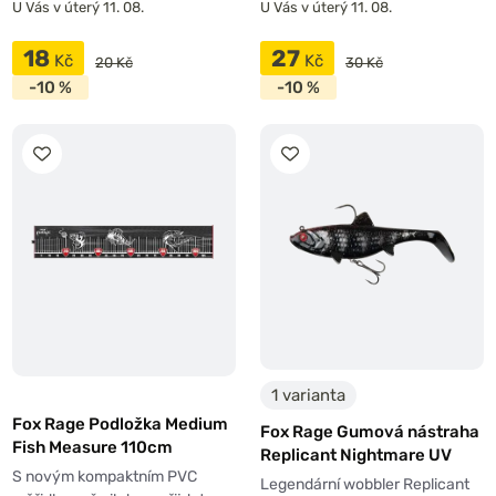
U Vás v úterý 11. 08.
U Vás v úterý 11. 08.
18
27
Kč
Kč
20 Kč
30 Kč
-10 %
-10 %
1 varianta
Fox Rage Podložka Medium
Fox Rage Gumová nástraha
Fish Measure 110cm
Replicant Nightmare UV
S novým kompaktním PVC
Legendární wobbler Replicant