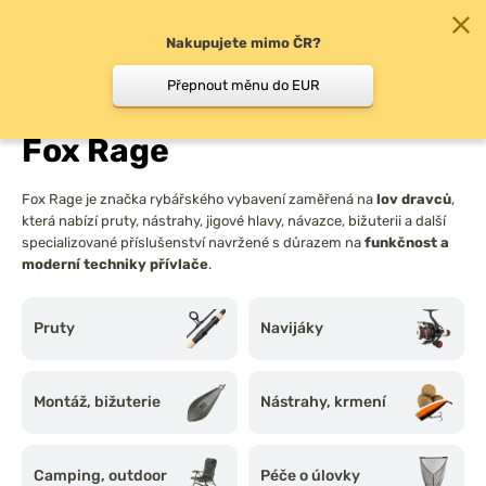
Nakupujete mimo ČR?
0
Přepnout měnu do EUR
Chyť a pusť
/
Všechny značky
/
Fox Rage
Fox Rage
Fox Rage je značka rybářského vybavení zaměřená na
lov dravců
,
která nabízí pruty, nástrahy, jigové hlavy, návazce, bižuterii a další
specializované příslušenství navržené s důrazem na
funkčnost a
moderní techniky přívlače
.
Pruty
Navijáky
Montáž, bižuterie
Nástrahy, krmení
Camping, outdoor
Péče o úlovky