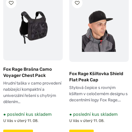
Fox Rage Brašna Camo
Fox Rage Kšiltovka Shield
Voyager Chest Pack
Flat Peak Cap
Hrudní taška v camo provedení
Stylová čepice s rovným
nabízející kompaktní a
kšiltem v celočerném designu s
univerzální řešení s chytrým
decentními logy Fox Rage,…
dělením…
●
poslední kus skladem
●
poslední kus skladem
U Vás v úterý 11. 08.
U Vás v úterý 11. 08.