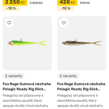
2 250
428
Kč
Kč
2 500 Kč
475 Kč
-10 %
-10 %
2 varianty
2 varianty
Fox Rage Gumová nástraha
Fox Rage Gumová nástraha
Pelagic Ready Rig Slick
Pelagic Ready Rig Slick
Finesse Lemon Tiger
Finesse UV Wakasagi
Pelagický set připravený k
Pelagický set připravený k
okamžitému použití, který
okamžitému použití, který
spojuje skvělý chod nástrahy
spojuje skvělý chod nástrahy