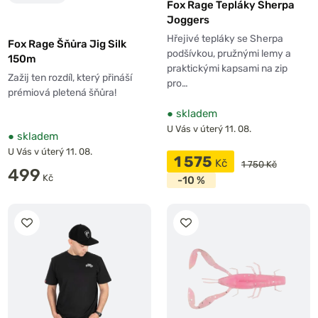
Fox Rage Tepláky Sherpa
Joggers
Hřejivé tepláky se Sherpa
Fox Rage Šňůra Jig Silk
podšívkou, pružnými lemy a
150m
praktickými kapsami na zip
Zažij ten rozdíl, který přináší
pro…
prémiová pletená šňůra!
●
skladem
U Vás v úterý 11. 08.
●
skladem
U Vás v úterý 11. 08.
1 575
Kč
1 750 Kč
499
Kč
-10 %