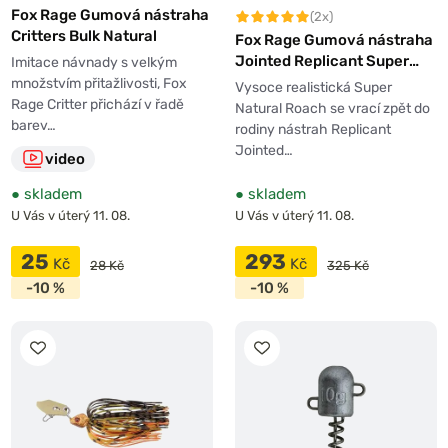
Fox Rage Gumová nástraha
(2x)
Critters Bulk Natural
Fox Rage Gumová nástraha
Jointed Replicant Super
Imitace návnady s velkým
Natural Roach
množstvím přitažlivosti, Fox
Vysoce realistická Super
Rage Critter přichází v řadě
Natural Roach se vrací zpět do
barev…
rodiny nástrah Replicant
Jointed…
video
●
skladem
●
skladem
U Vás v úterý 11. 08.
U Vás v úterý 11. 08.
25
293
Kč
Kč
28 Kč
325 Kč
-10 %
-10 %