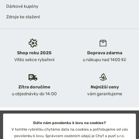
Dárkové kupóny
Zdroje ke stažení
Shop roku 2025
Doprava zdarma
Vítěz sekce rybaření
u nákupu nad 1400 Kč
Zítra doručíme
Nejnižší ceny
u objednávky do 14:00
vám garantujeme
2026 Chyť a pusť
Obchodní podmínky
Dáte nám povolenku k lovu na cookies?
Ochrana osobních údajů
V tomhle rybníčku chytáme data na cookies a potřebujeme od vás
Technické řešení: Simplia s.r.o.
povolenku k lovu. Správcem osobních údajů je Chyť a pusť s.r.o.