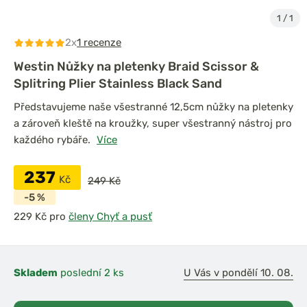
1
/
1
2x
1 recenze
Westin Nůžky na pletenky Braid Scissor &
Splitring Plier Stainless Black Sand
Představujeme naše všestranné 12,5cm nůžky na pletenky
a zároveň kleště na kroužky, super všestranný nástroj pro
každého rybáře.
Více
237
Kč
249 Kč
-5 %
pro
členy Chyť a pusť
Skladem
poslední 2 ks
U Vás v pondělí 10. 08.