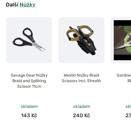
Další
Nůžky
Savage Gear Nůžky
Westin Nůžky Braid
Gardner
Braid and Splitring
Scissors Incl. Sheath
B
Scissor 11cm
skladem
skladem
sk
143 Kč
240 Kč
2