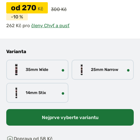
od 270
Kč
300 Kč
-10 %
pro
členy Chyť a pusť
Varianta
●
●
35mm Wide
25mm Narrow
●
14mm Stix
Nejprve vyberte variantu
Doprava
od 58 Kč