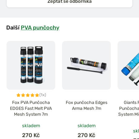
Zeptat se odborníka
Další
PVA punčochy
(1x)
Fox PVA Punčocha
Fox punčocha Edges
Giants 
EDGES Fast Melt PVA
Arma Mesh 7m
Punčocha
Mesh System 7m
System Mi
25mm 8m 
skladem
skladem
sk
270 Kč
270 Kč