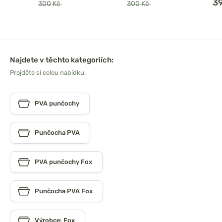
3
300 Kč
300 Kč
Najdete v těchto kategoriích:
Projděte si celou nabídku.
PVA punčochy
Punčocha PVA
PVA punčochy Fox
Punčocha PVA Fox
Výrobce: Fox