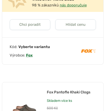
98 % zákazníků
nás doporučuje
Chci poradit
Hlídat cenu
Kód:
Vyberte variantu
Výrobce:
Fox
Fox Pantofle Khaki Clogs
Skladem
více ks
500 Kč