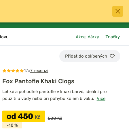
0
menu
Oblíbené
přihlásit
košík
lovu
Akce, dárky
Značky
Přidat do oblíbených
17x
7 recenzí
Fox Pantofle Khaki Clogs
Lehké a pohodlné pantofle v khaki barvě, ideální pro
použití u vody nebo při pohybu kolem bivaku.
Více
od 450
Kč
500 Kč
-10 %