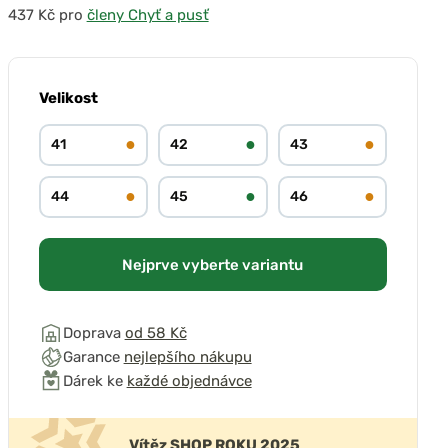
pro
členy Chyť a pusť
Velikost
●
●
●
41
42
43
●
●
●
44
45
46
Nejprve vyberte variantu
Doprava
od 58 Kč
Garance
nejlepšího nákupu
Dárek ke
každé objednávce
Vítěz SHOP ROKU 2025