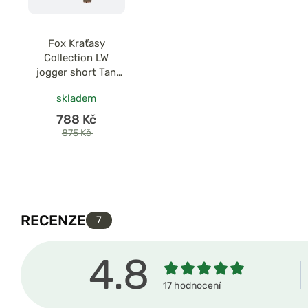
Fox Kraťasy
Collection LW
jogger short Tan
Ltd
skladem
788 Kč
875 Kč
RECENZE
7
4.8
17 hodnocení