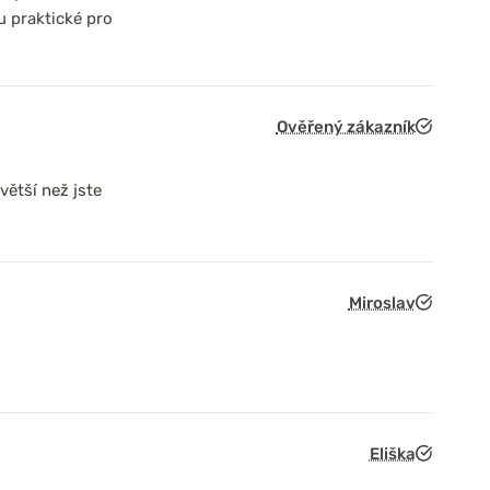
u praktické pro
Ověřený zákazník
větší než jste
Miroslav
Eliška