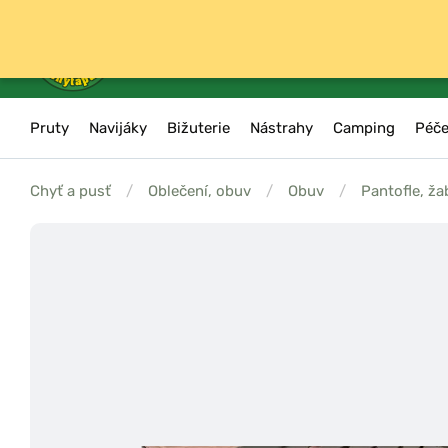
Pruty
Navijáky
Bižuterie
Nástrahy
Camping
Péče
Chyť a pusť
/
Oblečení, obuv
/
Obuv
/
Pantofle, ža