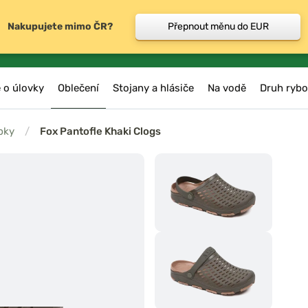
Nakupujete mimo ČR?
Přepnout měnu do EUR
 o úlovky
Oblečení
Stojany a hlásiče
Na vodě
Druh rybo
bky
/
Fox Pantofle Khaki Clogs