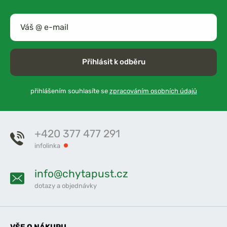
Přihlásit k odběru
přihlášením souhlasíte se
zpracováním osobních údajů
+420 377 477 291
infolinka
info@chytapust.cz
dotazy a objednávky
VŠE O NÁKUPU