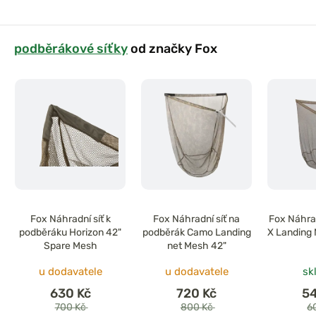
podběrákové síťky
od značky Fox
Fox Náhradní síť k
Fox Náhradní síť na
Fox Náhrad
podběráku Horizon 42"
podběrák Camo Landing
X Landing 
Spare Mesh
net Mesh 42"
u dodavatele
u dodavatele
sk
630 Kč
720 Kč
5
700 Kč
800 Kč
6