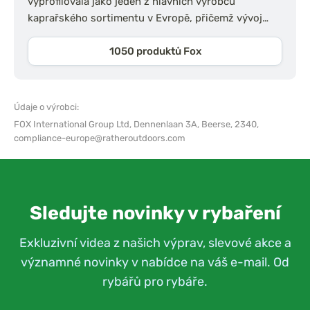
vyprofilovala jako jeden z hlavních výrobců
kaprařského sortimentu v Evropě, přičemž vývoj…
1050 produktů Fox
Údaje o výrobci:
FOX International Group Ltd,
Dennenlaan 3A, Beerse, 2340,
compliance-europe@ratheroutdoors.com
Sledujte novinky v rybaření
Exkluzivní videa z našich výprav, slevové akce a
významné novinky v nabídce na váš e-mail. Od
rybářů pro rybáře.