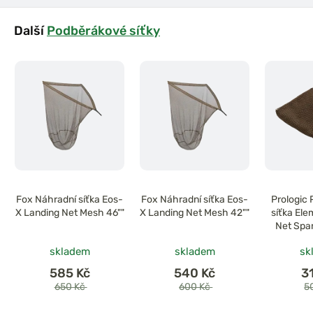
Další
Podběrákové síťky
Fox Náhradní síťka Eos-
Fox Náhradní síťka Eos-
Prologic
X Landing Net Mesh 46""
X Landing Net Mesh 42""
síťka Ele
Net Spa
Oli
skladem
skladem
sk
585 Kč
540 Kč
3
650 Kč
600 Kč
5