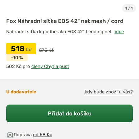
1
/
1
Fox Náhradní síťka EOS 42" net mesh / cord
Náhradní síťka k podběráku EOS 42" Lending net
Více
518
Kč
575 Kč
-10 %
pro
členy Chyť a pusť
U dodavatele
kdy bude zboží u vás?
Přidat do košíku
Doprava
od 58 Kč