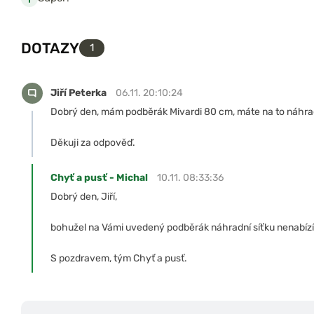
DOTAZY
1
Jiří Peterka
06.11. 20:10:24
Dobrý den, mám podběrák Mivardi 80 cm, máte na to náhrad
Děkuji za odpověď.
Chyť a pusť - Michal
10.11. 08:33:36
Dobrý den, Jiří,
bohužel na Vámi uvedený podběrák náhradní síťku nenabíz
S pozdravem, tým Chyť a pusť.