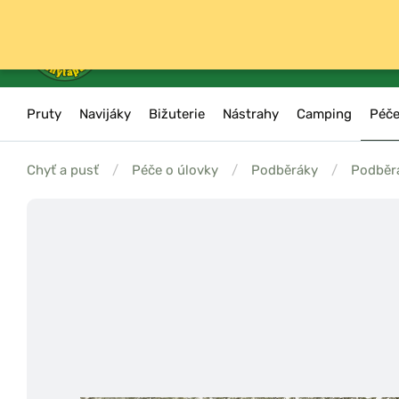
Pruty
Navijáky
Bižuterie
Nástrahy
Camping
Péče
Chyť a pusť
/
Péče o úlovky
/
Podběráky
/
Podběrá