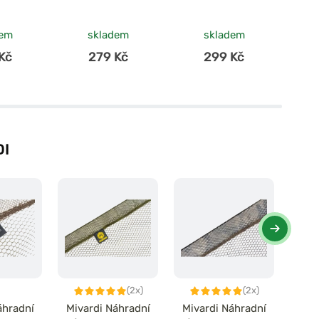
Rubber Net
Rubber Net
60x60cm
70x70cm
dem
skladem
skladem
Kč
279 Kč
299 Kč
DI
(2x)
(2x)
áhradní
Mivardi Náhradní
Mivardi Náhradní
Miva