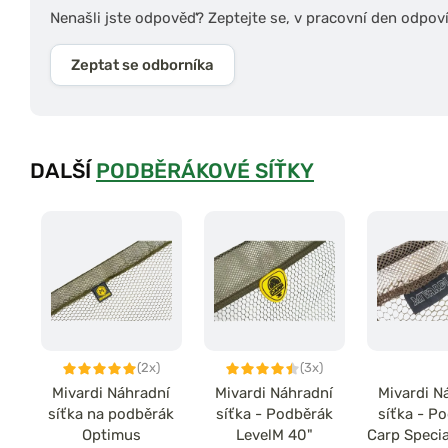
Nenašli jste odpověď? Zeptejte se, v pracovní den odpov
Zeptat se odborníka
DALŠÍ
PODBĚRÁKOVÉ SÍŤKY
(2x)
(3x)
Mivardi Náhradní
Mivardi Náhradní
Mivardi N
síťka na podběrák
síťka - Podběrák
síťka - P
Optimus
LevelM 40"
Carp Specia