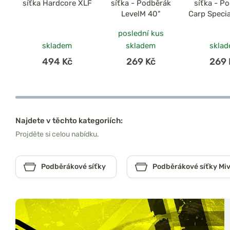
síťka Hardcore XLF
síťka - Podběrák
síťka - P
LevelM 40"
Carp Specia
poslední kus
skladem
skladem
skla
494 Kč
269 Kč
269 
Najdete v těchto kategoriích:
Projděte si celou nabídku.
Podběrákové síťky
Podběrákové síťky Miv