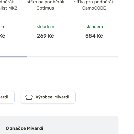
odběrák
síťka na podběrák
síťka pro podběrák
síť
list MK2
Optimus
CamoCODE
L
dem
skladem
skladem
Kč
269 Kč
584 Kč
ardi
Výrobce: Mivardi
O značce Mivardi