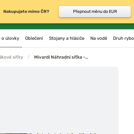
Nakupujete mimo ČR?
Přepnout měnu do EUR
 o úlovky
Oblečení
Stojany a hlásiče
Na vodě
Druh rybo
kové síťky
/
Mivardi Náhradní síťka -…