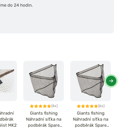
íme do 24 hodin.
(4x)
(6x)
áhradní
Giants fishing
Giants fishing
Miva
odběrák
Náhradní síťka na
Náhradní síťka na
síťka
list MK2
podběrák Spare
podběrák Spare
C