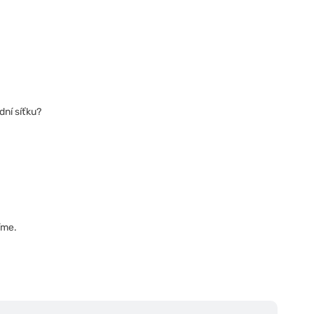
ní síťku?
íme.