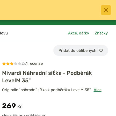
0
menu
Oblíbené
přihlásit
košík
lovu
Akce, dárky
Značky
Přidat do oblíbených
2x
1 recenze
Mivardi Náhradní síťka - Podběrák
LevelM 35"
Originální náhradní síťka k podběráku LevelM 35".
Více
269
Kč
sleva 3% pro přihlášené