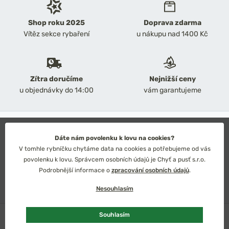
Shop roku 2025
Doprava zdarma
Vítěz sekce rybaření
u nákupu nad 1400 Kč
Zítra doručíme
Nejnižší ceny
u objednávky do 14:00
vám garantujeme
2026 Chyť a pusť
Obchodní podmínky
Dáte nám povolenku k lovu na cookies?
Ochrana osobních údajů
V tomhle rybníčku chytáme data na cookies a potřebujeme od vás
Technické řešení: Simplia s.r.o.
povolenku k lovu. Správcem osobních údajů je Chyť a pusť s.r.o.
Strategický design: Petr Široký
Podrobnější informace o
zpracování osobních údajů
.
Nesouhlasím
Skladem
2 ks
Souhlasím
Česko
Slovensko
Kč
Euro
Přidat do košíku
756 Kč
889 Kč