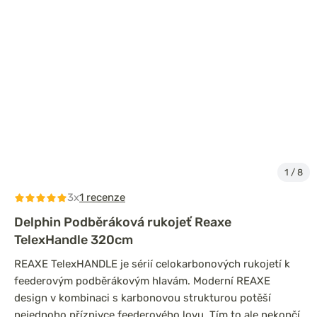
1
/
8
3x
1 recenze
Delphin Podběráková rukojeť Reaxe
TelexHandle 320cm
REAXE TelexHANDLE je sérií celokarbonových rukojetí k
feederovým podběrákovým hlavám. Moderní REAXE
design v kombinaci s karbonovou strukturou potěší
nejednoho příznivce feederového lovu. Tím to ale nekončí.