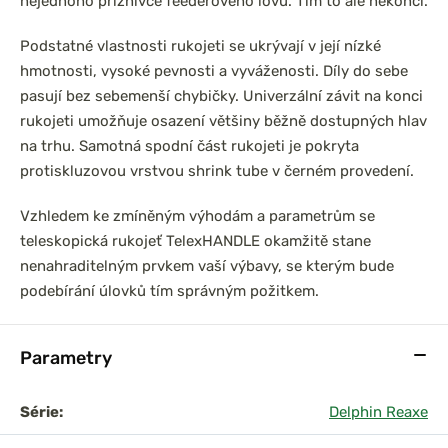
nejednoho příznivce feederového lovu. Tím to ale nekončí.
Podstatné vlastnosti rukojeti se ukrývají v její nízké
hmotnosti, vysoké pevnosti a vyváženosti. Díly do sebe
pasují bez sebemenší chybičky. Univerzální závit na konci
rukojeti umožňuje osazení většiny běžně dostupných hlav
na trhu. Samotná spodní část rukojeti je pokryta
protiskluzovou vrstvou shrink tube v černém provedení.
Vzhledem ke zmíněným výhodám a parametrům se
teleskopická rukojeť TelexHANDLE okamžitě stane
nenahraditelným prvkem vaší výbavy, se kterým bude
podebírání úlovků tím správným požitkem.
Parametry
Série:
Delphin Reaxe