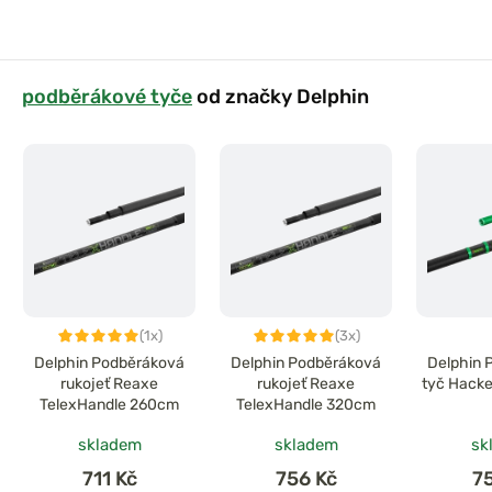
podběrákové tyče
od značky Delphin
(1x)
(3x)
Delphin Podběráková
Delphin Podběráková
Delphin 
rukojeť Reaxe
rukojeť Reaxe
tyč Hack
TelexHandle 260cm
TelexHandle 320cm
skladem
skladem
sk
711 Kč
756 Kč
7