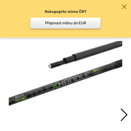
Nakupujete mimo ČR?
0
Přepnout měnu do EUR
Podběrákové tyče