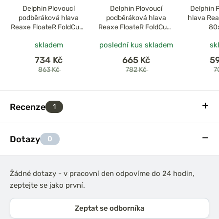
Delphin Plovoucí
Delphin Plovoucí
Delphin 
podběráková hlava
podběráková hlava
hlava Re
Reaxe FloateR FoldCube
Reaxe FloateR FoldCube
80
80x70cm
70x60cm
skladem
poslední kus skladem
sk
734 Kč
665 Kč
5
863 Kč
782 Kč
7
Recenze
1
Dotazy
0
Žádné dotazy - v pracovní den odpovíme do 24 hodin,
zeptejte se jako první.
Zeptat se odborníka