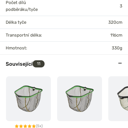
Počet dílů
3
podběráku/tyče
Délka tyče
320cm
Transportní délka:
116cm
Hmotnost:
330g
Související
11
(5x)