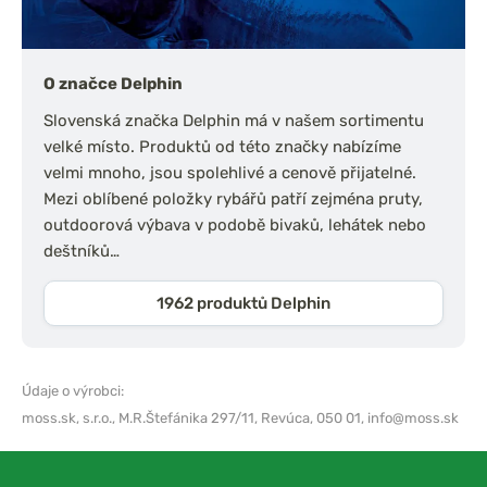
O značce Delphin
Slovenská značka Delphin má v našem sortimentu
velké místo. Produktů od této značky nabízíme
velmi mnoho, jsou spolehlivé a cenově přijatelné.
Mezi oblíbené položky rybářů patří zejména pruty,
outdoorová výbava v podobě bivaků, lehátek nebo
deštníků…
1962 produktů Delphin
Údaje o výrobci:
moss.sk, s.r.o.,
M.R.Štefánika 297/11, Revúca, 050 01,
info@moss.sk