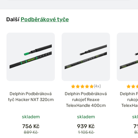
Další
Podběrákové tyče
(4x)
Delphin Podběráková
Delphin Podběráková
Delphin 
tyč Hacker NXT 320cm
rukojeť Reaxe
rukoj
TelexHandle 400cm
TelexHa
skladem
skladem
sk
756 Kč
939 Kč
7
889 Kč
1 105 Kč
8