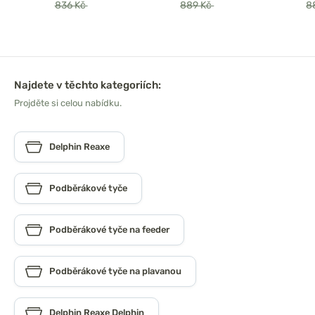
836 Kč
889 Kč
8
Najdete v těchto kategoriích:
Projděte si celou nabídku.
Delphin Reaxe
Podběrákové tyče
Podběrákové tyče na feeder
Podběrákové tyče na plavanou
Delphin Reaxe Delphin