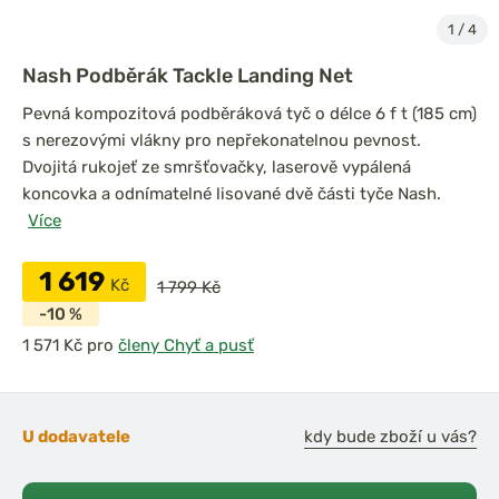
1
/
4
Nash Podběrák Tackle Landing Net
Pevná kompozitová podběráková tyč o délce 6 f t (185 cm)
s nerezovými vlákny pro nepřekonatelnou pevnost.
Dvojitá rukojeť ze smršťovačky, laserově vypálená
koncovka a
odnímatelné lisované dvě části tyče Nash.
Více
1 619
Kč
1 799 Kč
-10 %
pro
členy Chyť a pusť
U dodavatele
kdy bude zboží u vás?