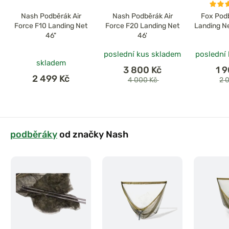
Nash Podběrák Air
Nash Podběrák Air
Fox Pod
Force F10 Landing Net
Force F20 Landing Net
Landing Net
46"
46'
poslední kus skladem
poslední
skladem
3 800 Kč
1 
2 499 Kč
4 000 Kč
2 
podběráky
od značky Nash