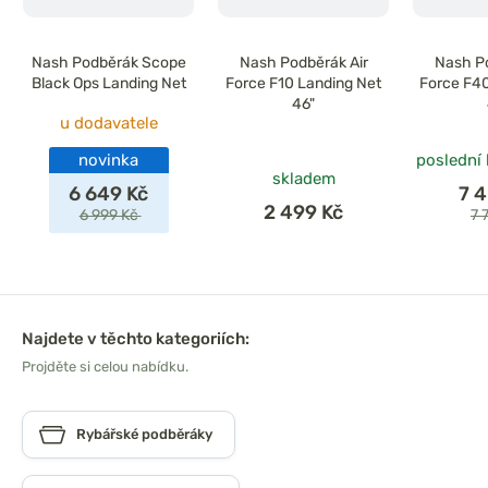
Nash Podběrák Scope
Nash Podběrák Air
Nash Po
Black Ops Landing Net
Force F10 Landing Net
Force F40
46"
u dodavatele
novinka
poslední
skladem
6 649 Kč
7 
2 499 Kč
6 999 Kč
7 
Najdete v těchto kategoriích:
Projděte si celou nabídku.
Rybářské podběráky