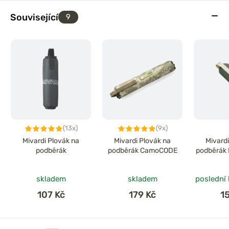
Související
9
(13x)
(9x)
Mivardi Plovák na
Mivardi Plovák na
Mivard
podběrák
podběrák CamoCODE
podběrák
skladem
skladem
poslední
107 Kč
179 Kč
1