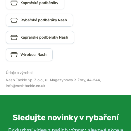
Kaprařské podběráky
Rybářské podběráky Nash
Kaprařské podběráky Nash
Výrobce: Nash
Údaje o výrobci:
Nash Tackle Sp. Z o.o.,
ul. Magazynowa 9, Żory, 44-244,
info@nashtackle.co.uk
Sledujte novinky v rybaření
Exkluzivní videa z našich výprav, slevové akce a