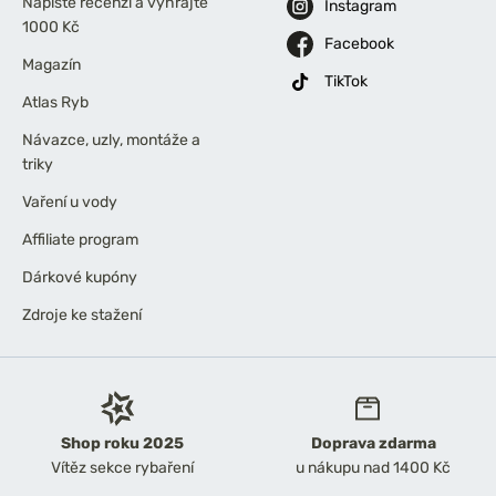
Napište recenzi a vyhrajte
Instagram
1000 Kč
Facebook
Magazín
TikTok
Atlas Ryb
Návazce, uzly, montáže a
triky
Vaření u vody
Affiliate program
Dárkové kupóny
Zdroje ke stažení
Shop roku 2025
Doprava zdarma
Vítěz sekce rybaření
u nákupu nad 1400 Kč