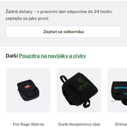
Žádné dotazy - v pracovní den odpovíme do 24 hodin,
zeptejte se jako první.
Zeptat se odborníka
Další
Pouzdra na navijáky a cívky
Fox Rage Obal na
Gunki Neoprenový obal
Shiman