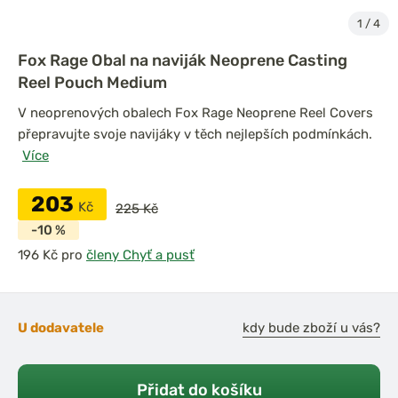
1
/
4
Fox Rage Obal na naviják Neoprene Casting
Reel Pouch Medium
V neoprenových obalech Fox Rage Neoprene Reel Covers
přepravujte svoje navijáky v těch nejlepších podmínkách.
Více
203
Kč
225 Kč
-10 %
pro
členy Chyť a pusť
U dodavatele
kdy bude zboží u vás?
Přidat do košíku