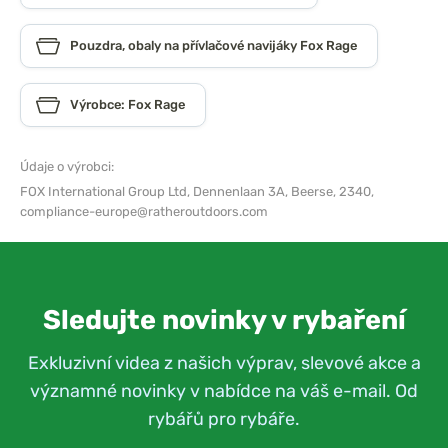
Pouzdra, obaly na přívlačové navijáky Fox Rage
Výrobce: Fox Rage
Údaje o výrobci:
FOX International Group Ltd,
Dennenlaan 3A, Beerse, 2340,
compliance-europe@ratheroutdoors.com
Sledujte novinky v rybaření
Exkluzivní videa z našich výprav, slevové akce a
významné novinky v nabídce na váš e-mail. Od
rybářů pro rybáře.