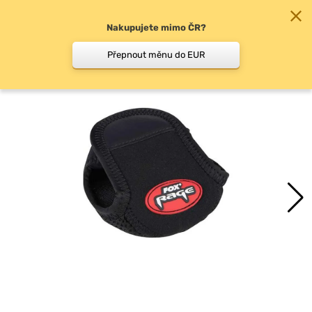
Nakupujete mimo ČR?
0
Přepnout měnu do EUR
Pouzdra na navijáky a…