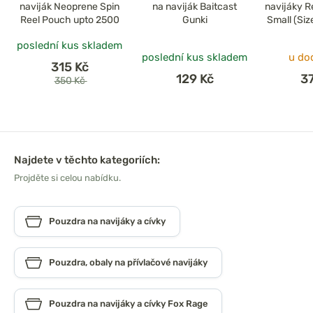
naviják Neoprene Spin
na naviják Baitcast
navijáky R
Reel Pouch upto 2500
Gunki
Small (Si
poslední kus skladem
poslední kus skladem
u do
315 Kč
129 Kč
3
350 Kč
Najdete v těchto kategoriích:
Projděte si celou nabídku.
Pouzdra na navijáky a cívky
Pouzdra, obaly na přívlačové navijáky
Pouzdra na navijáky a cívky Fox Rage