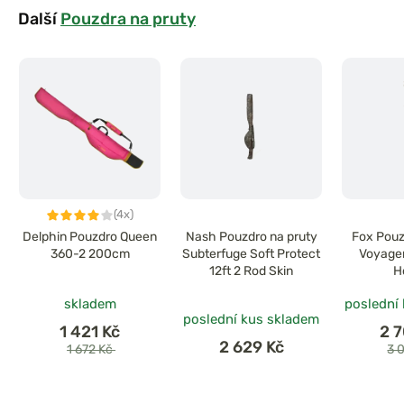
Další
Pouzdra na pruty
(4x)
Delphin Pouzdro Queen
Nash Pouzdro na pruty
Fox Pouz
360-2 200cm
Subterfuge Soft Protect
Voyager
12ft 2 Rod Skin
H
skladem
poslední
poslední kus skladem
1 421 Kč
2 
2 629 Kč
1 672 Kč
3 