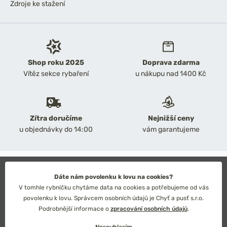
Zdroje ke stažení
Shop roku 2025
Doprava zdarma
Vítěz sekce rybaření
u nákupu nad 1400 Kč
Zítra doručíme
Nejnižší ceny
u objednávky do 14:00
vám garantujeme
2026 Chyť a pusť
Obchodní podmínky
Dáte nám povolenku k lovu na cookies?
Ochrana osobních údajů
V tomhle rybníčku chytáme data na cookies a potřebujeme od vás
Technické řešení: Simplia s.r.o.
povolenku k lovu. Správcem osobních údajů je Chyť a pusť s.r.o.
Strategický design: Petr Široký
Podrobnější informace o
zpracování osobních údajů
.