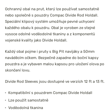
Ochranný obal na prut, který lze používat samostatně
nebo společně s pouzdry Compac Divide Rod Holdall.
Speciální klipový systém umožňuje pevné uchycení
každého obalu k pouzdru. Obal je vyroben ze stejné
prařský set
DAM Prut Iconic Carp
0 3,6m 3lb
3.60m 3.50lb Akce 1+1
vysoce odolné voděodolné tkaniny a z komponentů
íl
2díl
vojenské kvality jako Divide Holdall.
Každý obal pojme i pruty s Big Pit navijáky a 50mm
naváděcím očkem. Bezpečně zapadne do boční kapsy
pouzdra a je vybaven malou kapsou pro uložení olova po
skončení lovu.
Divide Rod Sleeves jsou dostupné ve verzích 12 ft a 13 ft.
Kompatibilní s pouzdrem Compac Divide Holdall
Lze použít samostatně
Voděodolná tkanina