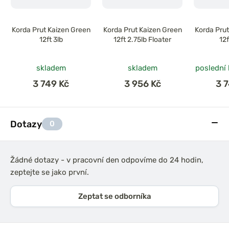
Korda Prut Kaizen Green
Korda Prut Kaizen Green
Korda Prut
12ft 3lb
12ft 2.75lb Floater
12f
skladem
skladem
poslední
3 749 Kč
3 956 Kč
3 
Dotazy
0
Žádné dotazy - v pracovní den odpovíme do 24 hodin,
zeptejte se jako první.
Zeptat se odborníka