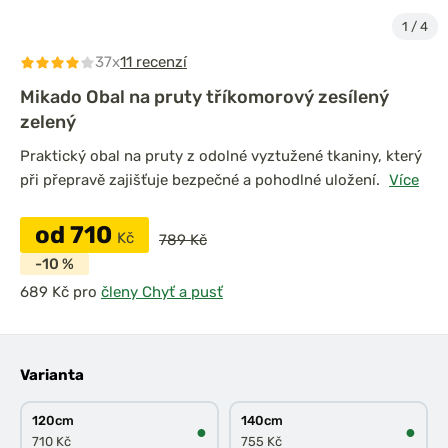
1
/
4
37x
11 recenzí
Mikado Obal na pruty tříkomorový zesílený
zelený
Praktický obal na pruty z odolné vyztužené tkaniny, který
při přepravě zajišťuje bezpečné a pohodlné uložení.
Více
od 710
Kč
789 Kč
-10 %
pro
členy Chyť a pusť
Varianta
120cm
140cm
●
●
710 Kč
755 Kč