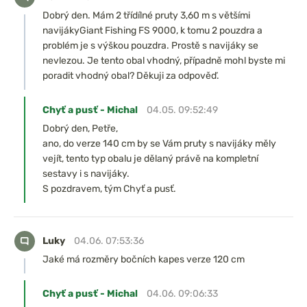
Dobrý den. Mám 2 třídílné pruty 3,60 m s většími
navijákyGiant Fishing FS 9000, k tomu 2 pouzdra a
problém je s výškou pouzdra. Prostě s navijáky se
nevlezou. Je tento obal vhodný, případně mohl byste mi
poradit vhodný obal? Děkuji za odpověď.
Chyť a pusť - Michal
04.05. 09:52:49
Dobrý den, Petře,
ano, do verze 140 cm by se Vám pruty s navijáky měly
vejít, tento typ obalu je dělaný právě na kompletní
sestavy i s navijáky.
S pozdravem, tým Chyť a pusť.
Luky
04.06. 07:53:36
Jaké má rozměry bočních kapes verze 120 cm
Chyť a pusť - Michal
04.06. 09:06:33