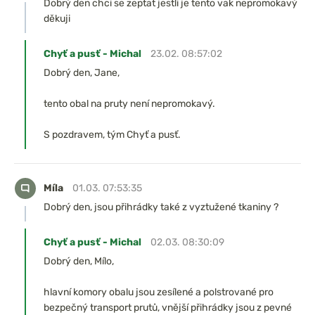
Dobrý den chci se zeptat jestli je tento vak nepromokavý
děkuji
Chyť a pusť - Michal
23.02. 08:57:02
Dobrý den, Jane,
tento obal na pruty není nepromokavý.
S pozdravem, tým Chyť a pusť.
Míla
01.03. 07:53:35
Dobrý den, jsou přihrádky také z vyztužené tkaniny ?
Chyť a pusť - Michal
02.03. 08:30:09
Dobrý den, Mílo,
hlavní komory obalu jsou zesílené a polstrované pro
bezpečný transport prutů, vnější přihrádky jsou z pevné