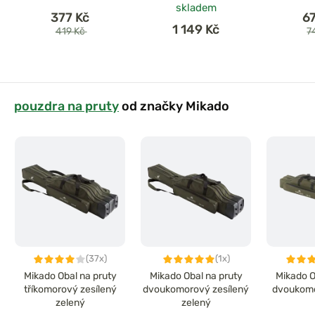
skladem
377 Kč
6
1 149 Kč
419 Kč
7
pouzdra na pruty
od značky Mikado
(37x)
(1x)
Mikado Obal na pruty
Mikado Obal na pruty
Mikado O
tříkomorový zesílený
dvoukomorový zesílený
dvoukomo
zelený
zelený