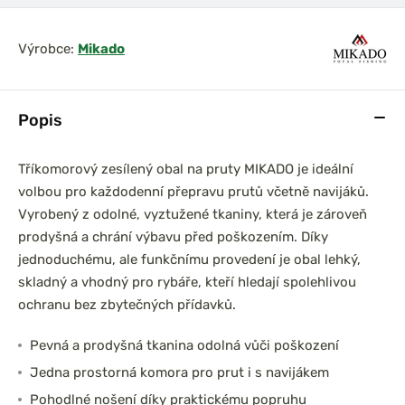
Výrobce:
Mikado
prařský set
DAM Prut Iconic Carp
Popis
0 3,6m 3lb
3.60m 3.50lb Akce 1+1
íl
2díl
Tříkomorový zesílený obal na pruty MIKADO je ideální
volbou pro každodenní přepravu prutů včetně navijáků.
Vyrobený z odolné, vyztužené tkaniny, která je zároveň
prodyšná a chrání výbavu před poškozením. Díky
jednoduchému, ale funkčnímu provedení je obal lehký,
skladný a vhodný pro rybáře, kteří hledají spolehlivou
ochranu bez zbytečných přídavků.
Pevná a prodyšná tkanina odolná vůči poškození
Jedna prostorná komora pro prut i s navijákem
Pohodlné nošení díky praktickému popruhu