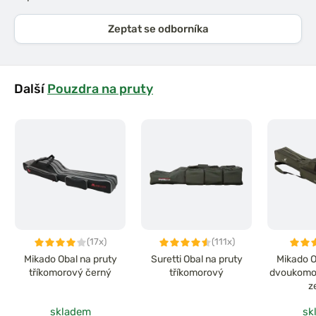
Zeptat se odborníka
Další
Pouzdra na pruty
(17x)
(111x)
Mikado Obal na pruty
Suretti Obal na pruty
Mikado O
tříkomorový černý
tříkomorový
dvoukomor
z
skladem
sk