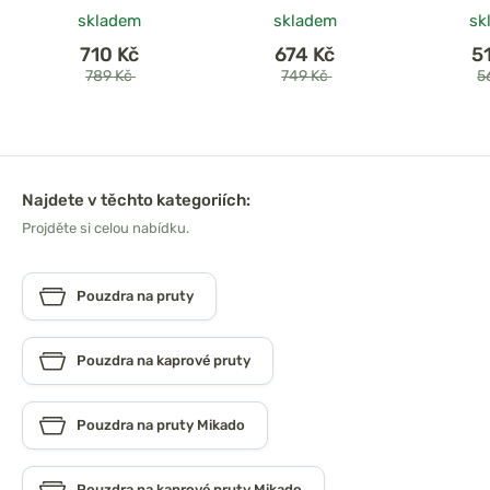
skladem
skladem
sk
710 Kč
674 Kč
5
789 Kč
749 Kč
5
Najdete v těchto kategoriích:
Projděte si celou nabídku.
Pouzdra na pruty
Pouzdra na kaprové pruty
Pouzdra na pruty Mikado
Pouzdra na kaprové pruty Mikado