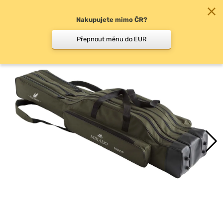
Nakupujete mimo ČR?
0
Přepnout měnu do EUR
Pouzdra na pruty