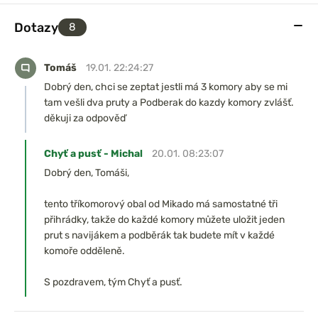
Dotazy
8
Tomáš
19.01. 22:24:27
Dobrý den, chci se zeptat jestli má 3 komory aby se mi
tam vešli dva pruty a Podberak do kazdy komory zvlášť.
děkuji za odpověď
Chyť a pusť - Michal
20.01. 08:23:07
Dobrý den, Tomáši,
tento tříkomorový obal od Mikado má samostatné tři
přihrádky, takže do každé komory můžete uložit jeden
prut s navijákem a podběrák tak budete mít v každé
komoře odděleně.
S pozdravem, tým Chyť a pusť.