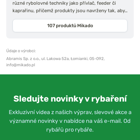
různé rybolovné techniky jako přívlač, feeder či
kaprařinu, přičemž produkty jsou navrženy tak, aby…
107 produktů Mikado
Údaje o výrobci:
Abramis Sp. z o.o.,
ul. Lakowa 52a, Łomianki, 05-092,
info@mikado.pl
Sledujte novinky v rybaření
Exkluzivní videa z našich výprav, slevové akce a
významné novinky v nabídce na váš e-mail. Od
rybářů pro rybáře.