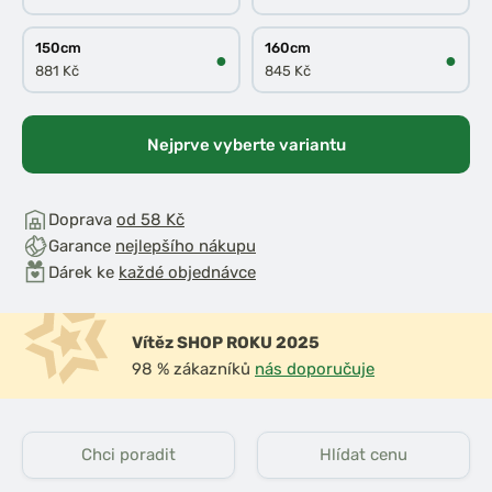
150cm
160cm
●
●
881 Kč
845 Kč
Nejprve vyberte variantu
Doprava
od 58 Kč
Garance
nejlepšího nákupu
Dárek ke
každé objednávce
Vítěz SHOP ROKU 2025
98 % zákazníků
nás doporučuje
Chci poradit
Hlídat cenu