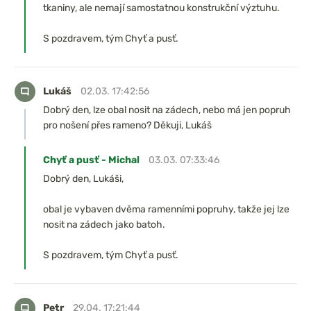
tkaniny, ale nemají samostatnou konstrukční výztuhu.
S pozdravem, tým Chyť a pusť.
Lukáš
02.03. 17:42:56
Dobrý den, lze obal nosit na zádech, nebo má jen popruh
pro nošení přes rameno? Děkuji, Lukáš
Chyť a pusť - Michal
03.03. 07:33:46
Dobrý den, Lukáši,
obal je vybaven dvěma ramenními popruhy, takže jej lze
nosit na zádech jako batoh.
S pozdravem, tým Chyť a pusť.
Petr
29.04. 17:21:44