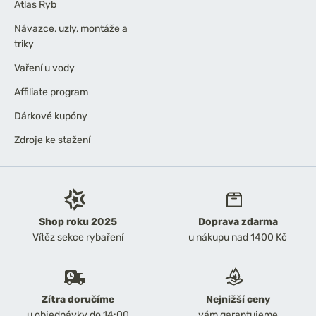
Atlas Ryb
Návazce, uzly, montáže a
triky
Vaření u vody
Affiliate program
Dárkové kupóny
Zdroje ke stažení
Shop roku 2025
Doprava zdarma
Vítěz sekce rybaření
u nákupu nad 1400 Kč
Zítra doručíme
Nejnižší ceny
u objednávky do 14:00
vám garantujeme