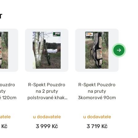
T
Pouzdro
R-Spekt Pouzdro
R-Spekt Pouzdro
R-S
uty
na 2 pruty
na pruty
é 120cm
polstrované khaki
3komorové 90cm
2kom
Double 11´
atele
u dodavatele
u dodavatele
u 
 Kč
3 999 Kč
3 719 Kč