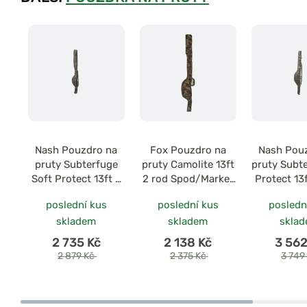
Nash Pouzdro na
Fox Pouzdro na
Nash Pou
pruty Subterfuge
pruty Camolite 13ft
pruty Subt
Soft Protect 13ft 2
2 rod Spod/Marker
Protect 13
Rod Skin
Rod Jackets
Ski
poslední kus
poslední kus
posledn
skladem
skladem
skla
2 735 Kč
2 138 Kč
3 562
2 879 Kč
2 375 Kč
3 749