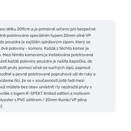
nou délku 209cm a je primárně určeno pro bezpečné
pletně polstrováno speciálním typem 20mm silné VP
do pouzdra je zajištěn spirálovým zipem, který se
 dvě poloviny - komory. Každá z těchto komor je
. Mezi těmito komorami je instalována polstrovaná
ásti každé poloviny pouzdra je našita kapsička, do
ajistit pruty pomocí oček ze suchých zipů, zapnout
ohodlné a pevné polstrované popruhové uši do ruky a
žeme říci, že se v současnosti jistě řadí mezi
ož můžete bez obav umístnit i ty nejdražší pruty s
xtilie s logem R-SPEKT limited edition a motivem
olyester s PVC zátěrem / 20mm tlumící VP pěna
y)