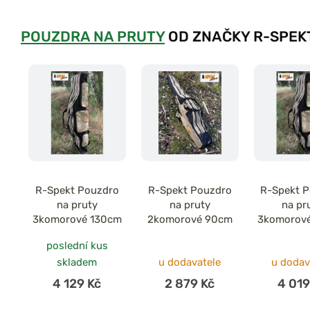
POUZDRA NA PRUTY
OD ZNAČKY R-SPEK
R-Spekt Pouzdro
R-Spekt Pouzdro
R-Spekt 
na pruty
na pruty
na pr
3komorové 130cm
2komorové 90cm
3komorov
poslední kus
skladem
u dodavatele
u dodav
4 129 Kč
2 879 Kč
4 019