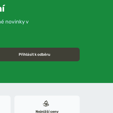
í
né novinky v
Přihlásit k odběru
Nejnižší ceny