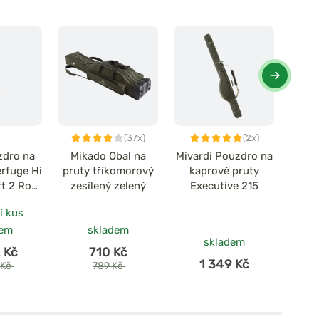
(37x)
(2x)
zdro na
Mikado Obal na
Mivardi Pouzdro na
Del
erfuge Hi
pruty tříkomorový
kaprové pruty
Rea
ft 2 Rod
zesílený zelený
Executive 215
n
í kus
dem
skladem
skladem
 Kč
710 Kč
1 349 Kč
 Kč
789 Kč