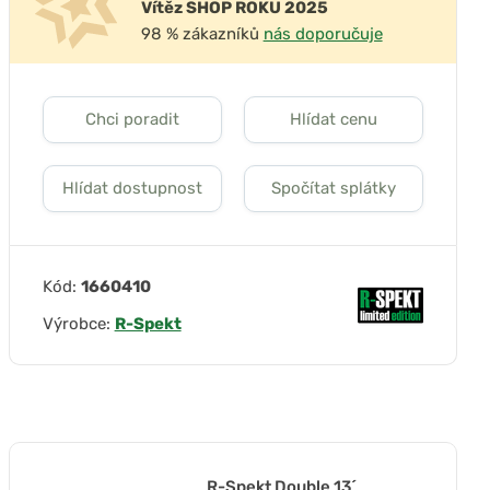
Vítěz SHOP ROKU 2025
98 % zákazníků
nás doporučuje
Chci poradit
Hlídat cenu
Hlídat dostupnost
Spočítat splátky
Kód:
1660410
Výrobce:
R-Spekt
R-Spekt Double 13´