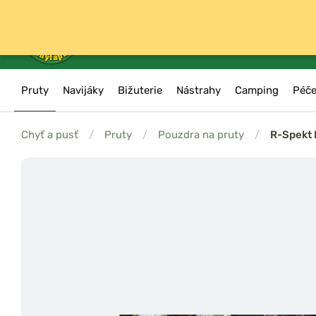
Pruty
Navijáky
Bižuterie
Nástrahy
Camping
Péče
Chyť a pusť
/
Pruty
/
Pouzdra na pruty
/
R-Spekt 