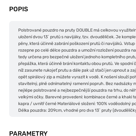
POPIS
Polstrované pouzdro na pruty DOUBLE má celkovou využitel
uložení dvou 13´ prutů s navijáky, tzv. dvouděliček. Je kom
pěny, která účinně zabrání poškození prutů či navijáků.
Vstup 
rozepne po celé délce pouzdra a umožní rozložení pouzdra na
tedy určena pro bezpečné uložení jednoho kompletního prutu
přepážka, která účinně brání kontaktu obou prutů. Ve spodní č
níž zasunete rukojeť prutu a dále pak už stačí jen upnout a z
opět spirálový zip a můžete vyrazit k vodě.
K nošení slouží p
stavitelný, plně odnímatelný ramenní popruh. Bez nadsázky mů
nejlépe polstrované a nejbezpečnější pouzdra na trhu, do něh
velkými očky.
Barevné provedení: kombinace černé a khaki te
kapra / uvnitř černé
Materiálové složení: 100% voděodolný p
Délka pouzdra: 209cm, vhodné pro dva 13´ pruty (dvouděličk
PARAMETRY