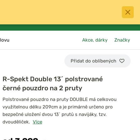
0
menu
Oblíbené
přihlásit
košík
lovu
Akce, dárky
Značky
Přidat do oblíbených
R-Spekt Double 13´ polstrované
černé pouzdro na 2 pruty
Polstrované pouzdro na pruty DOUBLE má celkovou
využitelnou délku 209cm a je primárně určeno pro
bezpečné uložení dvou 13´ prutů s navijáky, tzv.
dvouděliček.
Více