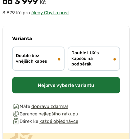
od 3 999
Kč
pro
členy Chyť a pusť
Varianta
Double LUX s
Double bez
●
●
kapsou na
vnějších kapes
podběrák
Nejprve vyberte variantu
Máte
dopravu zdarma!
Garance
nejlepšího nákupu
Dárek ke
každé objednávce