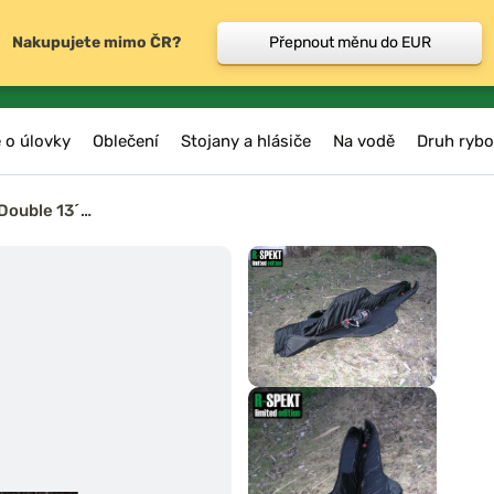
Nakupujete mimo ČR?
Přepnout měnu do EUR
 o úlovky
Oblečení
Stojany a hlásiče
Na vodě
Druh rybo
Double 13´…