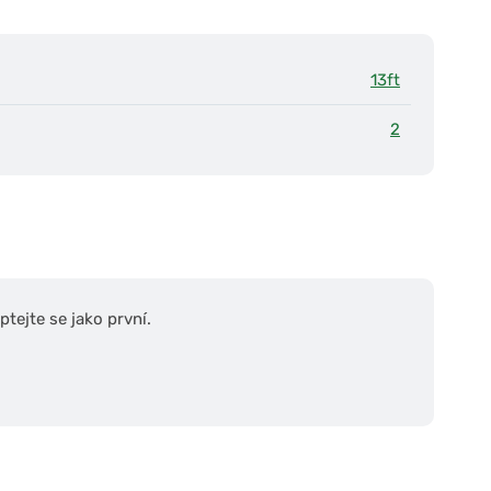
13ft
2
tejte se jako první.