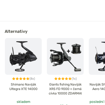
Alternativy
(8x)
(1x)
Shimano Naviják
Giants fishing Naviják
Naviják S
Ultegra XTE 14000
XRS FD 9000 + černá
Aero 14
cívka 10000 ZDARMA!
skladem
poslední