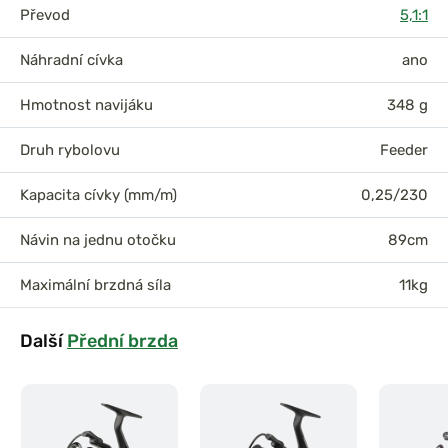
Převod
5,1:1
Náhradní cívka
ano
Hmotnost navijáku
348 g
Druh rybolovu
Feeder
Kapacita cívky (mm/m)
0,25/230
Návin na jednu otočku
89cm
Maximální brzdná síla
11kg
Další
Přední brzda