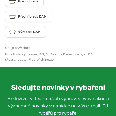
Přední brzda
Přední brzda DAM
Výrobce: DAM
Údaje o výrobci:
Pure Fishing Europe SAS,
65 Avenue Kleber, Paris, 75116,
stuart.houston@purefishing.com
Sledujte novinky v rybaření
Exkluzivní videa z našich výprav, slevové akce a
významné novinky v nabídce na váš e-mail. Od
rybářů pro rybáře.