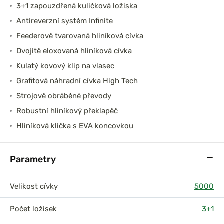
3+1 zapouzdřená kuličková ložiska
Antireverzní systém Infinite
Feederově tvarovaná hliníková cívka
Dvojitě eloxovaná hliníková cívka
Kulatý kovový klip na vlasec
Grafitová náhradní cívka High Tech
Strojově obráběné převody
Robustní hliníkový překlapěč
Hliníková klička s EVA koncovkou
Parametry
Velikost cívky
5000
Počet ložisek
3+1