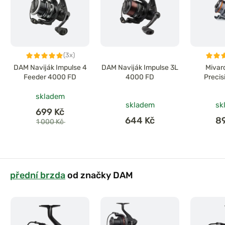
(3x)
DAM Naviják Impulse 4
DAM Naviják Impulse 3L
Mivar
Feeder 4000 FD
4000 FD
Precis
skladem
skladem
sk
699 Kč
644 Kč
8
1 000 Kč
přední brzda
od značky DAM