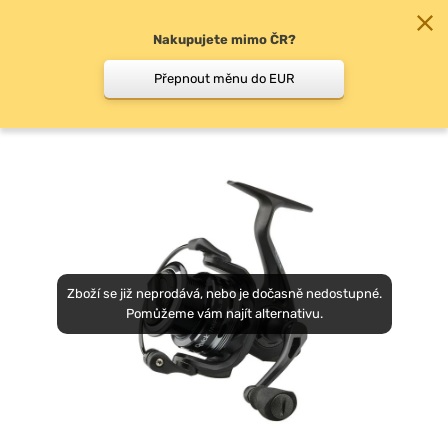
Nakupujete mimo ČR?
0
Přepnout měnu do EUR
Přední brzda
Zboží se již neprodává, nebo je dočasně nedostupné.
Pomůžeme vám najít alternativu.