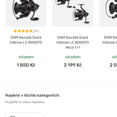
(3x)
DAM Naviják Quick
DAM Naviják Quick
DAM Nav
Intenze LC 8000FD
Intenze LC 8000FD
Intenze
Akce 1+1
skladem
skladem
sk
1 850 Kč
3 199 Kč
2 
Najdete v těchto kategoriích:
Projděte si celou nabídku.