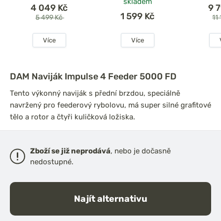
skladem
4 049 Kč
9 
1 599 Kč
5 499 Kč
11
Více
Více
DAM Naviják Impulse 4 Feeder 5000 FD
iják Ultegra
Shimano Naviják Big
Tento výkonný naviják s přední brzdou, speciálně
14000
Baitrunner LC 14000
navržený pro feederový rybolovu, má super silné grafitové
XTB
tělo a rotor a čtyři kuličková ložiska.
Zboží se již neprodává
, nebo je dočasně
nedostupné.
Najít alternativu