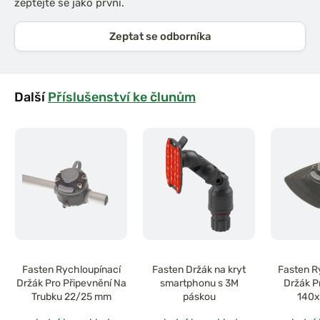
zeptejte se jako první.
Zeptat se odborníka
Další
Příslušenství ke člunům
Fasten Rychloupínací
Fasten Držák na kryt
Fasten R
Držák Pro Připevnění Na
smartphonu s 3M
Držák P
Trubku 22/25 mm
páskou
140