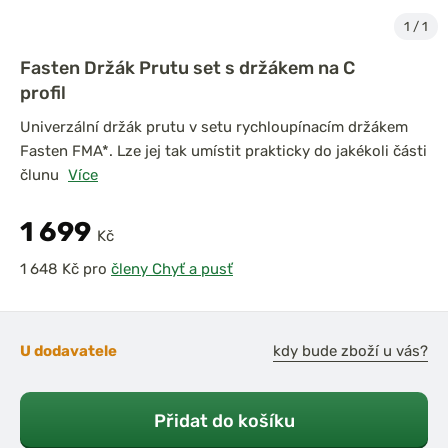
1
/
1
Fasten Držák Prutu set s držákem na C
profil
Univerzální držák prutu v setu rychloupínacím držákem
Fasten FMA*. Lze jej tak umístit prakticky do jakékoli části
člunu
Více
1 699
Kč
pro
členy Chyť a pusť
U dodavatele
kdy bude zboží u vás?
Přidat do košíku