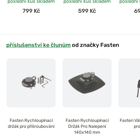
poslední kus skladem
poslední kus skladem
poslední
799 Kč
599 Kč
6
příslušenství ke člunům
od značky Fasten
Fasten Rychloupínací
Fasten Rychloupínací
Fasten Vá
držák pro přišroubování
Držák Pro Nalepení
pro
140x140 mm