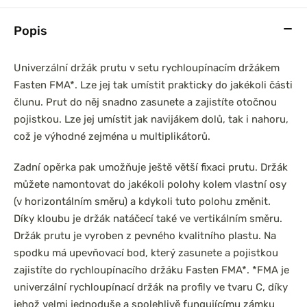
Popis
Univerzální držák prutu v setu rychloupínacím držákem
Fasten FMA*. Lze jej tak umístit prakticky do jakékoli části
člunu. Prut do něj snadno zasunete a zajistíte otočnou
pojistkou. Lze jej umístit jak navijákem dolů, tak i nahoru,
což je výhodné zejména u multiplikátorů.
Zadní opěrka pak umožňuje ještě větší fixaci prutu. Držák
můžete namontovat do jakékoli polohy kolem vlastní osy
(v horizontálním směru) a kdykoli tuto polohu změnit.
Díky kloubu je držák natáčecí také ve vertikálním směru.
Držák prutu je vyroben z pevného kvalitního plastu. Na
spodku má upevňovací bod, který zasunete a pojistkou
zajistíte do rychloupínacího držáku Fasten FMA*. *FMA je
univerzální rychloupínací držák na profily ve tvaru C, díky
jehož velmi jednoduše a spolehlivě fungujícímu zámku