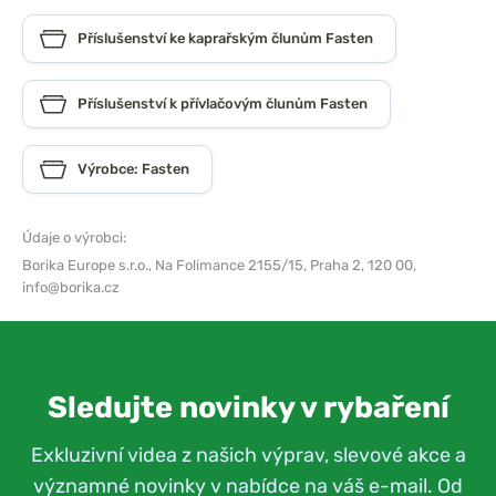
Příslušenství ke kaprařským člunům Fasten
Příslušenství k přívlačovým člunům Fasten
Výrobce: Fasten
Údaje o výrobci:
Borika Europe s.r.o.,
Na Folimance 2155/15, Praha 2, 120 00,
info@borika.cz
Sledujte novinky v rybaření
Exkluzivní videa z našich výprav, slevové akce a
významné novinky v nabídce na váš e-mail. Od