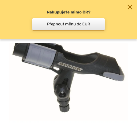
Nakupujete mimo ČR?
0
Přepnout měnu do EUR
Příslušenství ke člunům