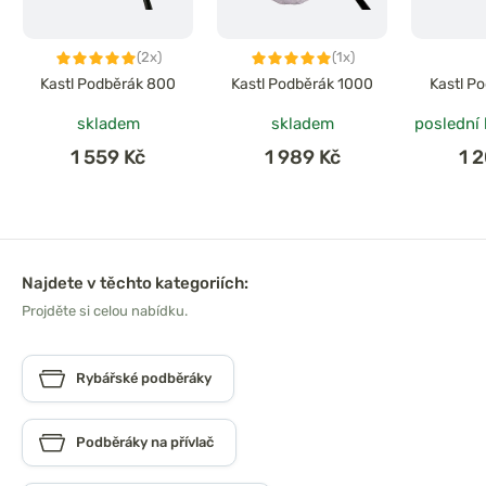
(2x)
(1x)
Kastl Podběrák 800
Kastl Podběrák 1000
Kastl P
skladem
skladem
poslední
1 559 Kč
1 989 Kč
1 
Najdete v těchto kategoriích:
Projděte si celou nabídku.
Rybářské podběráky
Podběráky na přívlač