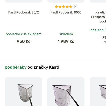
(1x)
Kastl Podběrák 35/2
Kastl Podběrák 1000
Kineti
Prospero 
Loc
poslední
poslední kus skladem
skladem
7
950 Kč
1 989 Kč
7
podběráky
od značky Kastl