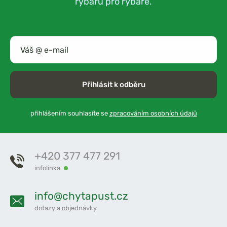
rybářů pro rybáře.
Přihlásit k odběru
přihlášením souhlasíte se
zpracováním osobních údajů
+420 377 477 291
infolinka
info@chytapust.cz
dotazy a objednávky