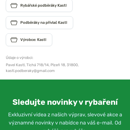
Rybářské podběráky Kastl
Podběráky na přívlač Kastl
Výrobce: Kastl
Údaje o výrobci:
Pavel Kastl,
Tichá 718/14, Plzeň 18, 31800,
kastl.podberaky@gmail.com
Sledujte novinky v rybaření
Exkluzivní videa z našich výprav, slevové akce a
významné novinky v nabídce na váš e-mail. Od