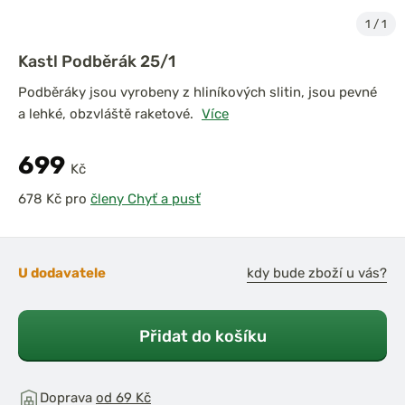
1
/
1
Kastl Podběrák 25/1
Podběráky jsou vyrobeny z hliníkových slitin, jsou pevné
a lehké, obzvláště raketové.
Více
699
Kč
pro
členy Chyť a pusť
U dodavatele
kdy bude zboží u vás?
Přidat do košíku
Doprava
od 69 Kč