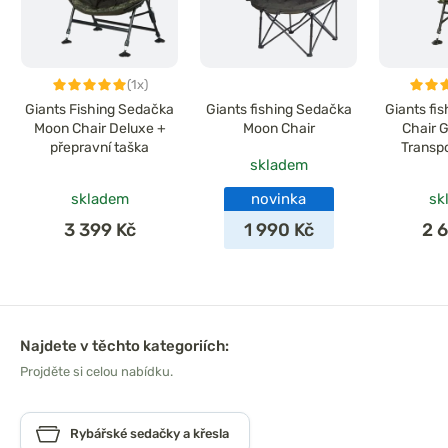
(1x)
Giants Fishing Sedačka
Giants fishing Sedačka
Giants fi
Moon Chair Deluxe +
Moon Chair
Chair 
přepravní taška
Transpo
skladem
skladem
novinka
sk
3 399 Kč
1 990 Kč
2 
Najdete v těchto kategoriích:
Projděte si celou nabídku.
Rybářské sedačky a křesla