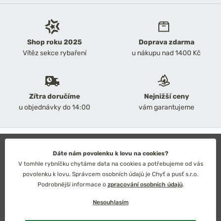
Shop roku 2025
Doprava zdarma
Vítěz sekce rybaření
u nákupu nad 1400 Kč
Zítra doručíme
Nejnižší ceny
u objednávky do 14:00
vám garantujeme
2026 Chyť a pusť
Obchodní podmínky
Dáte nám povolenku k lovu na cookies?
Ochrana osobních údajů
V tomhle rybníčku chytáme data na cookies a potřebujeme od vás
Technické řešení: Simplia s.r.o.
povolenku k lovu. Správcem osobních údajů je Chyť a pusť s.r.o.
Strategický design: Petr Široký
Podrobnější informace o
zpracování osobních údajů
.
Nesouhlasím