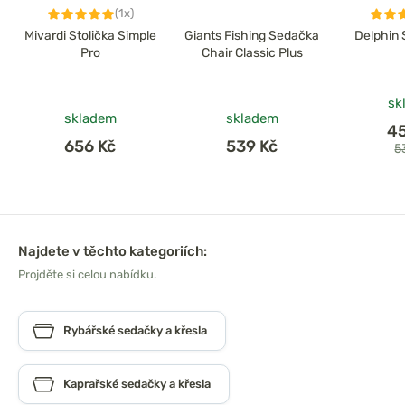
(1x)
Mivardi Stolička Simple
Giants Fishing Sedačka
Delphin 
Pro
Chair Classic Plus
sk
skladem
skladem
4
656 Kč
539 Kč
5
Najdete v těchto kategoriích:
Projděte si celou nabídku.
Rybářské sedačky a křesla
Kaprařské sedačky a křesla