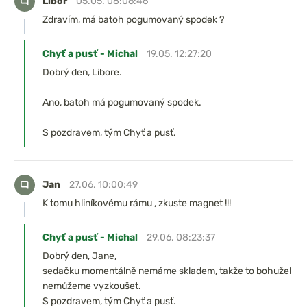
Libor
05.05. 08:06:46
Zdravím, má batoh pogumovaný spodek ?
Chyť a pusť - Michal
19.05. 12:27:20
Dobrý den, Libore.
Ano, batoh má pogumovaný spodek.
S pozdravem, tým Chyť a pusť.
Jan
27.06. 10:00:49
K tomu hliníkovému rámu , zkuste magnet !!!
Chyť a pusť - Michal
29.06. 08:23:37
Dobrý den, Jane,
sedačku momentálně nemáme skladem, takže to bohužel
nemůžeme vyzkoušet.
S pozdravem, tým Chyť a pusť.