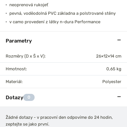
neoprenová rukojeť
pevná, voděodolná PVC základna a polstrované stěny
v camo provedení z látky n-dura Performance
Parametry
Rozměry (D x Š x V):
26×12×14 cm
Hmotnost:
0,65 kg
Materiál:
Polyester
Dotazy
0
Žádné dotazy - v pracovní den odpovíme do 24 hodin,
zeptejte se jako první.