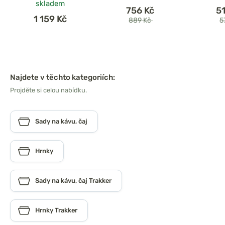
skladem
756 Kč
5
1 159 Kč
889 Kč
5
Najdete v těchto kategoriích:
Projděte si celou nabídku.
Sady na kávu, čaj
Hrnky
Sady na kávu, čaj Trakker
Hrnky Trakker