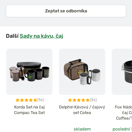
Zeptat se odborníka
Další
Sady na kávu, čaj
(1x)
(3x)
Korda Set na čaj
Delphin Kávový / čajový
Fox Nádo
Compac Tea Set
set Cotea
čaj 
Coffee/
8
skladem
poslední