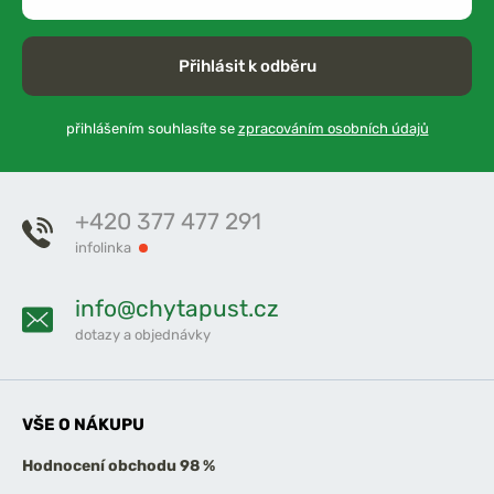
Přihlásit k odběru
přihlášením souhlasíte se
zpracováním osobních údajů
+420 377 477 291
infolinka
info@chytapust.cz
dotazy a objednávky
VŠE O NÁKUPU
Hodnocení obchodu 98 %