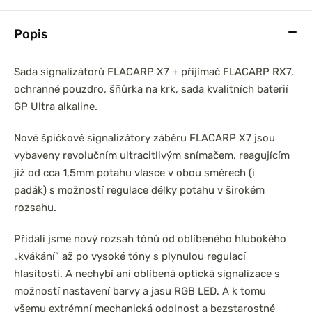
Popis
Sada signalizátorů FLACARP X7 + přijímač FLACARP RX7,
ochranné pouzdro, šňůrka na krk, sada kvalitních baterií
GP Ultra alkaline.
Nové špičkové signalizátory záběru FLACARP X7 jsou
vybaveny revolučním ultracitlivým snímačem, reagujícím
již od cca 1,5mm potahu vlasce v obou směrech (i
padák) s možností regulace délky potahu v širokém
rozsahu.
Přidali jsme nový rozsah tónů od oblíbeného hlubokého
„kvákání” až po vysoké tóny s plynulou regulací
hlasitosti. A nechybí ani oblíbená optická signalizace s
možností nastavení barvy a jasu RGB LED. A k tomu
všemu extrémní mechanická odolnost a bezstarostné