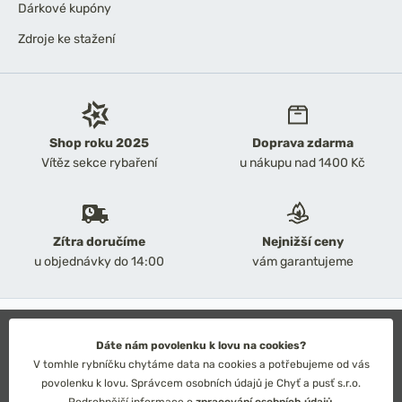
Dárkové kupóny
Zdroje ke stažení
Shop roku 2025
Doprava zdarma
Vítěz sekce rybaření
u nákupu nad 1400 Kč
Zítra doručíme
Nejnižší ceny
u objednávky do 14:00
vám garantujeme
2026 Chyť a pusť
Obchodní podmínky
Dáte nám povolenku k lovu na cookies?
Ochrana osobních údajů
V tomhle rybníčku chytáme data na cookies a potřebujeme od vás
Technické řešení: Simplia s.r.o.
povolenku k lovu. Správcem osobních údajů je Chyť a pusť s.r.o.
Strategický design: Petr Široký