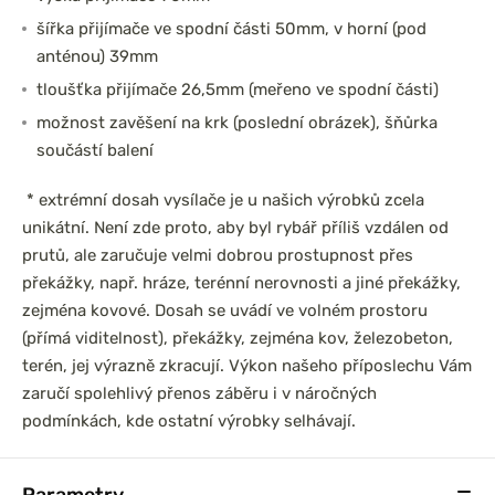
šířka přijímače ve spodní části 50mm, v horní (pod
anténou) 39mm
tloušťka přijímače 26,5mm (meřeno ve spodní části)
možnost zavěšení na krk (poslední obrázek), šňůrka
součástí balení
* extrémní dosah vysílače je u našich výrobků zcela
unikátní. Není zde proto, aby byl rybář příliš vzdálen od
prutů, ale zaručuje velmi dobrou prostupnost přes
překážky, např. hráze, terénní nerovnosti a jiné překážky,
zejména kovové. Dosah se uvádí ve volném prostoru
(přímá viditelnost), překážky, zejména kov, železobeton,
terén, jej výrazně zkracují. Výkon našeho příposlechu Vám
zaručí spolehlivý přenos záběru i v náročných
podmínkách, kde ostatní výrobky selhávají.
Parametry