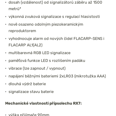
dosah (vzdálenost) od signalizátorů záběru až 1500
metrů*
výkonná zvuková signalizace s regulací hlasistosti
nově osazeno odolným piezokeramickým
reproduktorem
vyhodnocuje alarm od nových čidel FLACARP-SENS i
FLACARP AL1(AL2)
multibarevná RGB LED signalizace
paměťová funkce LED s rozlišením padáku
vibrace (lze zapnout / vypnout)
napájení běžnými bateriemi 2xLR03 (mikrotužka AAA)
dlouhá výdrž baterie
signalizace stavu baterie
Mechanické vlastnosti přípsolechu RX7:
výška přijímače 90mm