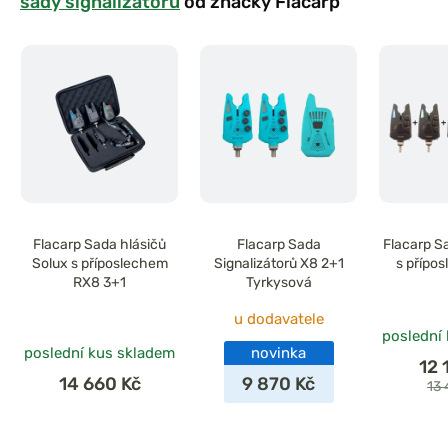
sady signalizátorů
od značky Flacarp
Flacarp Sada hlásičů
Flacarp Sada
Flacarp S
Solux s příposlechem
Signalizátorů X8 2+1
s přípo
RX8 3+1
Tyrkysová
u dodavatele
poslední
poslední kus skladem
novinka
12 
14 660 Kč
9 870 Kč
13