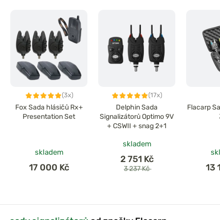
(3x)
(17x)
Fox Sada hlásičů Rx+
Delphin Sada
Flacarp Sa
Presentation Set
Signalizátorů Optimo 9V
+ CSWII + snag 2+1
skladem
skladem
sk
2 751 Kč
17 000 Kč
13 
3 237 Kč