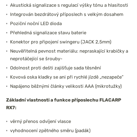
Akustická signalizace s regulací výšky tónu a hlasitosti
Integrován bezdrátový příposlech s velkým dosahem
Poziční noční LED dioda
Přehledná signalizace stavu baterie
Konektor pro připojení swingeru (JACK 2,5mm)
Neuvěřitelná pevnost materiálu: nepraskající krabičky a
neprotáčející se šrouby-
Odolnost proti dešti zajišťuje sada těsnění
Kovová oska kladky se ani při rychlé jízdě „nezapeče”
Napájeno běžnými články velikosti AAA (mikrotužky)
Základní vlastnosti a funkce příposlechu FLACARP
RX7:
věrný přenos odvíjení vlasce
vyhodnocení zpětného směru (padák)