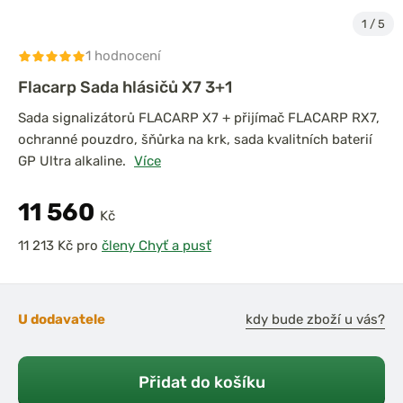
1
/
5
1 hodnocení
Flacarp Sada hlásičů X7 3+1
Sada signalizátorů FLACARP X7 + přijímač FLACARP RX7,
ochranné pouzdro, šňůrka na krk, sada kvalitních baterií
GP Ultra alkaline.
Více
11 560
Kč
pro
členy Chyť a pusť
U dodavatele
kdy bude zboží u vás?
Přidat do košíku