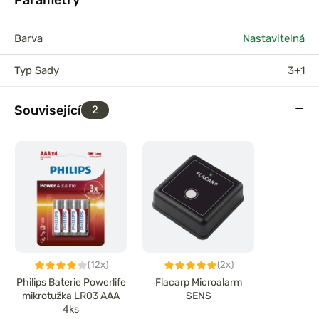
Barva
Nastavitelná
Typ Sady
3+1
Související
2
(12x)
(2x)
Philips Baterie Powerlife
Flacarp Microalarm
mikrotužka LR03 AAA
SENS
4ks