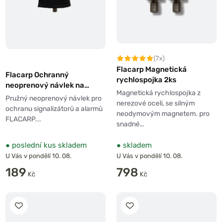
(7x)
Flacarp Magnetická
Flacarp Ochranný
rychlospojka 2ks
neoprenový návlek na
Magnetická rychlospojka z
signalizátor
Pružný neoprenový návlek pro
nerezové oceli, se silným
ochranu signalizátorů a alarmů
neodymovým magnetem. pro
FLACARP...
snadné…
●
poslední kus skladem
●
skladem
U Vás v pondělí 10. 08.
U Vás v pondělí 10. 08.
189
798
Kč
Kč