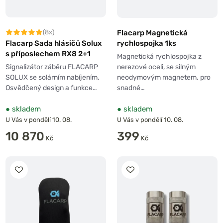
Flacarp Magnetická
(8x)
rychlospojka 1ks
Flacarp Sada hlásičů Solux
s příposlechem RX8 2+1
Magnetická rychlospojka z
nerezové oceli, se silným
Signalizátor záběru FLACARP
neodymovým magnetem. pro
SOLUX se solárním nabíjením.
snadné…
Osvědčený design a funkce…
●
skladem
●
skladem
U Vás v pondělí 10. 08.
U Vás v pondělí 10. 08.
10 870
399
Kč
Kč