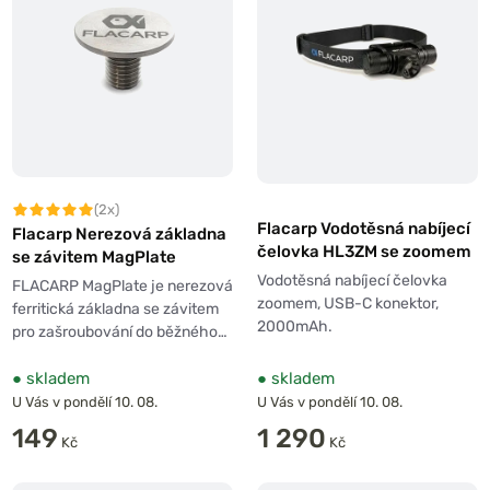
(2x)
Flacarp Vodotěsná nabíjecí
Flacarp Nerezová základna
čelovka HL3ZM se zoomem
se závitem MagPlate
Vodotěsná nabíjecí čelovka
FLACARP MagPlate je nerezová
zoomem, USB-C konektor,
ferritická základna se závitem
2000mAh.
pro zašroubování do běžného…
●
skladem
●
skladem
U Vás v pondělí 10. 08.
U Vás v pondělí 10. 08.
149
1 290
Kč
Kč