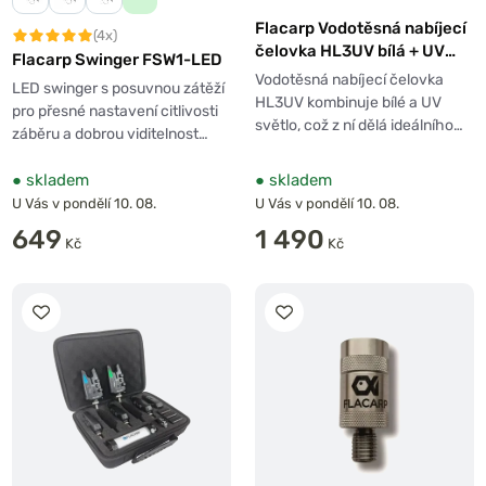
Flacarp Vodotěsná nabíjecí
(4x)
čelovka HL3UV bílá + UV
Flacarp Swinger FSW1-LED
LED
Vodotěsná nabíjecí čelovka
LED swinger s posuvnou zátěží
HL3UV kombinuje bílé a UV
pro přesné nastavení citlivosti
světlo, což z ní dělá ideálního…
záběru a dobrou viditelnost…
●
skladem
●
skladem
U Vás v pondělí 10. 08.
U Vás v pondělí 10. 08.
649
1 490
Kč
Kč