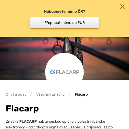
Nakupujete mimo ČR?
0
Přepnout měnu do EUR
Chyť a pusť
/
Všechny značky
/
Flacarp
Flacarp
Značka
FLACARP
nabízí českou špičku v oblasti rybářské
elektroniky – od citlivých signálovačů záběru a přijímačů až po