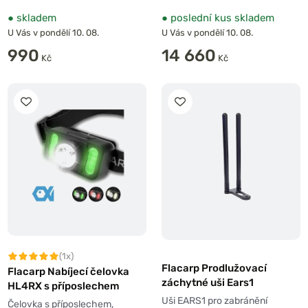
●
skladem
●
poslední kus skladem
U Vás v pondělí 10. 08.
U Vás v pondělí 10. 08.
990
14 660
Kč
Kč
(1x)
Flacarp Prodlužovací
Flacarp Nabíjecí čelovka
záchytné uši Ears1
HL4RX s příposlechem
Uši EARS1 pro zabránění
Čelovka s příposlechem,