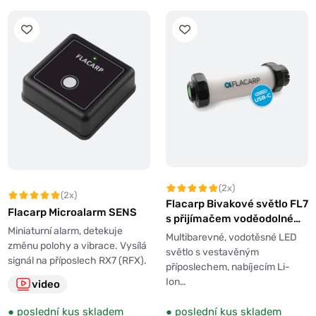
(2x)
(2x)
Flacarp Bivakové světlo FL7
Flacarp Microalarm SENS
s přijímačem voděodolné
Miniaturní alarm, detekuje
USB-C
Multibarevné, vodotěsné LED
změnu polohy a vibrace. Vysílá
světlo s vestavěným
signál na příposlech RX7 (RFX).
příposlechem, nabíjecím Li-
Ion…
video
●
poslední kus skladem
●
poslední kus skladem