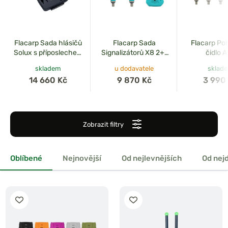
Flacarp Sada hlásičů
Flacarp Sada
Flacarp Po
Solux s příposlechem
Signalizátorů X8 2+1
čidlo 
RX8 3+1
Tyrkysová
skladem
u dodavatele
sklad
14 660 Kč
9 870 Kč
3 990
Zobrazit filtry
Oblíbené
Nejnovější
Od nejlevnějších
Od nej