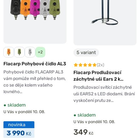
5 variant
+2
Flacarp Pohybové čidlo AL3
(2x)
Pohybové čidlo FLACARP AL3
Flacarp Prodlužovací
vám pomůže mít přehled o tom,
záchytné uši Ears 2 k
co se děje kolem vašeho
signalizátorům záběru
Prodlužovací svítící záchytné
lovného…
uši EARS2 s LED diodami. Brání
vyskočení prutu ze…
●
skladem
U Vás v pondělí 10. 08.
●
skladem
U Vás v pondělí 10. 08.
novinka
349
3 990
Kč
Kč