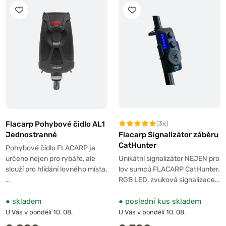
Flacarp Pohybové čidlo AL1
(3x)
Jednostranné
Flacarp Signalizátor záběru
CatHunter
Pohybové čidlo FLACARP je
určeno nejen pro rybáře, ale
Unikátní signalizátor NEJEN pro
slouží pro hlídání lovného místa,
lov sumců FLACARP CatHunter.
…
RGB LED, zvuková signalizace…
●
skladem
●
poslední kus skladem
U Vás v pondělí 10. 08.
U Vás v pondělí 10. 08.