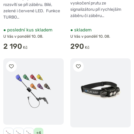
vyskočení prutu ze
rozsvítí se při záběru. Bílé,
signalizátoru při rychlejším
zelené i červené LED. Funkce
záběru či záběru…
TURBO…
●
poslední kus skladem
●
skladem
U Vás v pondělí 10. 08.
U Vás v pondělí 10. 08.
2 190
290
Kč
Kč
+4