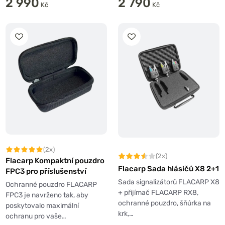
2 990
2 790
Kč
Kč
(2x)
(2x)
Flacarp Kompaktní pouzdro
Flacarp Sada hlásičů X8 2+1
FPC3 pro příslušenství
Sada signalizátorů FLACARP X8
Ochranné pouzdro FLACARP
+ přijímač FLACARP RX8,
FPC3 je navrženo tak, aby
ochranné pouzdro, šňůrka na
poskytovalo maximální
krk,…
ochranu pro vaše…