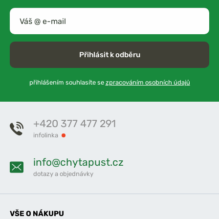
Přihlásit k odběru
přihlášením souhlasíte se
zpracováním osobních údajů
+420 377 477 291
infolinka
info@chytapust.cz
dotazy a objednávky
VŠE O NÁKUPU