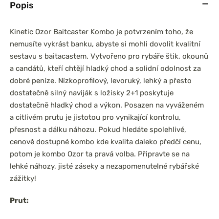
Popis
Kinetic Ozor Baitcaster Kombo je potvrzením toho, že
nemusíte vykrást banku, abyste si mohli dovolit kvalitní
prařský set
Chyť a pusť Neoprénová
sestavu s baitacastem. Vytvořeno pro rybáře štik, okounů
0 3,6m 3lb
páska na pruty 2ks
a candátů, kteří chtějí hladký chod a solidní odolnost za
íl
dobré peníze. Nízkoprofilový, levoruký, lehký a přesto
dostatečně silný naviják s ložisky 2+1 poskytuje
dostatečně hladký chod a výkon. Posazen na vyváženém
a citlivém prutu je jistotou pro vynikající kontrolu,
přesnost a dálku náhozu. Pokud hledáte spolehlivé,
cenově dostupné kombo kde kvalita daleko předčí cenu,
potom je kombo Ozor ta pravá volba. Připravte se na
lehké náhozy, jisté záseky a nezapomenutelné rybářské
zážitky!
Prut: