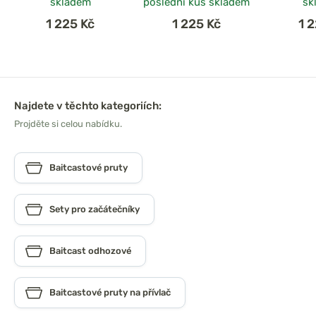
skladem
poslední kus skladem
sk
1 225 Kč
1 225 Kč
1 
Najdete v těchto kategoriích:
Projděte si celou nabídku.
Baitcastové pruty
Sety pro začátečníky
Baitcast odhozové
Baitcastové pruty na přívlač