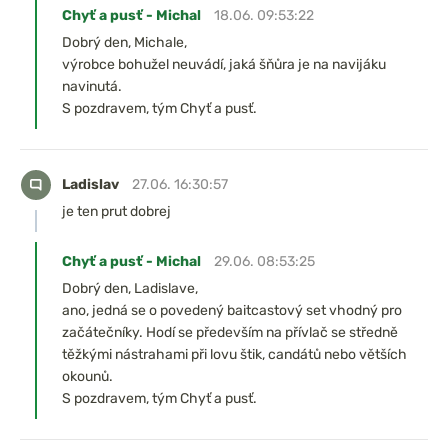
Chyť a pusť - Michal
18.06. 09:53:22
Dobrý den, Michale,
výrobce bohužel neuvádí, jaká šňůra je na navijáku
navinutá.
S pozdravem, tým Chyť a pusť.
Ladislav
27.06. 16:30:57
je ten prut dobrej
Chyť a pusť - Michal
29.06. 08:53:25
Dobrý den, Ladislave,
ano, jedná se o povedený baitcastový set vhodný pro
začátečníky. Hodí se především na přívlač se středně
těžkými nástrahami při lovu štik, candátů nebo větších
okounů.
S pozdravem, tým Chyť a pusť.