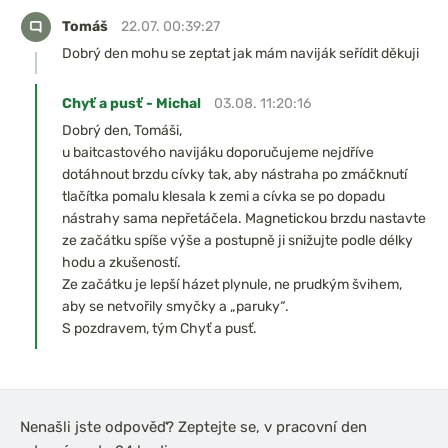
Tomáš
22.07. 00:39:27
Dobrý den mohu se zeptat jak mám naviják seřídit děkuji
Chyť a pusť - Michal
03.08. 11:20:16
Dobrý den, Tomáši,
u baitcastového navijáku doporučujeme nejdříve
dotáhnout brzdu cívky tak, aby nástraha po zmáčknutí
tlačítka pomalu klesala k zemi a cívka se po dopadu
nástrahy sama nepřetáčela. Magnetickou brzdu nastavte
ze začátku spíše výše a postupně ji snižujte podle délky
hodu a zkušeností.
Ze začátku je lepší házet plynule, ne prudkým švihem,
aby se netvořily smyčky a „paruky“.
S pozdravem, tým Chyť a pusť.
Nenašli jste odpověď? Zeptejte se, v pracovní den