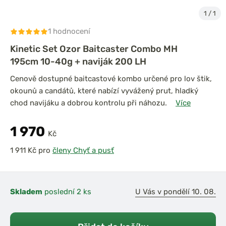
1
/
1
1 hodnocení
Kinetic Set Ozor Baitcaster Combo MH
195cm 10-40g + naviják 200 LH
Cenově dostupné baitcastové kombo určené pro lov štik,
okounů a candátů, které nabízí vyvážený prut, hladký
chod navijáku a dobrou kontrolu při náhozu.
Více
1 970
Kč
pro
členy Chyť a pusť
Skladem
poslední 2 ks
U Vás v pondělí 10. 08.