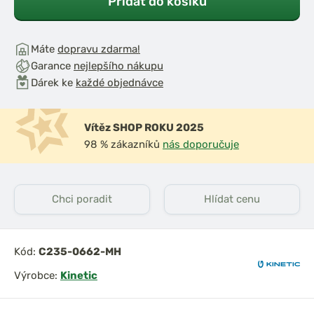
Přidat do košíku
Máte
dopravu zdarma!
Garance
nejlepšího nákupu
Dárek ke
každé objednávce
Vítěz SHOP ROKU 2025
98 % zákazníků
nás doporučuje
Chci poradit
Hlídat cenu
Kód:
C235-0662-MH
Výrobce:
Kinetic