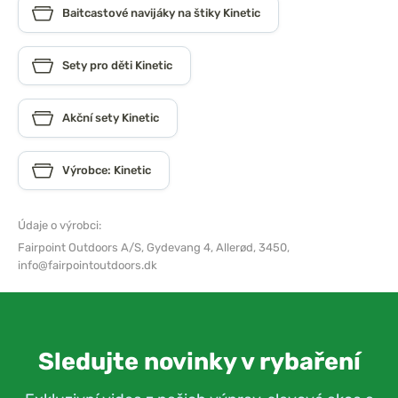
Baitcastové navijáky na štiky Kinetic
Sety pro děti Kinetic
Akční sety Kinetic
Výrobce: Kinetic
Údaje o výrobci:
Fairpoint Outdoors A/S,
Gydevang 4, Allerød, 3450,
info@fairpointoutdoors.dk
Sledujte novinky v rybaření