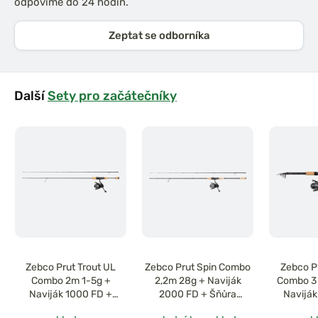
odpovíme do 24 hodin.
Zeptat se odborníka
Další
Sety pro začátečníky
Zebco Prut Trout UL
Zebco Prut Spin Combo
Zebco P
Combo 2m 1-5g +
2,2m 28g + Naviják
Combo 3 
Naviják 1000 FD +
2000 FD + Šňůra
Naviják
Vlasec 0,20mm
0,14mm
Vlase